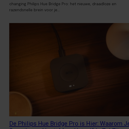
changing Philips Hue Bridge Pro: het nieuwe, draadloze en
razendsnelle brein voor je...
De Philips Hue Bridge Pro is Hier: Waarom J