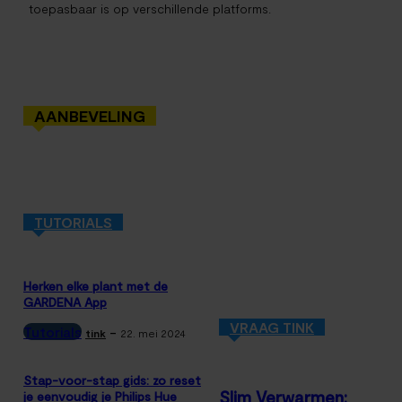
toepasbaar is op verschillende platforms.
AANBEVELING
TUTORIALS
Herken elke plant met de
GARDENA App
VRAAG TINK
Tutorials
-
tink
22. mei 2024
Stap-voor-stap gids: zo reset
Slim Verwarmen:
je eenvoudig je Philips Hue