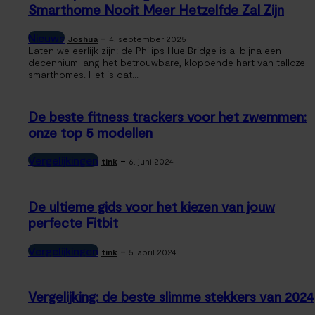
Smarthome Nooit Meer Hetzelfde Zal Zijn
Nieuws
-
Joshua
4. september 2025
Laten we eerlijk zijn: de Philips Hue Bridge is al bijna een
decennium lang het betrouwbare, kloppende hart van talloze
smarthomes. Het is dat...
De beste fitness trackers voor het zwemmen:
onze top 5 modellen
Vergelijkingen
-
tink
6. juni 2024
De ultieme gids voor het kiezen van jouw
perfecte Fitbit
Vergelijkingen
-
tink
5. april 2024
Vergelijking: de beste slimme stekkers van 2024