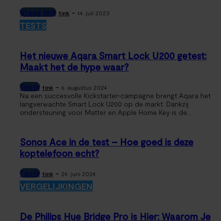
Vraag tink
-
tink
14. juli 2023
TESTS
Het nieuwe Aqara Smart Lock U200 getest:
Maakt het de hype waar?
Tests
-
tink
6. augustus 2024
Na een succesvolle Kickstarter-campagne brengt Aqara het
langverwachte Smart Lock U200 op de markt. Dankzij
ondersteuning voor Matter en Apple Home Key is de...
Sonos Ace in de test – Hoe goed is deze
koptelefoon echt?
Tests
-
tink
24. juni 2024
VERGELIJKINGEN
De Philips Hue Bridge Pro is Hier: Waarom Je