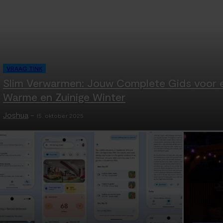
VRAAG TINK
Slim Verwarmen: Jouw Complete Gids voor 
Warme en Zuinige Winter
Joshua
-
15. oktober 2025