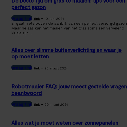
De beste tijd om gras te maaien: tips voor een
perfect gazon
Vraag tink
-
tink
10. juni 2024
Er gaat niets boven de aanblik van een perfect verzorgd gazon
Maar helaas kan het maaien van het gras soms een vervelend
klusje zijn....
Alles over slimme buitenverlichting en waar je
op moet letten
Vraag tink
-
tink
25. maart 2024
Robotmaaier FAQ: jouw meest gestelde vragen
beantwoord
Vraag tink
-
tink
20. maart 2024
Alles wat je moet weten over zonnepanelen