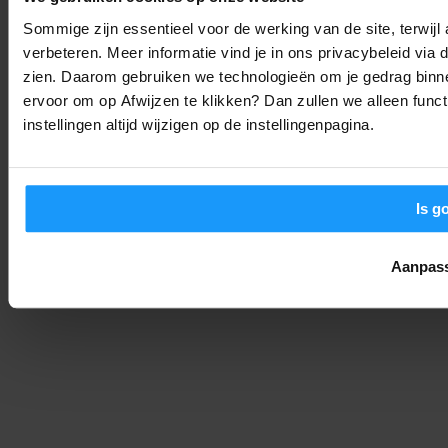
Sommige zijn essentieel voor de werking van de site, terwij
verbeteren. Meer informatie vind je in ons privacybeleid via
De Philips Hue Bridge Pro is Hier: Waarom Je Smarthome Nooit
Meer Hetzelfde Zal Zijn
zien. Daarom gebruiken we technologieën om je gedrag binne
ervoor om op Afwijzen te klikken? Dan zullen we alleen funct
Nieuws
-
Joshua
4. september 2025
instellingen altijd wijzigen op de instellingenpagina.
Is g
Aanpas