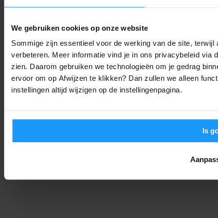
Een Nieuw Tijdperk voor Philips Hue: Maak Kennis met de
Lampen van 2025
We gebruiken cookies op onze website
Nieuws
-
Joshua
4. september 2025
Sommige zijn essentieel voor de werking van de site, terwij
verbeteren. Meer informatie vind je in ons privacybeleid via
De Philips Hue Bridge Pro is Hier: Waarom Je Smarthome Nooit
zien. Daarom gebruiken we technologieën om je gedrag binne
Meer Hetzelfde Zal Zijn
ervoor om op Afwijzen te klikken? Dan zullen we alleen funct
Nieuws
-
Joshua
4. september 2025
instellingen altijd wijzigen op de instellingenpagina.
Is g
Aanpas