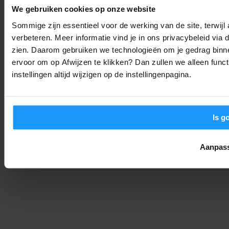
Nieuws
-
We gebruiken cookies op onze website
Joshua
4. september 2025
Sommige zijn essentieel voor de werking van de site, terwij
verbeteren. Meer informatie vind je in ons privacybeleid via
De Philips Hue Bridge Pro is Hier: Waarom Je Smarthome Nooit
Meer Hetzelfde Zal Zijn
zien. Daarom gebruiken we technologieën om je gedrag binne
ervoor om op Afwijzen te klikken? Dan zullen we alleen funct
Nieuws
-
Joshua
4. september 2025
instellingen altijd wijzigen op de instellingenpagina.
Is g
Aanpas