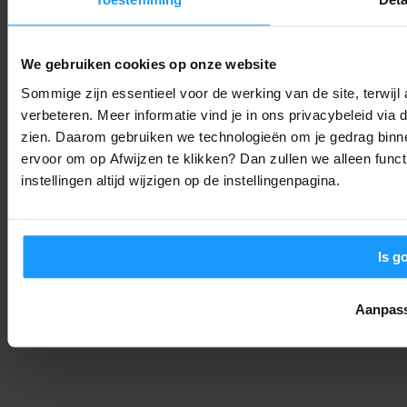
Een Nieuw Tijdperk voor Philips Hue: Maak Kennis met de
Lampen van 2025
We gebruiken cookies op onze website
Nieuws
-
Joshua
4. september 2025
Sommige zijn essentieel voor de werking van de site, terwij
verbeteren. Meer informatie vind je in ons privacybeleid via
De Philips Hue Bridge Pro is Hier: Waarom Je Smarthome Nooit
zien. Daarom gebruiken we technologieën om je gedrag binne
Meer Hetzelfde Zal Zijn
ervoor om op Afwijzen te klikken? Dan zullen we alleen funct
instellingen altijd wijzigen op de instellingenpagina.
Nieuws
-
Joshua
4. september 2025
Is g
Aanpas