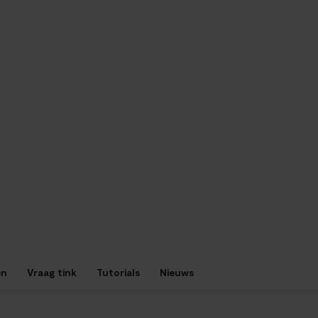
en
Vraag tink
Tutorials
Nieuws