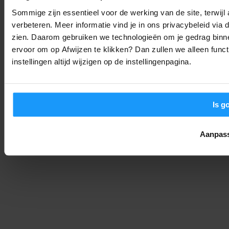
Sommige zijn essentieel voor de werking van de site, terwij
verbeteren. Meer informatie vind je in ons privacybeleid via
De Philips Hue Bridge Pro is Hier: Waarom Je Smarthome Nooit
Meer Hetzelfde Zal Zijn
zien. Daarom gebruiken we technologieën om je gedrag binne
ervoor om op Afwijzen te klikken? Dan zullen we alleen funct
Nieuws
-
Joshua
4. september 2025
instellingen altijd wijzigen op de instellingenpagina.
Is g
Aanpas