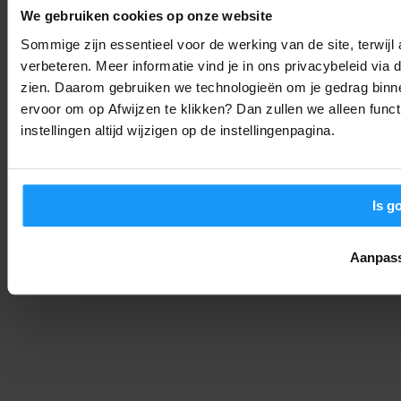
Nieuws
-
We gebruiken cookies op onze website
Joshua
4. september 2025
Sommige zijn essentieel voor de werking van de site, terwij
verbeteren. Meer informatie vind je in ons privacybeleid via
De Philips Hue Bridge Pro is Hier: Waarom Je Smarthome Nooit
Meer Hetzelfde Zal Zijn
zien. Daarom gebruiken we technologieën om je gedrag binne
ervoor om op Afwijzen te klikken? Dan zullen we alleen funct
Nieuws
-
Joshua
4. september 2025
instellingen altijd wijzigen op de instellingenpagina.
Is g
Aanpas