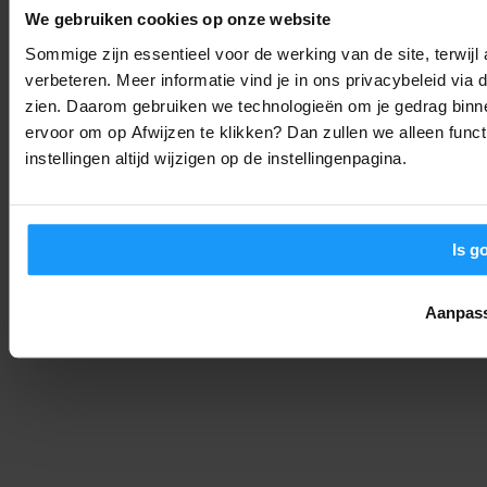
Nieuws
-
We gebruiken cookies op onze website
Joshua
4. september 2025
Sommige zijn essentieel voor de werking van de site, terwij
verbeteren. Meer informatie vind je in ons privacybeleid via
De Philips Hue Bridge Pro is Hier: Waarom Je Smarthome Nooit
Meer Hetzelfde Zal Zijn
zien. Daarom gebruiken we technologieën om je gedrag binne
ervoor om op Afwijzen te klikken? Dan zullen we alleen funct
Nieuws
-
Joshua
4. september 2025
instellingen altijd wijzigen op de instellingenpagina.
Is g
Aanpas