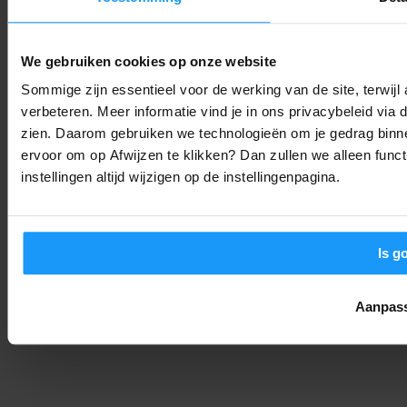
Zo bespaart jouw bedrijf op verwarmingskosten
We gebruiken cookies op onze website
Start met Smart
-
tink
8. november 2024
Sommige zijn essentieel voor de werking van de site, terwij
Wist je dat? De nummer één van onverwachte uitgaven voor
bedrijven zijn eigenlijk energiekosten – en een aanzienlijk deel
verbeteren. Meer informatie vind je in ons privacybeleid via
daarvan, vooral in de koude...
zien. Daarom gebruiken we technologieën om je gedrag binne
LOAD MORE
ervoor om op Afwijzen te klikken? Dan zullen we alleen funct
instellingen altijd wijzigen op de instellingenpagina.
Is g
Aanpas