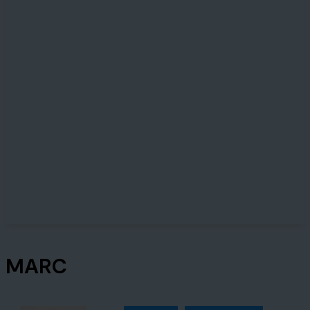
Home
Authors
Posts by Marc
MARC