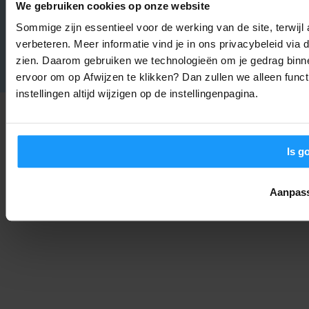
We gebruiken cookies op onze website
De Philips Hue Bridge Pro is Hier: Waarom Je Smarthome Nooit
Meer Hetzelfde Zal Zijn
Sommige zijn essentieel voor de werking van de site, terwij
Nieuws
-
verbeteren. Meer informatie vind je in ons privacybeleid via
Joshua
4. september 2025
LOAD MORE
zien. Daarom gebruiken we technologieën om je gedrag binne
ervoor om op Afwijzen te klikken? Dan zullen we alleen funct
instellingen altijd wijzigen op de instellingenpagina.
Is g
Aanpas