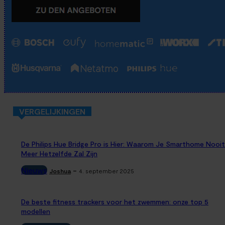
VERGELIJKINGEN
De Philips Hue Bridge Pro is Hier: Waarom Je Smarthome Nooit
Meer Hetzelfde Zal Zijn
Nieuws
-
Joshua
4. september 2025
De beste fitness trackers voor het zwemmen: onze top 5
modellen