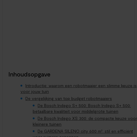
Robotmaaier FAQ: jouw meest gestelde vragen beantwoord
Vraag tink
20. maart 2024
Denk je eraan om een robotmaaier te kopen? Mooi, dan
hebben wij in deze FAQ de antwoorden op deze veelgestelde
vragen over robotmaaiers op...
De beste tijd om gras te maaien: tips voor een perfect
gazon
Vraag tink
10. juni 2024
Er gaat niets boven de aanblik van een perfect verzorgd
gazon. Maar helaas kan het maaien van het gras soms een
vervelend klusje zijn....
Inhoudsopgave
Introductie: waarom een robotmaaier een slimme keuze is
voor jouw tuin
De vergelijking van top budget robotmaaiers
De Bosch Indego S+ 500: Bosch Indego S+ 500:
betaalbare kwaliteit voor middelgrote tuinen
De Bosch Indego XS 300: de compacte keuze voo
kleinere tuinen
De GARDENA SILENO city 600 m²: stil en efficiënt
voor ruimere gazonnen