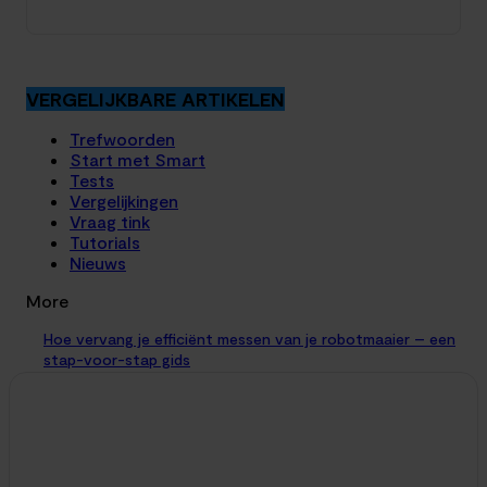
VERGELIJKBARE ARTIKELEN
Trefwoorden
Start met Smart
Tests
Vergelijkingen
Vraag tink
Tutorials
Nieuws
More
Hoe vervang je efficiënt messen van je robotmaaier – een
stap-voor-stap gids
Algemeen
18. maart 2024
Dankzij slimme robotmaaiers van Husqvarna, Bosch, Gardena
of Worx betekent een grote tuin niet per se meer werk voor
jou. Maar zoals bij alle...