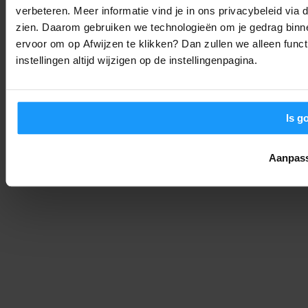
verbeteren. Meer informatie vind je in ons privacybeleid via
zien. Daarom gebruiken we technologieën om je gedrag binne
De Philips Hue Bridge Pro is Hier: Waarom Je Smarthome Nooit
ervoor om op Afwijzen te klikken? Dan zullen we alleen funct
Meer Hetzelfde Zal Zijn
instellingen altijd wijzigen op de instellingenpagina.
Nieuws
-
Joshua
4. september 2025
LOAD MORE
Is g
Aanpas