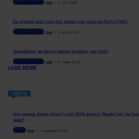
Vergelijkingen
-
tink
6. juni 2024
De ultieme gids voor het kiezen van jouw perfecte Fitbit
Vergelijkingen
-
tink
5. april 2024
Vergelijking: de beste slimme stekkers van 2024
Vergelijkingen
-
tink
4. maart 2024
LOAD MORE
TESTS
Het nieuwe Aqara Smart Lock U200 getest: Maakt het de hyp
waar?
Tests
-
tink
6. augustus 2024