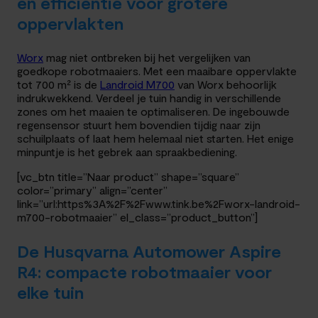
en efficiëntie voor grotere
oppervlakten
Worx
mag niet ontbreken bij het vergelijken van
goedkope robotmaaiers. Met een maaibare oppervlakte
tot 700 m² is de
Landroid M700
van Worx behoorlijk
indrukwekkend. Verdeel je tuin handig in verschillende
zones om het maaien te optimaliseren. De ingebouwde
regensensor stuurt hem bovendien tijdig naar zijn
schuilplaats of laat hem helemaal niet starten. Het enige
minpuntje is het gebrek aan spraakbediening.
[vc_btn title=”Naar product” shape=”square”
color=”primary” align=”center”
link=”url:https%3A%2F%2Fwww.tink.be%2Fworx-landroid-
m700-robotmaaier” el_class=”product_button”]
De Husqvarna Automower Aspire
R4: compacte robotmaaier voor
elke tuin