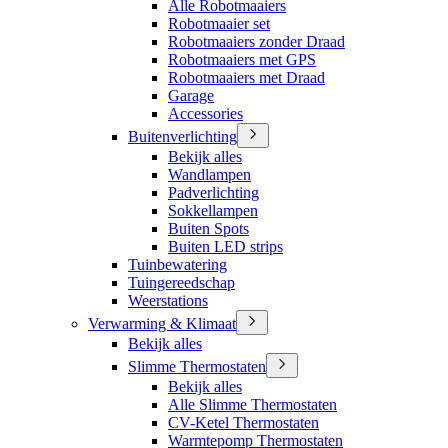
Alle Robotmaaiers
Robotmaaier set
Robotmaaiers zonder Draad
Robotmaaiers met GPS
Robotmaaiers met Draad
Garage
Accessories
Buitenverlichting
Bekijk alles
Wandlampen
Padverlichting
Sokkellampen
Buiten Spots
Buiten LED strips
Tuinbewatering
Tuingereedschap
Weerstations
Verwarming & Klimaat
Bekijk alles
Slimme Thermostaten
Bekijk alles
Alle Slimme Thermostaten
CV-Ketel Thermostaten
Warmtepomp Thermostaten