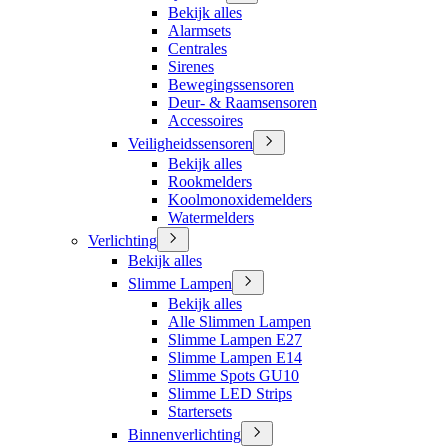
Bekijk alles
Alarmsets
Centrales
Sirenes
Bewegingssensoren
Deur- & Raamsensoren
Accessoires
Veiligheidssensoren
Bekijk alles
Rookmelders
Koolmonoxidemelders
Watermelders
Verlichting
Bekijk alles
Slimme Lampen
Bekijk alles
Alle Slimmen Lampen
Slimme Lampen E27
Slimme Lampen E14
Slimme Spots GU10
Slimme LED Strips
Startersets
Binnenverlichting