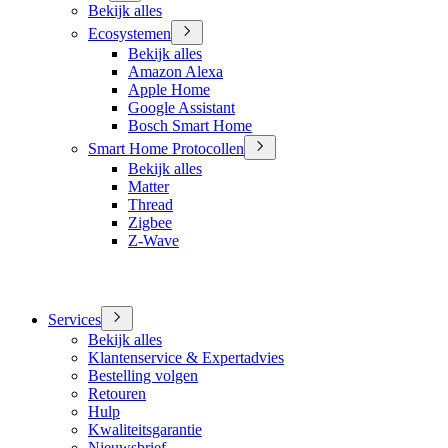
Bekijk alles
Ecosystemen
Bekijk alles
Amazon Alexa
Apple Home
Google Assistant
Bosch Smart Home
Smart Home Protocollen
Bekijk alles
Matter
Thread
Zigbee
Z-Wave
Services
Bekijk alles
Klantenservice & Expertadvies
Bestelling volgen
Retouren
Hulp
Kwaliteitsgarantie
Nieuwsbrief