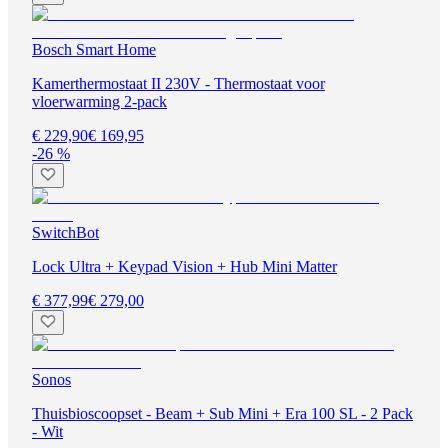
Bosch Smart Home
Kamerthermostaat II 230V - Thermostaat voor
vloerwarming 2-pack
€ 229,90
€ 169,95
-26 %
SwitchBot
Lock Ultra + Keypad Vision + Hub Mini Matter
€ 377,99
€ 279,00
Sonos
Thuisbioscoopset - Beam + Sub Mini + Era 100 SL - 2 Pack
- Wit