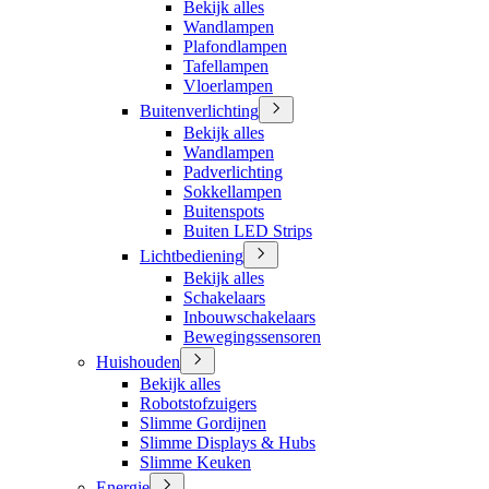
Bekijk alles
Wandlampen
Plafondlampen
Tafellampen
Vloerlampen
Buitenverlichting
Bekijk alles
Wandlampen
Padverlichting
Sokkellampen
Buitenspots
Buiten LED Strips
Lichtbediening
Bekijk alles
Schakelaars
Inbouwschakelaars
Bewegingssensoren
Huishouden
Bekijk alles
Robotstofzuigers
Slimme Gordijnen
Slimme Displays & Hubs
Slimme Keuken
Energie