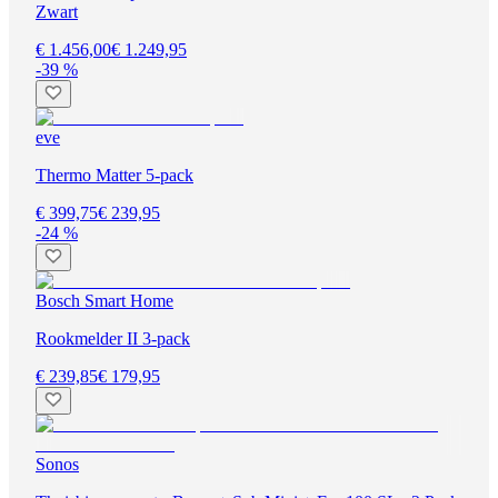
Zwart
€ 1.456,00
€ 1.249,95
-39 %
eve
Thermo Matter 5-pack
€ 399,75
€ 239,95
-24 %
Bosch Smart Home
Rookmelder II 3-pack
€ 239,85
€ 179,95
Sonos