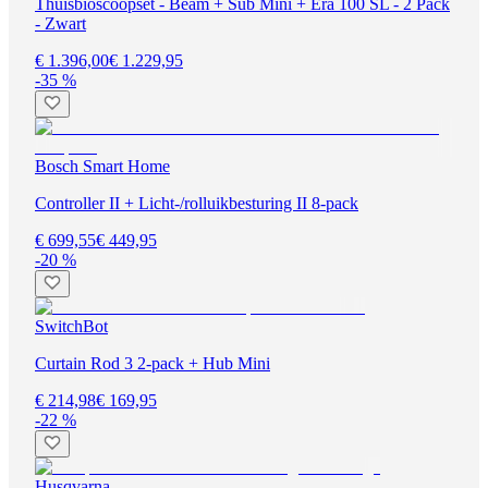
Thuisbioscoopset - Beam + Sub Mini + Era 100 SL - 2 Pack
- Zwart
€ 1.396,00
€ 1.229,95
-35 %
Bosch Smart Home
Controller II + Licht-/rolluikbesturing II 8-pack
€ 699,55
€ 449,95
-20 %
SwitchBot
Curtain Rod 3 2-pack + Hub Mini
€ 214,98
€ 169,95
-22 %
Husqvarna