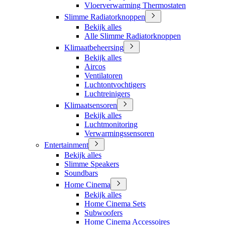
Vloerverwarming Thermostaten
Slimme Radiatorknoppen
Bekijk alles
Alle Slimme Radiatorknoppen
Klimaatbeheersing
Bekijk alles
Aircos
Ventilatoren
Luchtontvochtigers
Luchtreinigers
Klimaatsensoren
Bekijk alles
Luchtmonitoring
Verwarmingssensoren
Entertainment
Bekijk alles
Slimme Speakers
Soundbars
Home Cinema
Bekijk alles
Home Cinema Sets
Subwoofers
Home Cinema Accessoires