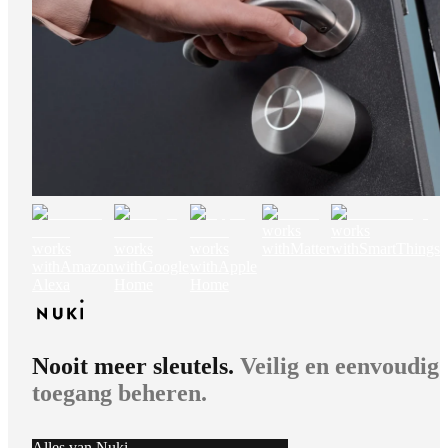
works
works
works
works
works
with
Matter
with
SmartThings
with
Amazon
with
Google
with
Apple
Alexa
Home
Home
Nooit meer sleutels.
Veilig en eenvoudig
toegang beheren.
Alles van Nuki