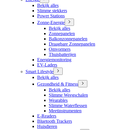
Bekijk alles
Slimme stekkers
Power Stations
Zonne-Energie
Bekijk alles
Zonnepanelen
Balkonzonnepanelen
Draagbare Zonnepanelen
Omvormers
Thuisbatterijen
Energiemonitoring
EV-Laders
Smart Lifestyle
Bekijk alles
Gezondheid & Fitness
Bekijk alles
Slimme Weegschalen
Wearables
Slimme Waterflessen
Meetinstrumenten
E-Readers
Bluetooth Trackers
Huisdieren