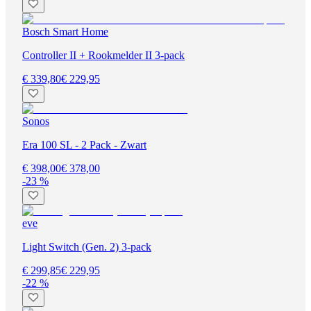
Bosch Smart Home
Controller II + Rookmelder II 3-pack
€ 339,80
€ 229,95
Sonos
Era 100 SL - 2 Pack - Zwart
€ 398,00
€ 378,00
-23 %
eve
Light Switch (Gen. 2) 3-pack
€ 299,85
€ 229,95
-22 %