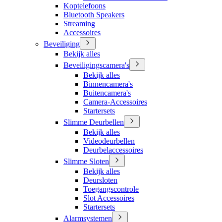
Koptelefoons
Bluetooth Speakers
Streaming
Accessoires
Beveiliging
Bekijk alles
Beveiligingscamera's
Bekijk alles
Binnencamera's
Buitencamera's
Camera-Accessoires
Startersets
Slimme Deurbellen
Bekijk alles
Videodeurbellen
Deurbelaccessoires
Slimme Sloten
Bekijk alles
Deursloten
Toegangscontrole
Slot Accessoires
Startersets
Alarmsystemen