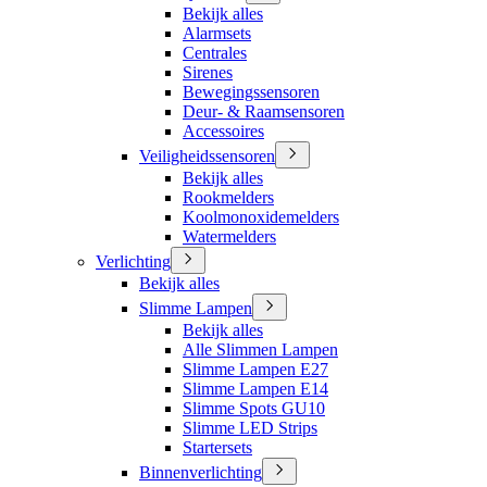
Bekijk alles
Alarmsets
Centrales
Sirenes
Bewegingssensoren
Deur- & Raamsensoren
Accessoires
Veiligheidssensoren
Bekijk alles
Rookmelders
Koolmonoxidemelders
Watermelders
Verlichting
Bekijk alles
Slimme Lampen
Bekijk alles
Alle Slimmen Lampen
Slimme Lampen E27
Slimme Lampen E14
Slimme Spots GU10
Slimme LED Strips
Startersets
Binnenverlichting