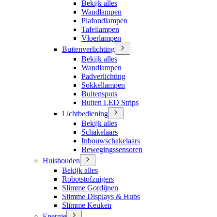
Bekijk alles
Wandlampen
Plafondlampen
Tafellampen
Vloerlampen
Buitenverlichting
Bekijk alles
Wandlampen
Padverlichting
Sokkellampen
Buitenspots
Buiten LED Strips
Lichtbediening
Bekijk alles
Schakelaars
Inbouwschakelaars
Bewegingssensoren
Huishouden
Bekijk alles
Robotstofzuigers
Slimme Gordijnen
Slimme Displays & Hubs
Slimme Keuken
Energie