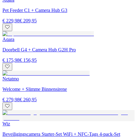
Pet Feeder C1 + Camera Hub G3
€ 229,98
€ 209,95
Aqara
Doorbell G4 + Camera Hub G2H Pro
€ 175,98
€ 156,95
Netatmo
Welcome + Slimme Binnensirene
€ 279,98
€ 260,95
Wiz
Beveiligingscamera Starter-Set WiFi + NFC-Tags 4-pack-Set