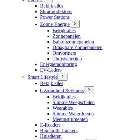
Bekijk alles
Slimme stekkers
Power Stations
Zonne-Energie
Bekijk alles
Zonnepanelen
Balkonzonnepanelen
Draagbare Zonnepanelen
Omvormers
Thuisbatterijen
Energiemonitoring
EV-Laders
Smart Lifestyle
Bekijk alles
Gezondheid & Fitness
Bekijk alles
Slimme Weegschalen
Wearables
Slimme Waterflessen
Meetinstrumenten
E-Readers
Bluetooth Trackers
Huisdieren