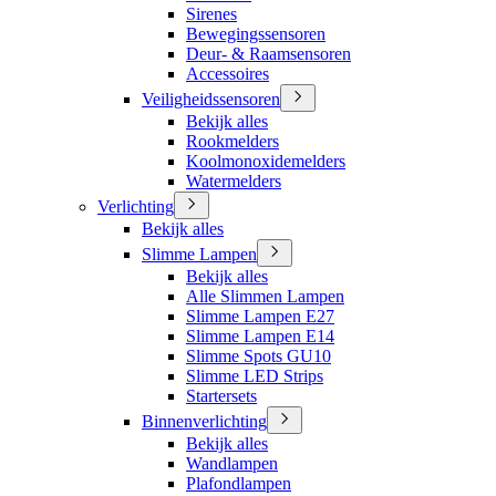
Sirenes
Bewegingssensoren
Deur- & Raamsensoren
Accessoires
Veiligheidssensoren
Bekijk alles
Rookmelders
Koolmonoxidemelders
Watermelders
Verlichting
Bekijk alles
Slimme Lampen
Bekijk alles
Alle Slimmen Lampen
Slimme Lampen E27
Slimme Lampen E14
Slimme Spots GU10
Slimme LED Strips
Startersets
Binnenverlichting
Bekijk alles
Wandlampen
Plafondlampen