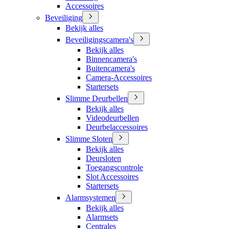
Accessoires
Beveiliging
Bekijk alles
Beveiligingscamera's
Bekijk alles
Binnencamera's
Buitencamera's
Camera-Accessoires
Startersets
Slimme Deurbellen
Bekijk alles
Videodeurbellen
Deurbelaccessoires
Slimme Sloten
Bekijk alles
Deursloten
Toegangscontrole
Slot Accessoires
Startersets
Alarmsystemen
Bekijk alles
Alarmsets
Centrales