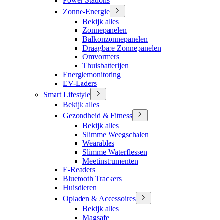
Power Stations
Zonne-Energie
Bekijk alles
Zonnepanelen
Balkonzonnepanelen
Draagbare Zonnepanelen
Omvormers
Thuisbatterijen
Energiemonitoring
EV-Laders
Smart Lifestyle
Bekijk alles
Gezondheid & Fitness
Bekijk alles
Slimme Weegschalen
Wearables
Slimme Waterflessen
Meetinstrumenten
E-Readers
Bluetooth Trackers
Huisdieren
Opladen & Accessoires
Bekijk alles
Magsafe