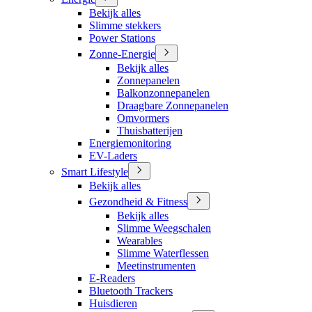
Bekijk alles
Slimme stekkers
Power Stations
Zonne-Energie
Bekijk alles
Zonnepanelen
Balkonzonnepanelen
Draagbare Zonnepanelen
Omvormers
Thuisbatterijen
Energiemonitoring
EV-Laders
Smart Lifestyle
Bekijk alles
Gezondheid & Fitness
Bekijk alles
Slimme Weegschalen
Wearables
Slimme Waterflessen
Meetinstrumenten
E-Readers
Bluetooth Trackers
Huisdieren