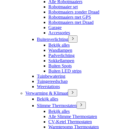
Alle Robotmaaiers
Robotmaaier set
Robotmaaiers zonder Draad
Robotmaaiers met GPS
Robotmaaiers met Draad
Garage
Accessories
Buitenverlichting
Bekijk alles
Wandlampen
Padverlichting
Sokkellampen
Buiten Spots
Buiten LED strips
Tuinbewatering
Tuingereedschap
Weerstations
Verwarming & Klimaat
Bekijk alles
Slimme Thermostaten
Bekijk alles
Alle Slimme Thermostaten
CV-Ketel Thermostaten
Warmtepomp Thermostaten