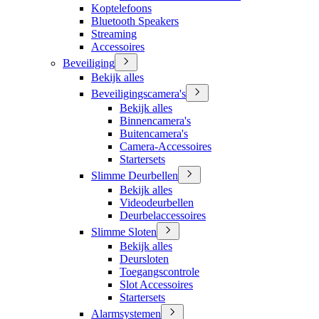
Koptelefoons
Bluetooth Speakers
Streaming
Accessoires
Beveiliging
Bekijk alles
Beveiligingscamera's
Bekijk alles
Binnencamera's
Buitencamera's
Camera-Accessoires
Startersets
Slimme Deurbellen
Bekijk alles
Videodeurbellen
Deurbelaccessoires
Slimme Sloten
Bekijk alles
Deursloten
Toegangscontrole
Slot Accessoires
Startersets
Alarmsystemen