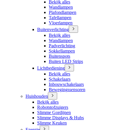
Bekijk alles
Wandlampen
Plafondlampen
Tafellampen
Vloerlampen
Buitenverlichting
Bekijk alles
Wandlampen
Padverlichting
Sokkellampen
Buitenspots
Buiten LED Strips
Lichtbediening
Bekijk alles
Schakelaars
Inbouwschakelaars
Bewegingssensoren
Huishouden
Bekijk alles
Robotstofzuigers
Slimme Gordijnen
Slimme Displays & Hubs
Slimme Keuken
Energie