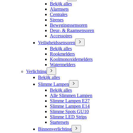
Bekijk alles
Alarmsets
Centrales
Sirenes
Bewegingssensoren
Deur- & Raamsensoren
Accessoires
Veiligheidssensoren
Bekijk alles
Rookmelders
Koolmonoxidemelders
Watermelders
Verlichting
Bekijk alles
Slimme Lampen
Bekijk alles
Alle Slimmen Lampen
Slimme Lampen E27
Slimme Lampen E14
Slimme Spots GU10
Slimme LED Strips
Startersets
Binnenverlichting