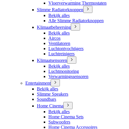
Vloerverwarming Thermostaten
Slimme Radiatorknoppen
Bekijk alles
Alle Slimme Radiatorknoppen
Klimaatbeheersing
Bekijk alles
Aircos
Ventilatoren
Luchtontvochtigers
Luchtreinigers
Klimaatsensoren
Bekijk alles
Luchtmonitoring
Verwarmingssensoren
Entertainment
Bekijk alles
Slimme Speakers
Soundbars
Home Cinema
Bekijk alles
Home Cinema Sets
Subwoofers
Home Cinema Accessoires