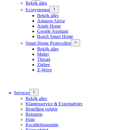
Bekijk alles
Ecosystemen
Bekijk alles
Amazon Alexa
Apple Home
Google Assistant
Bosch Smart Home
Smart Home Protocollen
Bekijk alles
Matter
Thread
Zigbee
Z-Wave
Services
Bekijk alles
Klantenservice & Expertadvies
Bestelling volgen
Retouren
Hulp
Kwaliteitsgarantie
Nieuwsbrief