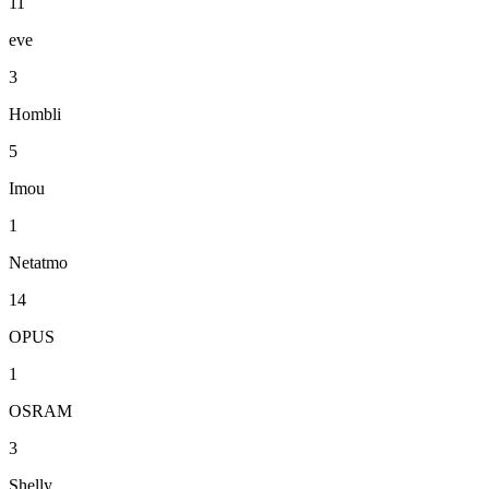
11
eve
3
Hombli
5
Imou
1
Netatmo
14
OPUS
1
OSRAM
3
Shelly