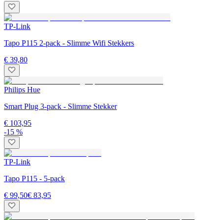
TP-Link
Tapo P115 2-pack - Slimme Wifi Stekkers
€ 39,80
Philips Hue
Smart Plug 3-pack - Slimme Stekker
€ 103,95
-15 %
TP-Link
Tapo P115 - 5-pack
€ 99,50
€ 83,95