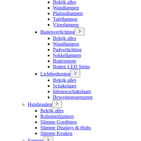
Bekijk alles
Wandlampen
Plafondlampen
Tafellampen
Vloerlampen
Buitenverlichting
Bekijk alles
Wandlampen
Padverlichting
Sokkellampen
Buitenspots
Buiten LED Strips
Lichtbediening
Bekijk alles
Schakelaars
Inbouwschakelaars
Bewegingssensoren
Huishouden
Bekijk alles
Robotstofzuigers
Slimme Gordijnen
Slimme Displays & Hubs
Slimme Keuken
Energie