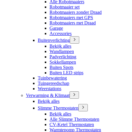
Alle Robotmaaiers
Robotmaaier set
Robotmaaiers zonder Draad
Robotmaaiers met GPS
Robotmaaiers met Draad
Garage
Accessories
Buitenverlichting
Bekijk alles
Wandlampen
Padverlichting
Sokkellampen
Buiten Spots
Buiten LED strips
Tuinbewatering
Tuingereedschap
Weerstations
Verwarming & Klimaat
Bekijk alles
Slimme Thermostaten
Bekijk alles
Alle Slimme Thermostaten
CV-Ketel Thermostaten
Warmtepomp Thermostaten