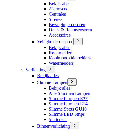
Bekijk alles
Alarmsets
Centrales
Sirenes
Bewegingssensoren
Deur- & Raamsensoren
Accessoires
Veiligheidssensoren
Bekijk alles
Rookmelders
Koolmonoxidemelders
Watermelders
Verlichting
Bekijk alles
Slimme Lampen
Bekijk alles
Alle Slimmen Lampen
Slimme Lampen E27
Slimme Lampen E14
Slimme Spots GU10
Slimme LED Strips
Startersets
Binnenverlichting