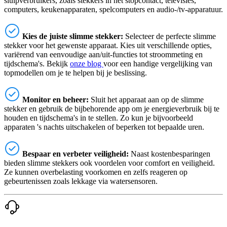
sluipverbruikers, zoals stekkers in het stopcontact, televisies,
computers, keukenapparaten, spelcomputers en audio-/tv-apparatuur.
Kies de juiste slimme stekker:
Selecteer de perfecte slimme
stekker voor het gewenste apparaat. Kies uit verschillende opties,
variërend van eenvoudige aan/uit-functies tot stroommeting en
tijdschema's. Bekijk
onze blog
voor een handige vergelijking van
topmodellen om je te helpen bij je beslissing.
Monitor en beheer:
Sluit het apparaat aan op de slimme
stekker en gebruik de bijbehorende app om je energieverbruik bij te
houden en tijdschema's in te stellen. Zo kun je bijvoorbeeld
apparaten 's nachts uitschakelen of beperken tot bepaalde uren.
Bespaar en verbeter veiligheid:
Naast kostenbesparingen
bieden slimme stekkers ook voordelen voor comfort en veiligheid.
Ze kunnen overbelasting voorkomen en zelfs reageren op
gebeurtenissen zoals lekkage via watersensoren.