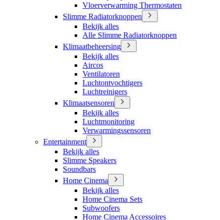
Vloerverwarming Thermostaten
Slimme Radiatorknoppen
Bekijk alles
Alle Slimme Radiatorknoppen
Klimaatbeheersing
Bekijk alles
Aircos
Ventilatoren
Luchtontvochtigers
Luchtreinigers
Klimaatsensoren
Bekijk alles
Luchtmonitoring
Verwarmingssensoren
Entertainment
Bekijk alles
Slimme Speakers
Soundbars
Home Cinema
Bekijk alles
Home Cinema Sets
Subwoofers
Home Cinema Accessoires