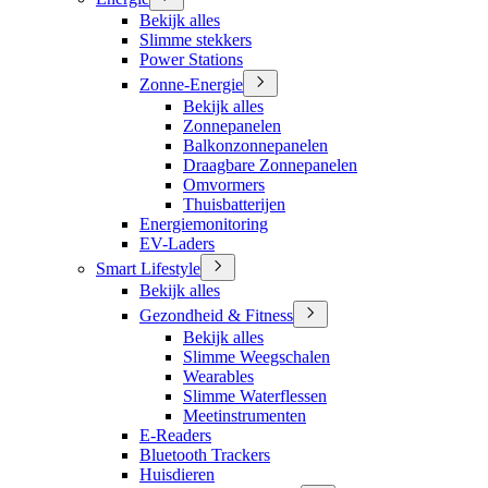
Bekijk alles
Slimme stekkers
Power Stations
Zonne-Energie
Bekijk alles
Zonnepanelen
Balkonzonnepanelen
Draagbare Zonnepanelen
Omvormers
Thuisbatterijen
Energiemonitoring
EV-Laders
Smart Lifestyle
Bekijk alles
Gezondheid & Fitness
Bekijk alles
Slimme Weegschalen
Wearables
Slimme Waterflessen
Meetinstrumenten
E-Readers
Bluetooth Trackers
Huisdieren