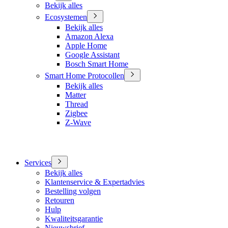
Bekijk alles
Ecosystemen
Bekijk alles
Amazon Alexa
Apple Home
Google Assistant
Bosch Smart Home
Smart Home Protocollen
Bekijk alles
Matter
Thread
Zigbee
Z-Wave
Services
Bekijk alles
Klantenservice & Expertadvies
Bestelling volgen
Retouren
Hulp
Kwaliteitsgarantie
Nieuwsbrief