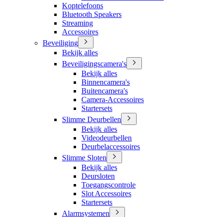
Koptelefoons
Bluetooth Speakers
Streaming
Accessoires
Beveiliging
Bekijk alles
Beveiligingscamera's
Bekijk alles
Binnencamera's
Buitencamera's
Camera-Accessoires
Startersets
Slimme Deurbellen
Bekijk alles
Videodeurbellen
Deurbelaccessoires
Slimme Sloten
Bekijk alles
Deursloten
Toegangscontrole
Slot Accessoires
Startersets
Alarmsystemen