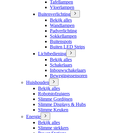
Tafellampen
Vloerlampen
Buitenverlichting
Bekijk alles
Wandlampen
Padverlichting
Sokkellampen
Buitenspots
Buiten LED Strips
Lichtbediening
Bekijk alles
Schakelaars
Inbouwschakelaars
Bewegingssensoren
Huishouden
Bekijk alles
Robotstofzuigers
Slimme Gordijnen
Slimme Displays & Hubs
Slimme Keuken
Energie
Bekijk alles
Slimme stekkers