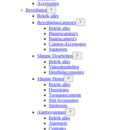
Accessoires
Beveiliging
Bekijk alles
Beveiligingscamera's
Bekijk alles
Binnencamera's
Buitencamera's
Camera-Accessoires
Startersets
Slimme Deurbellen
Bekijk alles
Videodeurbellen
Deurbelaccessoires
Slimme Sloten
Bekijk alles
Deursloten
Toegangscontrole
Slot Accessoires
Startersets
Alarmsystemen
Bekijk alles
Alarmsets
Centrales