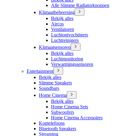
Alle Slimme Radiatorknoppen
Klimaatbeheersing
Bekijk alles
Aircos
Ventilatoren
Luchtontvochtigers
Luchtreinigers
Klimaatsensoren
Bekijk alles
Luchtmonitoring
Verwarmingssensoren
Entertainment
Bekijk alles
Slimme Speakers
Soundbars
Home Cinema
Bekijk alles
Home Cinema Sets
Subwoofers
Home Cinema Accessoires
Koptelefoons
Bluetooth Speakers
Streaming