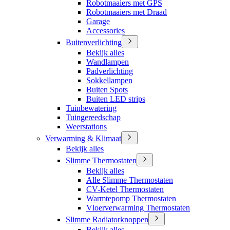
Robotmaaiers met GPS
Robotmaaiers met Draad
Garage
Accessories
Buitenverlichting
Bekijk alles
Wandlampen
Padverlichting
Sokkellampen
Buiten Spots
Buiten LED strips
Tuinbewatering
Tuingereedschap
Weerstations
Verwarming & Klimaat
Bekijk alles
Slimme Thermostaten
Bekijk alles
Alle Slimme Thermostaten
CV-Ketel Thermostaten
Warmtepomp Thermostaten
Vloerverwarming Thermostaten
Slimme Radiatorknoppen
Bekijk alles