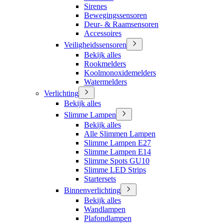
Sirenes
Bewegingssensoren
Deur- & Raamsensoren
Accessoires
Veiligheidssensoren
Bekijk alles
Rookmelders
Koolmonoxidemelders
Watermelders
Verlichting
Bekijk alles
Slimme Lampen
Bekijk alles
Alle Slimmen Lampen
Slimme Lampen E27
Slimme Lampen E14
Slimme Spots GU10
Slimme LED Strips
Startersets
Binnenverlichting
Bekijk alles
Wandlampen
Plafondlampen