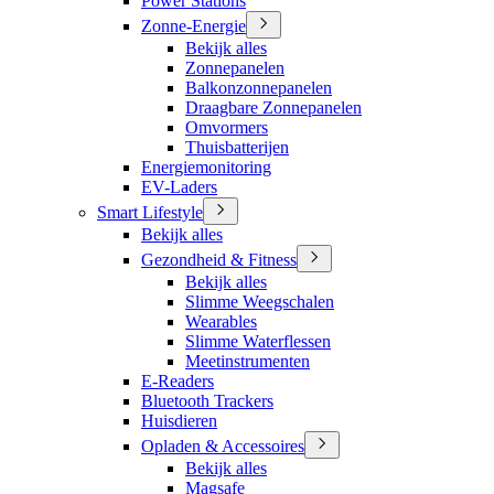
Power Stations
Zonne-Energie
Bekijk alles
Zonnepanelen
Balkonzonnepanelen
Draagbare Zonnepanelen
Omvormers
Thuisbatterijen
Energiemonitoring
EV-Laders
Smart Lifestyle
Bekijk alles
Gezondheid & Fitness
Bekijk alles
Slimme Weegschalen
Wearables
Slimme Waterflessen
Meetinstrumenten
E-Readers
Bluetooth Trackers
Huisdieren
Opladen & Accessoires
Bekijk alles
Magsafe