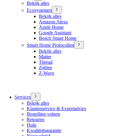
Bekijk alles
Ecosystemen
Bekijk alles
Amazon Alexa
Apple Home
Google Assistant
Bosch Smart Home
Smart Home Protocollen
Bekijk alles
Matter
Thread
Zigbee
Z-Wave
Services
Bekijk alles
Klantenservice & Expertadvies
Bestelling volgen
Retouren
Hulp
Kwaliteitsgarantie
Nieuwsbrief