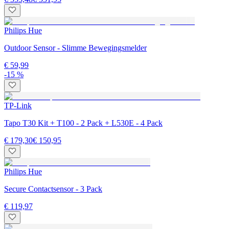
Philips Hue
Outdoor Sensor - Slimme Bewegingsmelder
€ 59,99
-15 %
TP-Link
Tapo T30 Kit + T100 - 2 Pack + L530E - 4 Pack
€ 179,30
€ 150,95
Philips Hue
Secure Contactsensor - 3 Pack
€ 119,97