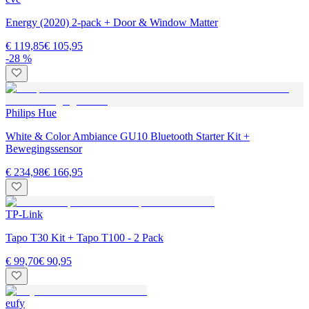
Energy (2020) 2-pack + Door & Window Matter
€ 119,85
€ 105,95
-28 %
Philips Hue
White & Color Ambiance GU10 Bluetooth Starter Kit +
Bewegingssensor
€ 234,98
€ 166,95
TP-Link
Tapo T30 Kit + Tapo T100 - 2 Pack
€ 99,70
€ 90,95
eufy