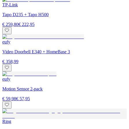
TP-Link
Tapo D235 + Tapo H500
€ 259,80
€ 222,95
eufy
Video Doorbell E340 + HomeBase 3
€ 358,99
eufy
Motion Sensor 2-pack
€ 59,98
€ 57,95
Ring