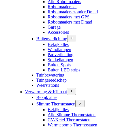
Alle Robotmaaiers
Robotmaaier set
Robotmaaiers zonder Draad
Robotmaaiers met GPS
Robotmaaiers met Draad
Garage
Accessories
Buitenverlichting
Bekijk alles
Wandlampen
Padverlichting
Sokkellampen
Buiten Spots
Buiten LED strips
Tuinbewatering
Tuingereedschap
Weerstations
Verwarming & Klimaat
Bekijk alles
Slimme Thermostaten
Bekijk alles
Alle Slimme Thermostaten
CV-Ketel Thermostaten
Warmtepomp Thermostaten