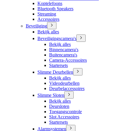
Koptelefoons
Bluetooth Speakers
Streaming
Accessoires
Beveiliging
Bekijk alles
Beveiligingscamera's
Bekijk alles
Binnencamera's
Buitencamera's
Camera-Accessoires
Startersets
Slimme Deurbellen
Bekijk alles
Videodeurbellen
Deurbelaccessoires
Slimme Sloten
Bekijk alles
Deursloten
Toegangscontrole
Slot Accessoires
Startersets
Alarmsystemen