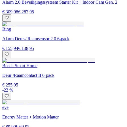
Alarm 2.0 Beveiligingssysteem Starter Kit + Indoor Cam Gen. 2
€ 309,98
€ 287,95
Ring
Alarm Deur-/ Raamsensor 2.0 6-pack
€ 155,94
€ 138,95
Bosch Smart Home
Deur-/Raamcontact II 6-pack
€ 255,95
-22 %
eve
Energy Matter + Motion Matter
€ 89,90
€ 69,95