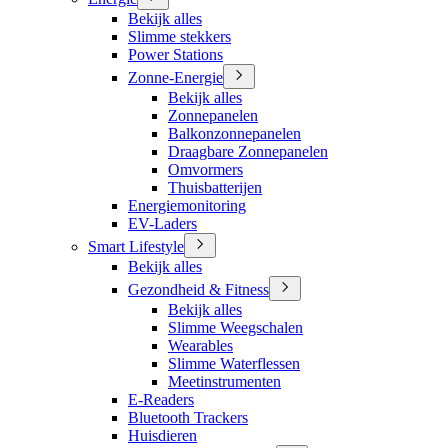
Bekijk alles
Slimme stekkers
Power Stations
Zonne-Energie
Bekijk alles
Zonnepanelen
Balkonzonnepanelen
Draagbare Zonnepanelen
Omvormers
Thuisbatterijen
Energiemonitoring
EV-Laders
Smart Lifestyle
Bekijk alles
Gezondheid & Fitness
Bekijk alles
Slimme Weegschalen
Wearables
Slimme Waterflessen
Meetinstrumenten
E-Readers
Bluetooth Trackers
Huisdieren