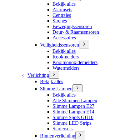
Bekijk alles
Alarmsets
Centrales
Sirenes
Bewegingssensoren
Deur- & Raamsensoren
Accessoires
Veiligheidssensoren
Bekijk alles
Rookmelders
Koolmonoxidemelders
Watermelders
Verlichting
Bekijk alles
Slimme Lampen
Bekijk alles
Alle Slimmen Lampen
Slimme Lampen E27
Slimme Lampen E14
Slimme Spots GU10
Slimme LED Strips
Startersets
Binnenverlichting