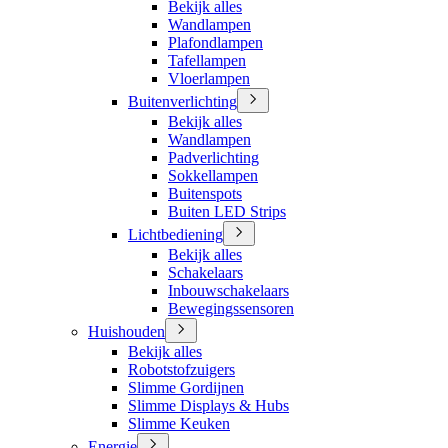
Bekijk alles
Wandlampen
Plafondlampen
Tafellampen
Vloerlampen
Buitenverlichting
Bekijk alles
Wandlampen
Padverlichting
Sokkellampen
Buitenspots
Buiten LED Strips
Lichtbediening
Bekijk alles
Schakelaars
Inbouwschakelaars
Bewegingssensoren
Huishouden
Bekijk alles
Robotstofzuigers
Slimme Gordijnen
Slimme Displays & Hubs
Slimme Keuken
Energie