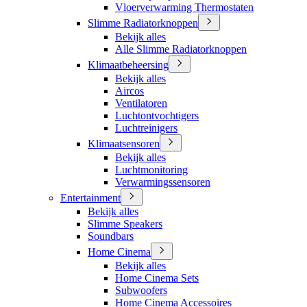
Vloerverwarming Thermostaten
Slimme Radiatorknoppen
Bekijk alles
Alle Slimme Radiatorknoppen
Klimaatbeheersing
Bekijk alles
Aircos
Ventilatoren
Luchtontvochtigers
Luchtreinigers
Klimaatsensoren
Bekijk alles
Luchtmonitoring
Verwarmingssensoren
Entertainment
Bekijk alles
Slimme Speakers
Soundbars
Home Cinema
Bekijk alles
Home Cinema Sets
Subwoofers
Home Cinema Accessoires