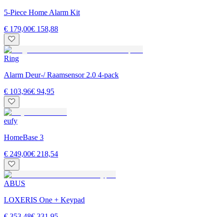
5-Piece Home Alarm Kit
€ 179,00
€ 158,88
Ring
Alarm Deur-/ Raamsensor 2.0 4-pack
€ 103,96
€ 94,95
eufy
HomeBase 3
€ 249,00
€ 218,54
ABUS
LOXERIS One + Keypad
€ 353,48
€ 331,95