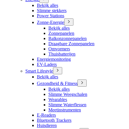
Bekijk alles
Slimme stekkers
Power Stations
Zonne-Energie
Bekijk alles
Zonnepanelen
Balkonzonnepanelen
Draagbare Zonnepanelen
Omvormers
Thuisbatterijen
Energiemonitoring
EV-Laders
Smart Lifestyle
Bekijk alles
Gezondheid & Fitness
Bekijk alles
Slimme Weegschalen
Wearables
Slimme Waterflessen
Meetinstrumenten
E-Readers
Bluetooth Trackers
Huisdieren