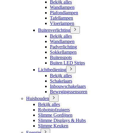
Bekijk alles
Wandlampen
Plafondlampen
Tafellampen
Vloerlampen
Buitenverlichting
Bekijk alles
Wandlampen
Padverlichting
Sokkellampen
Buitenspots
Buiten LED Strips
Lichtbediening
Bekijk alles
Schakelaars
Inbouwschakelaars
Bewegingssensoren
Huishouden
Bekijk alles
Robotstofzuigers
Slimme Gordijnen
Slimme Displays & Hubs
Slimme Keuken
Energie