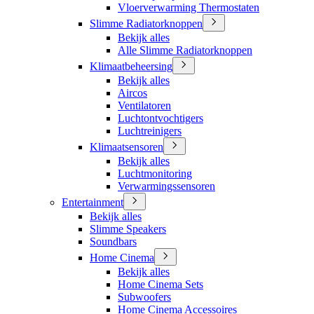
Vloerverwarming Thermostaten
Slimme Radiatorknoppen
Bekijk alles
Alle Slimme Radiatorknoppen
Klimaatbeheersing
Bekijk alles
Aircos
Ventilatoren
Luchtontvochtigers
Luchtreinigers
Klimaatsensoren
Bekijk alles
Luchtmonitoring
Verwarmingssensoren
Entertainment
Bekijk alles
Slimme Speakers
Soundbars
Home Cinema
Bekijk alles
Home Cinema Sets
Subwoofers
Home Cinema Accessoires