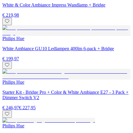
White & Color Ambiance Impress Wandlamp + Bridge
€ 219,98
Philips Hue
White Ambiance GU10 Ledlampen 400lm 6-pack + Bridge
€ 199,97
Philips Hue
Starter Kit - Bridge Pro + Color & White Ambiance E27 - 3 Pack +
Dimmer Switch V2
€ 246,97
€ 227,95
Philips Hue