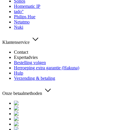
Sonos
Homematic IP
tado°
Philips Hue
Netatmo
Nuki
Klantenservice
Contact
Expertadvies
Bestelling volgen
Herroeping extra garantie (Hakuna)
Hulp
Verzending & betaling
Onze betaalmethoden