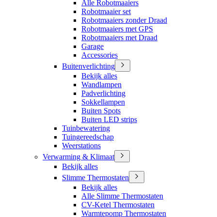
Alle Robotmaaiers
Robotmaaier set
Robotmaaiers zonder Draad
Robotmaaiers met GPS
Robotmaaiers met Draad
Garage
Accessories
Buitenverlichting
Bekijk alles
Wandlampen
Padverlichting
Sokkellampen
Buiten Spots
Buiten LED strips
Tuinbewatering
Tuingereedschap
Weerstations
Verwarming & Klimaat
Bekijk alles
Slimme Thermostaten
Bekijk alles
Alle Slimme Thermostaten
CV-Ketel Thermostaten
Warmtepomp Thermostaten