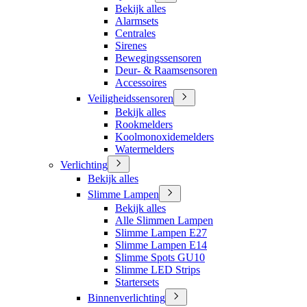
Bekijk alles
Alarmsets
Centrales
Sirenes
Bewegingssensoren
Deur- & Raamsensoren
Accessoires
Veiligheidssensoren
Bekijk alles
Rookmelders
Koolmonoxidemelders
Watermelders
Verlichting
Bekijk alles
Slimme Lampen
Bekijk alles
Alle Slimmen Lampen
Slimme Lampen E27
Slimme Lampen E14
Slimme Spots GU10
Slimme LED Strips
Startersets
Binnenverlichting