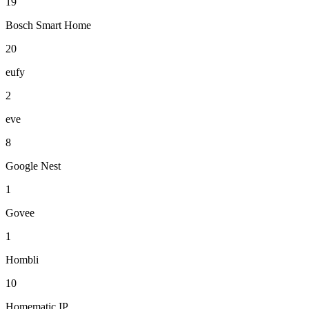
19
Bosch Smart Home
20
eufy
2
eve
8
Google Nest
1
Govee
1
Hombli
10
Homematic IP