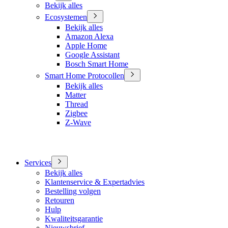
Bekijk alles
Ecosystemen
Bekijk alles
Amazon Alexa
Apple Home
Google Assistant
Bosch Smart Home
Smart Home Protocollen
Bekijk alles
Matter
Thread
Zigbee
Z-Wave
Services
Bekijk alles
Klantenservice & Expertadvies
Bestelling volgen
Retouren
Hulp
Kwaliteitsgarantie
Nieuwsbrief