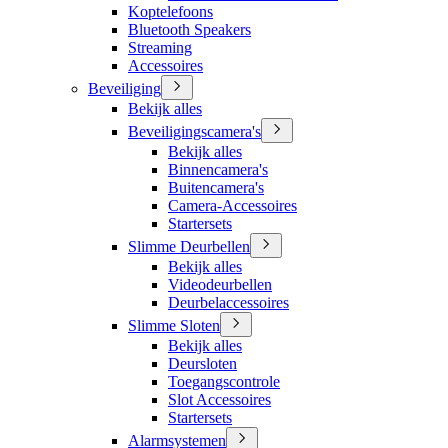
Koptelefoons
Bluetooth Speakers
Streaming
Accessoires
Beveiliging
Bekijk alles
Beveiligingscamera's
Bekijk alles
Binnencamera's
Buitencamera's
Camera-Accessoires
Startersets
Slimme Deurbellen
Bekijk alles
Videodeurbellen
Deurbelaccessoires
Slimme Sloten
Bekijk alles
Deursloten
Toegangscontrole
Slot Accessoires
Startersets
Alarmsystemen