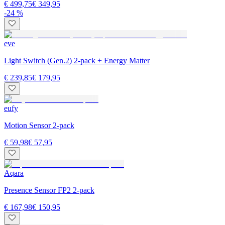
€ 499,75
€ 349,95
-24 %
eve
Light Switch (Gen.2) 2-pack + Energy Matter
€ 239,85
€ 179,95
eufy
Motion Sensor 2-pack
€ 59,98
€ 57,95
Aqara
Presence Sensor FP2 2-pack
€ 167,98
€ 150,95