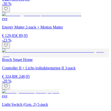
-30 %
eve
Energy Matter 2-pack + Motion Matter
€ 129,85
€ 89,95
-23 %
Bosch Smart Home
Controller II + Licht-/rolluikbesturing II 3-pack
€ 324,80
€ 248,95
-29 %
eve
Light Switch (Gen. 2) 5-pack