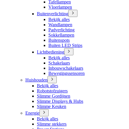
Tafellampen
Vloerlampen
Buitenverlichting
Bekijk alles
Wandlampen
Padverlichting
Sokkellampen
Buitenspots
Buiten LED Strips
Lichtbediening
Bekijk alles
Schakelaars
Inbouwschakelaars
Bewegingssensoren
Huishouden
Bekijk alles
Robotstofzuigers
Slimme Gordijnen
Slimme Displays & Hubs
Slimme Keuken
Energie
Bekijk alles
Slimme stekkers