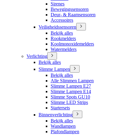
Sirenes
Bewegingssensoren
Deur- & Raamsensoren
Accessoires
Veiligheidssensoren
Bekijk alles
Rookmelders
Koolmonoxidemelders
Watermelders
Verlichting
Bekijk alles
Slimme Lampen
Bekijk alles
Alle Slimmen Lampen
Slimme Lampen E27
Slimme Lampen E14
Slimme Spots GU10
Slimme LED Strips
Startersets
Binnenverlichting
Bekijk alles
Wandlampen
Plafondlampen