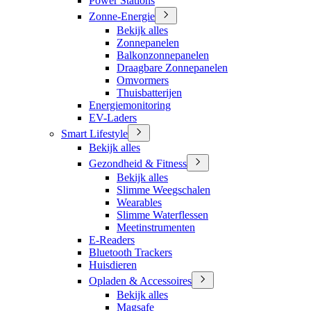
Power Stations
Zonne-Energie
Bekijk alles
Zonnepanelen
Balkonzonnepanelen
Draagbare Zonnepanelen
Omvormers
Thuisbatterijen
Energiemonitoring
EV-Laders
Smart Lifestyle
Bekijk alles
Gezondheid & Fitness
Bekijk alles
Slimme Weegschalen
Wearables
Slimme Waterflessen
Meetinstrumenten
E-Readers
Bluetooth Trackers
Huisdieren
Opladen & Accessoires
Bekijk alles
Magsafe