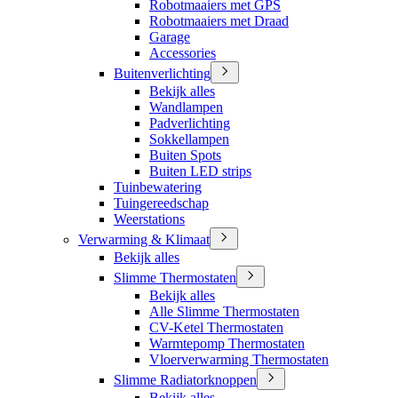
Robotmaaiers met GPS
Robotmaaiers met Draad
Garage
Accessories
Buitenverlichting
Bekijk alles
Wandlampen
Padverlichting
Sokkellampen
Buiten Spots
Buiten LED strips
Tuinbewatering
Tuingereedschap
Weerstations
Verwarming & Klimaat
Bekijk alles
Slimme Thermostaten
Bekijk alles
Alle Slimme Thermostaten
CV-Ketel Thermostaten
Warmtepomp Thermostaten
Vloerverwarming Thermostaten
Slimme Radiatorknoppen
Bekijk alles