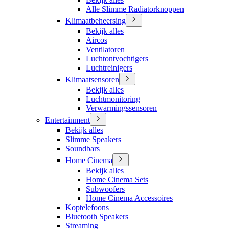
Alle Slimme Radiatorknoppen
Klimaatbeheersing
Bekijk alles
Aircos
Ventilatoren
Luchtontvochtigers
Luchtreinigers
Klimaatsensoren
Bekijk alles
Luchtmonitoring
Verwarmingssensoren
Entertainment
Bekijk alles
Slimme Speakers
Soundbars
Home Cinema
Bekijk alles
Home Cinema Sets
Subwoofers
Home Cinema Accessoires
Koptelefoons
Bluetooth Speakers
Streaming