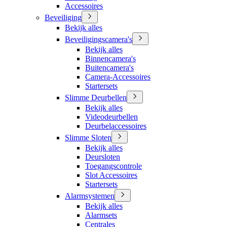
Accessoires
Beveiliging
Bekijk alles
Beveiligingscamera's
Bekijk alles
Binnencamera's
Buitencamera's
Camera-Accessoires
Startersets
Slimme Deurbellen
Bekijk alles
Videodeurbellen
Deurbelaccessoires
Slimme Sloten
Bekijk alles
Deursloten
Toegangscontrole
Slot Accessoires
Startersets
Alarmsystemen
Bekijk alles
Alarmsets
Centrales