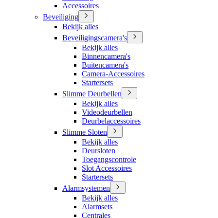
Accessoires
Beveiliging
Bekijk alles
Beveiligingscamera's
Bekijk alles
Binnencamera's
Buitencamera's
Camera-Accessoires
Startersets
Slimme Deurbellen
Bekijk alles
Videodeurbellen
Deurbelaccessoires
Slimme Sloten
Bekijk alles
Deursloten
Toegangscontrole
Slot Accessoires
Startersets
Alarmsystemen
Bekijk alles
Alarmsets
Centrales