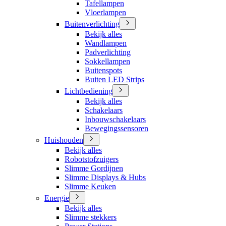
Tafellampen
Vloerlampen
Buitenverlichting
Bekijk alles
Wandlampen
Padverlichting
Sokkellampen
Buitenspots
Buiten LED Strips
Lichtbediening
Bekijk alles
Schakelaars
Inbouwschakelaars
Bewegingssensoren
Huishouden
Bekijk alles
Robotstofzuigers
Slimme Gordijnen
Slimme Displays & Hubs
Slimme Keuken
Energie
Bekijk alles
Slimme stekkers