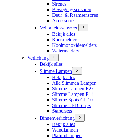
Sirenes
Bewegingssensoren
Deur- & Raamsensoren
Accessoires
Veiligheidssensoren
Bekijk alles
Rookmelders
Koolmonoxidemelders
Watermelders
Verlichting
Bekijk alles
Slimme Lampen
Bekijk alles
Alle Slimmen Lampen
Slimme Lampen E27
Slimme Lampen E14
Slimme Spots GU10
Slimme LED Strips
Startersets
Binnenverlichting
Bekijk alles
Wandlampen
Plafondlampen