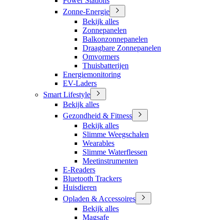
Power Stations
Zonne-Energie
Bekijk alles
Zonnepanelen
Balkonzonnepanelen
Draagbare Zonnepanelen
Omvormers
Thuisbatterijen
Energiemonitoring
EV-Laders
Smart Lifestyle
Bekijk alles
Gezondheid & Fitness
Bekijk alles
Slimme Weegschalen
Wearables
Slimme Waterflessen
Meetinstrumenten
E-Readers
Bluetooth Trackers
Huisdieren
Opladen & Accessoires
Bekijk alles
Magsafe