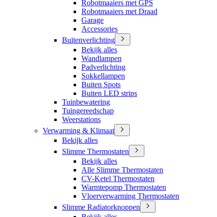
Robotmaaiers met GPS
Robotmaaiers met Draad
Garage
Accessories
Buitenverlichting
Bekijk alles
Wandlampen
Padverlichting
Sokkellampen
Buiten Spots
Buiten LED strips
Tuinbewatering
Tuingereedschap
Weerstations
Verwarming & Klimaat
Bekijk alles
Slimme Thermostaten
Bekijk alles
Alle Slimme Thermostaten
CV-Ketel Thermostaten
Warmtepomp Thermostaten
Vloerverwarming Thermostaten
Slimme Radiatorknoppen
Bekijk alles