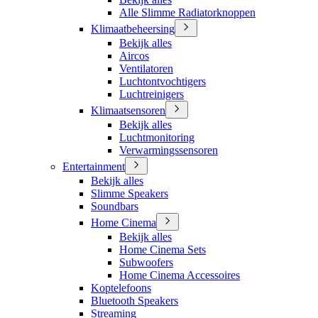
Alle Slimme Radiatorknoppen
Klimaatbeheersing
Bekijk alles
Aircos
Ventilatoren
Luchtontvochtigers
Luchtreinigers
Klimaatsensoren
Bekijk alles
Luchtmonitoring
Verwarmingssensoren
Entertainment
Bekijk alles
Slimme Speakers
Soundbars
Home Cinema
Bekijk alles
Home Cinema Sets
Subwoofers
Home Cinema Accessoires
Koptelefoons
Bluetooth Speakers
Streaming