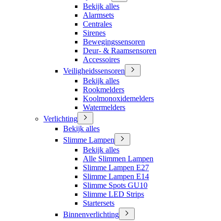
Bekijk alles
Alarmsets
Centrales
Sirenes
Bewegingssensoren
Deur- & Raamsensoren
Accessoires
Veiligheidssensoren
Bekijk alles
Rookmelders
Koolmonoxidemelders
Watermelders
Verlichting
Bekijk alles
Slimme Lampen
Bekijk alles
Alle Slimmen Lampen
Slimme Lampen E27
Slimme Lampen E14
Slimme Spots GU10
Slimme LED Strips
Startersets
Binnenverlichting