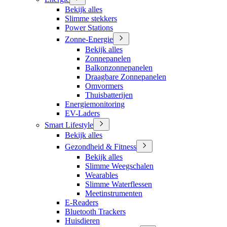
Bekijk alles
Slimme stekkers
Power Stations
Zonne-Energie
Bekijk alles
Zonnepanelen
Balkonzonnepanelen
Draagbare Zonnepanelen
Omvormers
Thuisbatterijen
Energiemonitoring
EV-Laders
Smart Lifestyle
Bekijk alles
Gezondheid & Fitness
Bekijk alles
Slimme Weegschalen
Wearables
Slimme Waterflessen
Meetinstrumenten
E-Readers
Bluetooth Trackers
Huisdieren