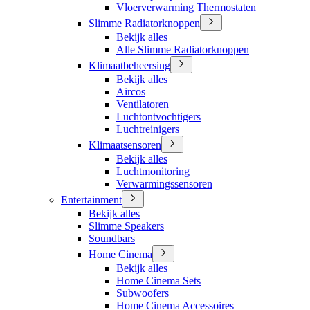
Vloerverwarming Thermostaten
Slimme Radiatorknoppen
Bekijk alles
Alle Slimme Radiatorknoppen
Klimaatbeheersing
Bekijk alles
Aircos
Ventilatoren
Luchtontvochtigers
Luchtreinigers
Klimaatsensoren
Bekijk alles
Luchtmonitoring
Verwarmingssensoren
Entertainment
Bekijk alles
Slimme Speakers
Soundbars
Home Cinema
Bekijk alles
Home Cinema Sets
Subwoofers
Home Cinema Accessoires