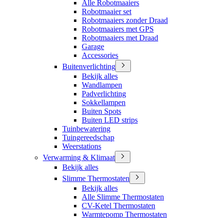
Alle Robotmaaiers
Robotmaaier set
Robotmaaiers zonder Draad
Robotmaaiers met GPS
Robotmaaiers met Draad
Garage
Accessories
Buitenverlichting
Bekijk alles
Wandlampen
Padverlichting
Sokkellampen
Buiten Spots
Buiten LED strips
Tuinbewatering
Tuingereedschap
Weerstations
Verwarming & Klimaat
Bekijk alles
Slimme Thermostaten
Bekijk alles
Alle Slimme Thermostaten
CV-Ketel Thermostaten
Warmtepomp Thermostaten