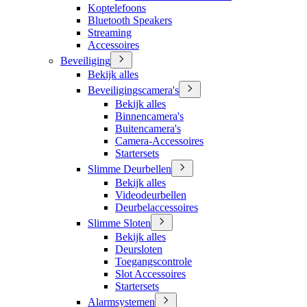
Koptelefoons
Bluetooth Speakers
Streaming
Accessoires
Beveiliging
Bekijk alles
Beveiligingscamera's
Bekijk alles
Binnencamera's
Buitencamera's
Camera-Accessoires
Startersets
Slimme Deurbellen
Bekijk alles
Videodeurbellen
Deurbelaccessoires
Slimme Sloten
Bekijk alles
Deursloten
Toegangscontrole
Slot Accessoires
Startersets
Alarmsystemen