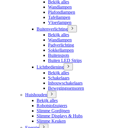
Bekijk alles
Wandlampen
Plafondlampen
Tafellampen
Vloerlampen
Buitenverlichting
Bekijk alles
Wandlampen
Padverlichting
Sokkellampen
Buitenspots
Buiten LED Strips
Lichtbediening
Bekijk alles
Schakelaars
Inbouwschakelaars
Bewegingssensoren
Huishouden
Bekijk alles
Robotstofzuigers
Slimme Gordijnen
Slimme Displays & Hubs
Slimme Keuken
Energie