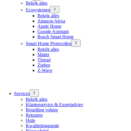
Bekijk alles
Ecosystemen
Bekijk alles
Amazon Alexa
Apple Home
Google Assistant
Bosch Smart Home
Smart Home Protocollen
Bekijk alles
Matter
Thread
Zigbee
Z-Wave
Services
Bekijk alles
Klantenservice & Expertadvies
Bestelling volgen
Retouren
Hulp
Kwaliteitsgarantie
Nieuwsbrief