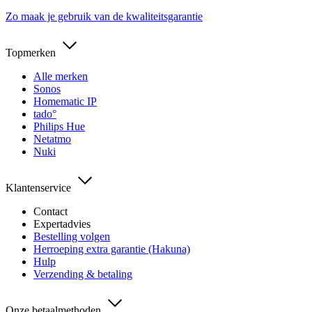
Zo maak je gebruik van de kwaliteitsgarantie
Topmerken
Alle merken
Sonos
Homematic IP
tado°
Philips Hue
Netatmo
Nuki
Klantenservice
Contact
Expertadvies
Bestelling volgen
Herroeping extra garantie (Hakuna)
Hulp
Verzending & betaling
Onze betaalmethoden