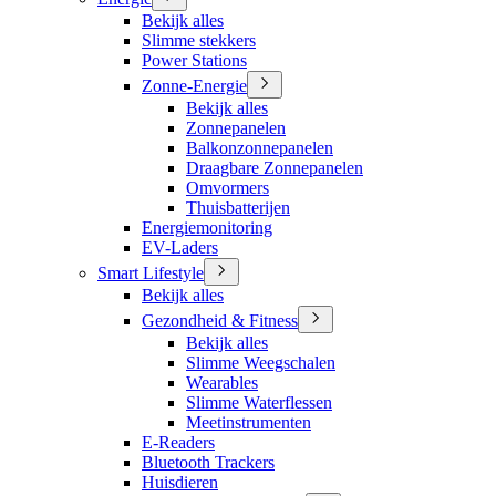
Bekijk alles
Slimme stekkers
Power Stations
Zonne-Energie
Bekijk alles
Zonnepanelen
Balkonzonnepanelen
Draagbare Zonnepanelen
Omvormers
Thuisbatterijen
Energiemonitoring
EV-Laders
Smart Lifestyle
Bekijk alles
Gezondheid & Fitness
Bekijk alles
Slimme Weegschalen
Wearables
Slimme Waterflessen
Meetinstrumenten
E-Readers
Bluetooth Trackers
Huisdieren