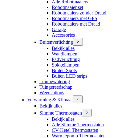
Alle Robotmaaiers
Robotmaaier set
Robotmaaiers zonder Draad
Robotmaaiers met GPS
Robotmaaiers met Draad
Garage
Accessories
Buitenverlichting
Bekijk alles
Wandlampen
Padverlichting
Sokkellampen
Buiten Spots
Buiten LED strips
Tuinbewatering
Tuingereedschap
Weerstations
Verwarming & Klimaat
Bekijk alles
Slimme Thermostaten
Bekijk alles
Alle Slimme Thermostaten
CV-Ketel Thermostaten
Warmtepomp Thermostaten