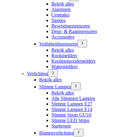
Bekijk alles
Alarmsets
Centrales
Sirenes
Bewegingssensoren
Deur- & Raamsensoren
Accessoires
Veiligheidssensoren
Bekijk alles
Rookmelders
Koolmonoxidemelders
Watermelders
Verlichting
Bekijk alles
Slimme Lampen
Bekijk alles
Alle Slimmen Lampen
Slimme Lampen E27
Slimme Lampen E14
Slimme Spots GU10
Slimme LED Strips
Startersets
Binnenverlichting