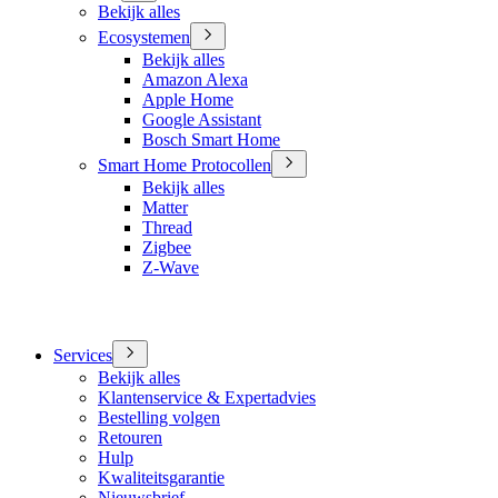
Bekijk alles
Ecosystemen
Bekijk alles
Amazon Alexa
Apple Home
Google Assistant
Bosch Smart Home
Smart Home Protocollen
Bekijk alles
Matter
Thread
Zigbee
Z-Wave
Services
Bekijk alles
Klantenservice & Expertadvies
Bestelling volgen
Retouren
Hulp
Kwaliteitsgarantie
Nieuwsbrief