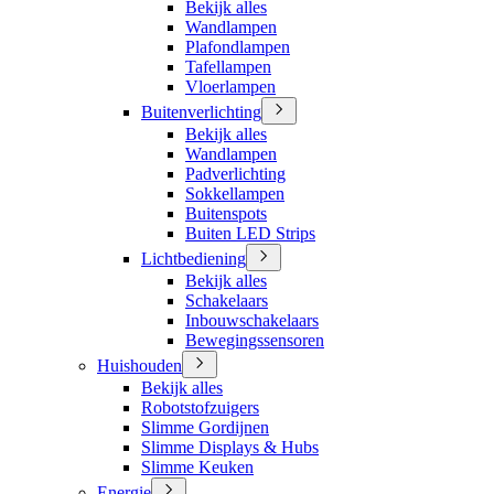
Bekijk alles
Wandlampen
Plafondlampen
Tafellampen
Vloerlampen
Buitenverlichting
Bekijk alles
Wandlampen
Padverlichting
Sokkellampen
Buitenspots
Buiten LED Strips
Lichtbediening
Bekijk alles
Schakelaars
Inbouwschakelaars
Bewegingssensoren
Huishouden
Bekijk alles
Robotstofzuigers
Slimme Gordijnen
Slimme Displays & Hubs
Slimme Keuken
Energie