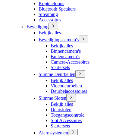
Koptelefoons
Bluetooth Speakers
Streaming
Accessoires
Beveiliging
Bekijk alles
Beveiligingscamera's
Bekijk alles
Binnencamera's
Buitencamera's
Camera-Accessoires
Startersets
Slimme Deurbellen
Bekijk alles
Videodeurbellen
Deurbelaccessoires
Slimme Sloten
Bekijk alles
Deursloten
Toegangscontrole
Slot Accessoires
Startersets
Alarmsystemen