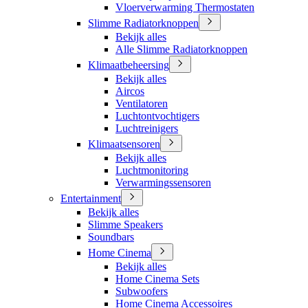
Vloerverwarming Thermostaten
Slimme Radiatorknoppen
Bekijk alles
Alle Slimme Radiatorknoppen
Klimaatbeheersing
Bekijk alles
Aircos
Ventilatoren
Luchtontvochtigers
Luchtreinigers
Klimaatsensoren
Bekijk alles
Luchtmonitoring
Verwarmingssensoren
Entertainment
Bekijk alles
Slimme Speakers
Soundbars
Home Cinema
Bekijk alles
Home Cinema Sets
Subwoofers
Home Cinema Accessoires