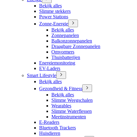
Bekijk alles
Slimme stekkers
Power Stations
Zonne-Energie
Bekijk alles
Zonnepanelen
Balkonzonnepanelen
Draagbare Zonnepanelen
Omvormers
Thuisbatterijen
Energiemonitoring
EV-Laders
Smart Lifestyle
Bekijk alles
Gezondheid & Fitness
Bekijk alles
Slimme Weegschalen
Wearables
Slimme Waterflessen
Meetinstrumenten
E-Readers
Bluetooth Trackers
Huisdieren