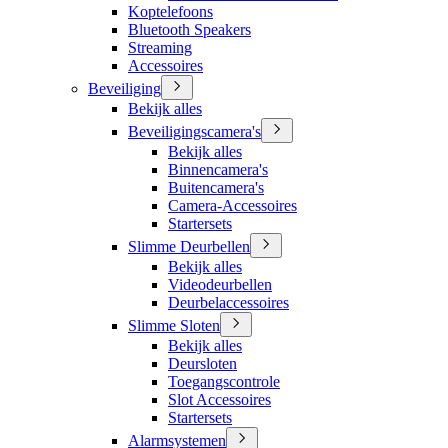
Koptelefoons
Bluetooth Speakers
Streaming
Accessoires
Beveiliging
Bekijk alles
Beveiligingscamera's
Bekijk alles
Binnencamera's
Buitencamera's
Camera-Accessoires
Startersets
Slimme Deurbellen
Bekijk alles
Videodeurbellen
Deurbelaccessoires
Slimme Sloten
Bekijk alles
Deursloten
Toegangscontrole
Slot Accessoires
Startersets
Alarmsystemen