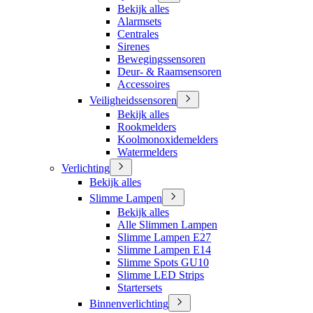
Bekijk alles
Alarmsets
Centrales
Sirenes
Bewegingssensoren
Deur- & Raamsensoren
Accessoires
Veiligheidssensoren
Bekijk alles
Rookmelders
Koolmonoxidemelders
Watermelders
Verlichting
Bekijk alles
Slimme Lampen
Bekijk alles
Alle Slimmen Lampen
Slimme Lampen E27
Slimme Lampen E14
Slimme Spots GU10
Slimme LED Strips
Startersets
Binnenverlichting