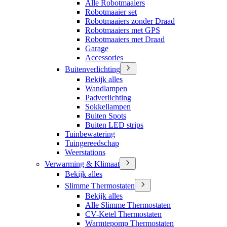
Alle Robotmaaiers
Robotmaaier set
Robotmaaiers zonder Draad
Robotmaaiers met GPS
Robotmaaiers met Draad
Garage
Accessories
Buitenverlichting
Bekijk alles
Wandlampen
Padverlichting
Sokkellampen
Buiten Spots
Buiten LED strips
Tuinbewatering
Tuingereedschap
Weerstations
Verwarming & Klimaat
Bekijk alles
Slimme Thermostaten
Bekijk alles
Alle Slimme Thermostaten
CV-Ketel Thermostaten
Warmtepomp Thermostaten