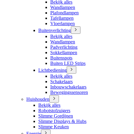
Bekijk alles
Wandlampen
Plafondlampen
Tafellampen
Vloerlampen
Buitenverlichting
Bekijk alles
Wandlampen
Padverlichting
Sokkellampen
Buitenspots
Buiten LED Strips
Lichtbediening
Bekijk alles
Schakelaars
Inbouwschakelaars
Bewegingssensoren
Huishouden
Bekijk alles
Robotstofzuigers
Slimme Gordijnen
Slimme Displays & Hubs
Slimme Keuken
Energie