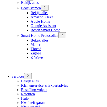
Bekijk alles
Ecosystemen
Bekijk alles
Amazon Alexa
Apple Home
Google Assistant
Bosch Smart Home
Smart Home Protocollen
Bekijk alles
Matter
Thread
Zigbee
Z-Wave
Services
Bekijk alles
Klantenservice & Expertadvies
Bestelling volgen
Retouren
Hulp
Kwaliteitsgarantie
Nieuwsbrief