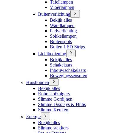
Tafellampen
Vloerlampen
Buitenverlichting
Bekijk alles
Wandlampen
Padverlichting
Sokkellampen
Buitenspots
Buiten LED Strips
Lichtbediening
Bekijk alles
Schakelaars
Inbouwschakelaars
Bewegingssensoren
Huishouden
Bekijk alles
Robotstofzuigers
Slimme Gordijnen
Slimme Displays & Hubs
Slimme Keuken
Energie
Bekijk alles
Slimme stekkers