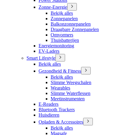
Power Stations
Zonne-Energie
Bekijk alles
Zonnepanelen
Balkonzonnepanelen
Draagbare Zonnepanelen
Omvormers
Thuisbatterijen
Energiemonitoring
EV-Laders
Smart Lifestyle
Bekijk alles
Gezondheid & Fitness
Bekijk alles
Slimme Weegschalen
Wearables
Slimme Waterflessen
Meetinstrumenten
E-Readers
Bluetooth Trackers
Huisdieren
Opladen & Accessoires
Bekijk alles
Magsafe