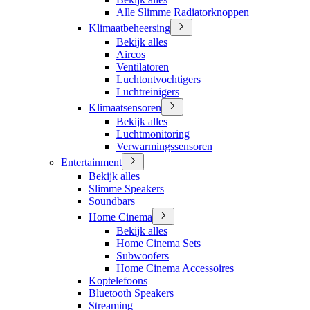
Alle Slimme Radiatorknoppen
Klimaatbeheersing
Bekijk alles
Aircos
Ventilatoren
Luchtontvochtigers
Luchtreinigers
Klimaatsensoren
Bekijk alles
Luchtmonitoring
Verwarmingssensoren
Entertainment
Bekijk alles
Slimme Speakers
Soundbars
Home Cinema
Bekijk alles
Home Cinema Sets
Subwoofers
Home Cinema Accessoires
Koptelefoons
Bluetooth Speakers
Streaming