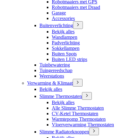
Robotmaaiers met GPS
Robotmaaiers met Draad
Garage
Accessories
Buitenverlichting
Bekijk alles
Wandlampen
Padverlichting
Sokkellampen
Buiten Spots
Buiten LED strips
Tuinbewatering
Tuingereedschap
Weerstations
Verwarming & Klimaat
Bekijk alles
Slimme Thermostaten
Bekijk alles
Alle Slimme Thermostaten
CV-Ketel Thermostaten
Warmtepomp Thermostaten
Vloerverwarming Thermostaten
Slimme Radiatorknoppen
Bekijk alles