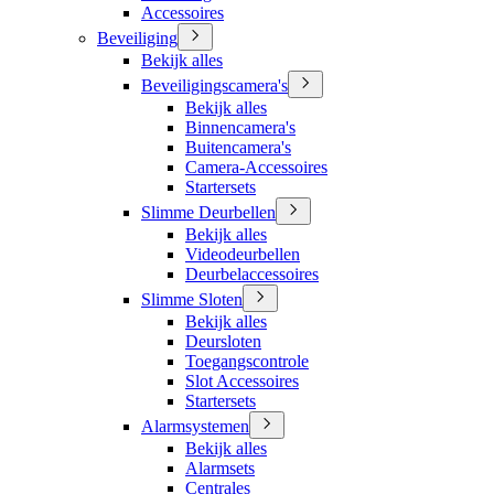
Accessoires
Beveiliging
Bekijk alles
Beveiligingscamera's
Bekijk alles
Binnencamera's
Buitencamera's
Camera-Accessoires
Startersets
Slimme Deurbellen
Bekijk alles
Videodeurbellen
Deurbelaccessoires
Slimme Sloten
Bekijk alles
Deursloten
Toegangscontrole
Slot Accessoires
Startersets
Alarmsystemen
Bekijk alles
Alarmsets
Centrales