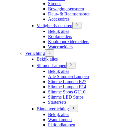
Sirenes
Bewegingssensoren
Deur- & Raamsensoren
Accessoires
Veiligheidssensoren
Bekijk alles
Rookmelders
Koolmonoxidemelders
Watermelders
Verlichting
Bekijk alles
Slimme Lampen
Bekijk alles
Alle Slimmen Lampen
Slimme Lampen E27
Slimme Lampen E14
Slimme Spots GU10
Slimme LED Strips
Startersets
Binnenverlichting
Bekijk alles
Wandlampen
Plafondlampen