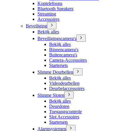
Koptelefoons
Bluetooth Speakers
Streaming
Accessoires
Beveiliging
Bekijk alles
Beveiligingscamera's
Bekijk alles
Binnencamera's
Buitencamera's
Camera-Accessoires
Startersets
Slimme Deurbellen
Bekijk alles
Videodeurbellen
Deurbelaccessoires
Slimme Sloten
Bekijk alles
Deursloten
Toegangscontrole
Slot Accessoires
Startersets
Alarmsystemen