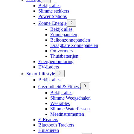
Bekijk alles
Slimme stekkers
Power Stations
Zonne-Energie
Bekijk alles
Zonnepanelen
Balkonzonnepanelen
Draagbare Zonnepanelen
Omvormers
Thuisbatterijen
Energiemonitoring
EV-Laders
Smart Lifestyle
Bekijk alles
Gezondheid & Fitness
Bekijk alles
Slimme Weegschalen
Wearables
Slimme Waterflessen
Meetinstrumenten
E-Readers
Bluetooth Trackers
Huisdieren