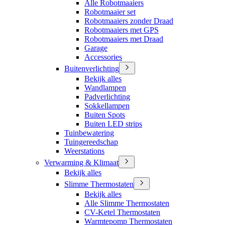
Alle Robotmaaiers
Robotmaaier set
Robotmaaiers zonder Draad
Robotmaaiers met GPS
Robotmaaiers met Draad
Garage
Accessories
Buitenverlichting
Bekijk alles
Wandlampen
Padverlichting
Sokkellampen
Buiten Spots
Buiten LED strips
Tuinbewatering
Tuingereedschap
Weerstations
Verwarming & Klimaat
Bekijk alles
Slimme Thermostaten
Bekijk alles
Alle Slimme Thermostaten
CV-Ketel Thermostaten
Warmtepomp Thermostaten