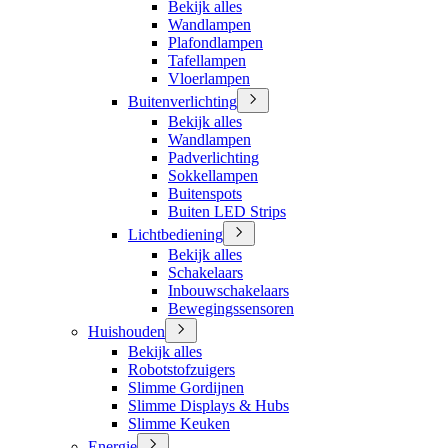
Bekijk alles
Wandlampen
Plafondlampen
Tafellampen
Vloerlampen
Buitenverlichting
Bekijk alles
Wandlampen
Padverlichting
Sokkellampen
Buitenspots
Buiten LED Strips
Lichtbediening
Bekijk alles
Schakelaars
Inbouwschakelaars
Bewegingssensoren
Huishouden
Bekijk alles
Robotstofzuigers
Slimme Gordijnen
Slimme Displays & Hubs
Slimme Keuken
Energie