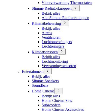
Vloerverwarming Thermostaten
Slimme Radiatorknoppen
Bekijk alles
Alle Slimme Radiatorknoppen
Klimaatbeheersing
Bekijk alles
Aircos
Ventilatoren
Luchtontvochtigers
Luchtreinigers
Klimaatsensoren
Bekijk alles
Luchtmonitoring
Verwarmingssensoren
Entertainment
Bekijk alles
Slimme Speakers
Soundbars
Home Cinema
Bekijk alles
Home Cinema Sets
Subwoofers
Home Cinema Accessoires