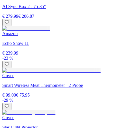
AI Sync Box 2 - 75-85"
€ 279,99
€ 206,87
Amazon
Echo Show 11
€ 239,99
-23 %
Govee
Smart Wireless Meat Thermometer - 2-Probe
€ 99,00
€ 75,95
-29 %
Govee
Star Light Projector