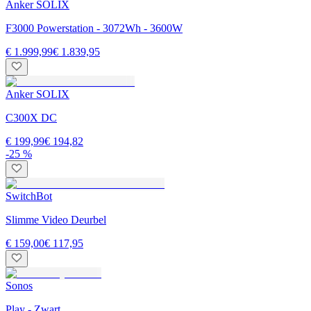
Anker SOLIX
F3000 Powerstation - 3072Wh - 3600W
€ 1.999,99
€ 1.839,95
Anker SOLIX
C300X DC
€ 199,99
€ 194,82
-25 %
SwitchBot
Slimme Video Deurbel
€ 159,00
€ 117,95
Sonos
Play - Zwart