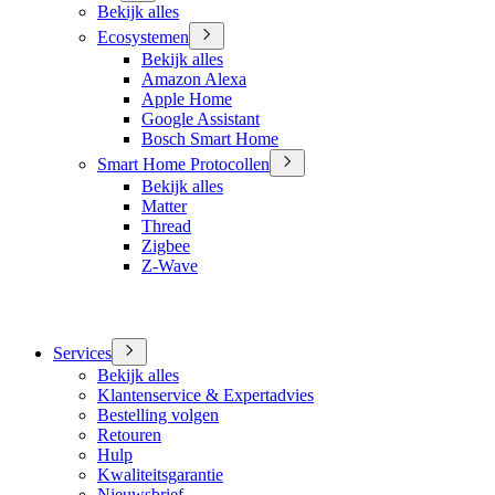
Bekijk alles
Ecosystemen
Bekijk alles
Amazon Alexa
Apple Home
Google Assistant
Bosch Smart Home
Smart Home Protocollen
Bekijk alles
Matter
Thread
Zigbee
Z-Wave
Services
Bekijk alles
Klantenservice & Expertadvies
Bestelling volgen
Retouren
Hulp
Kwaliteitsgarantie
Nieuwsbrief