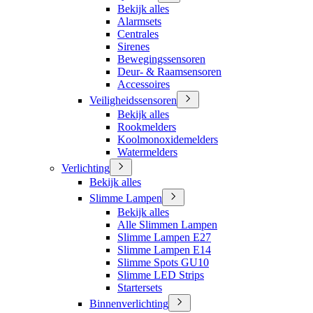
Bekijk alles
Alarmsets
Centrales
Sirenes
Bewegingssensoren
Deur- & Raamsensoren
Accessoires
Veiligheidssensoren
Bekijk alles
Rookmelders
Koolmonoxidemelders
Watermelders
Verlichting
Bekijk alles
Slimme Lampen
Bekijk alles
Alle Slimmen Lampen
Slimme Lampen E27
Slimme Lampen E14
Slimme Spots GU10
Slimme LED Strips
Startersets
Binnenverlichting