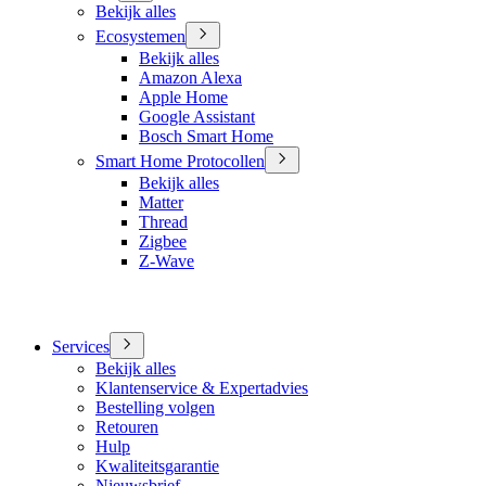
Bekijk alles
Ecosystemen
Bekijk alles
Amazon Alexa
Apple Home
Google Assistant
Bosch Smart Home
Smart Home Protocollen
Bekijk alles
Matter
Thread
Zigbee
Z-Wave
Services
Bekijk alles
Klantenservice & Expertadvies
Bestelling volgen
Retouren
Hulp
Kwaliteitsgarantie
Nieuwsbrief