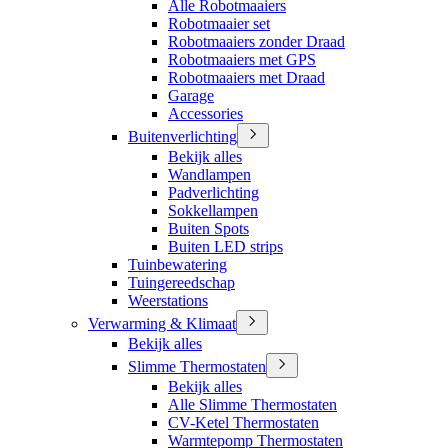
Alle Robotmaaiers
Robotmaaier set
Robotmaaiers zonder Draad
Robotmaaiers met GPS
Robotmaaiers met Draad
Garage
Accessories
Buitenverlichting
Bekijk alles
Wandlampen
Padverlichting
Sokkellampen
Buiten Spots
Buiten LED strips
Tuinbewatering
Tuingereedschap
Weerstations
Verwarming & Klimaat
Bekijk alles
Slimme Thermostaten
Bekijk alles
Alle Slimme Thermostaten
CV-Ketel Thermostaten
Warmtepomp Thermostaten