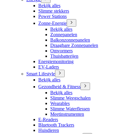
Bekijk alles
Slimme stekkers
Power Stations
Zonne-Energie
Bekijk alles
Zonnepanelen
Balkonzonnepanelen
Draagbare Zonnepanelen
Omvormers
Thuisbatterijen
Energiemonitoring
EV-Laders
Smart Lifestyle
Bekijk alles
Gezondheid & Fitness
Bekijk alles
Slimme Weegschalen
Wearables
Slimme Waterflessen
Meetinstrumenten
E-Readers
Bluetooth Trackers
Huisdieren