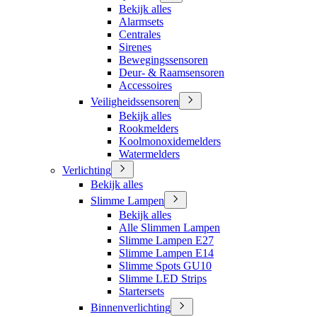
Bekijk alles
Alarmsets
Centrales
Sirenes
Bewegingssensoren
Deur- & Raamsensoren
Accessoires
Veiligheidssensoren
Bekijk alles
Rookmelders
Koolmonoxidemelders
Watermelders
Verlichting
Bekijk alles
Slimme Lampen
Bekijk alles
Alle Slimmen Lampen
Slimme Lampen E27
Slimme Lampen E14
Slimme Spots GU10
Slimme LED Strips
Startersets
Binnenverlichting