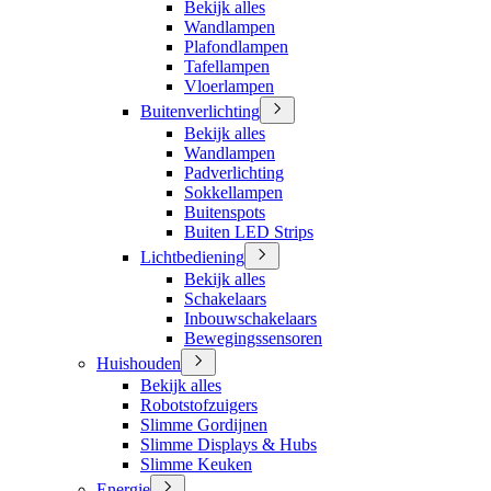
Bekijk alles
Wandlampen
Plafondlampen
Tafellampen
Vloerlampen
Buitenverlichting
Bekijk alles
Wandlampen
Padverlichting
Sokkellampen
Buitenspots
Buiten LED Strips
Lichtbediening
Bekijk alles
Schakelaars
Inbouwschakelaars
Bewegingssensoren
Huishouden
Bekijk alles
Robotstofzuigers
Slimme Gordijnen
Slimme Displays & Hubs
Slimme Keuken
Energie