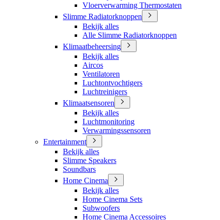
Vloerverwarming Thermostaten
Slimme Radiatorknoppen
Bekijk alles
Alle Slimme Radiatorknoppen
Klimaatbeheersing
Bekijk alles
Aircos
Ventilatoren
Luchtontvochtigers
Luchtreinigers
Klimaatsensoren
Bekijk alles
Luchtmonitoring
Verwarmingssensoren
Entertainment
Bekijk alles
Slimme Speakers
Soundbars
Home Cinema
Bekijk alles
Home Cinema Sets
Subwoofers
Home Cinema Accessoires