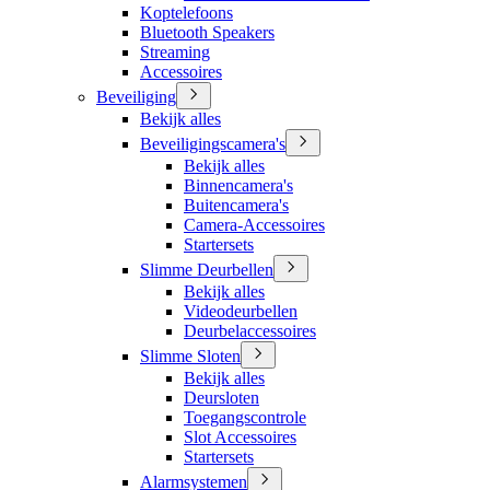
Koptelefoons
Bluetooth Speakers
Streaming
Accessoires
Beveiliging
Bekijk alles
Beveiligingscamera's
Bekijk alles
Binnencamera's
Buitencamera's
Camera-Accessoires
Startersets
Slimme Deurbellen
Bekijk alles
Videodeurbellen
Deurbelaccessoires
Slimme Sloten
Bekijk alles
Deursloten
Toegangscontrole
Slot Accessoires
Startersets
Alarmsystemen