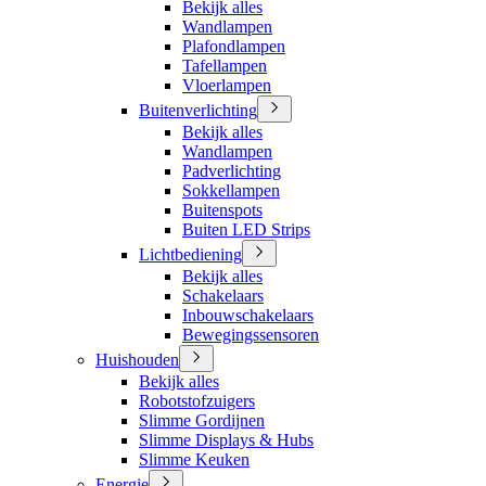
Bekijk alles
Wandlampen
Plafondlampen
Tafellampen
Vloerlampen
Buitenverlichting
Bekijk alles
Wandlampen
Padverlichting
Sokkellampen
Buitenspots
Buiten LED Strips
Lichtbediening
Bekijk alles
Schakelaars
Inbouwschakelaars
Bewegingssensoren
Huishouden
Bekijk alles
Robotstofzuigers
Slimme Gordijnen
Slimme Displays & Hubs
Slimme Keuken
Energie