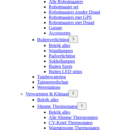
Alle Robotmaaiers
Robotmaaier set
Robotmaaiers zonder Draad
Robotmaaiers met GPS
Robotmaaiers met Draad
Garage
Accessories
Buitenverlichting
Bekijk alles
Wandlampen
Padverlichting
Sokkellampen
Buiten Spots
Buiten LED strips
Tuinbewatering
Tuingereedschap
Weerstations
Verwarming & Klimaat
Bekijk alles
Slimme Thermostaten
Bekijk alles
Alle Slimme Thermostaten
CV-Ketel Thermostaten
Warmtepomp Thermostaten