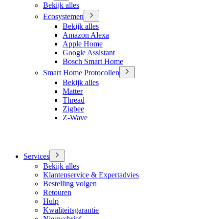
Bekijk alles
Ecosystemen
Bekijk alles
Amazon Alexa
Apple Home
Google Assistant
Bosch Smart Home
Smart Home Protocollen
Bekijk alles
Matter
Thread
Zigbee
Z-Wave
Services
Bekijk alles
Klantenservice & Expertadvies
Bestelling volgen
Retouren
Hulp
Kwaliteitsgarantie
Nieuwsbrief