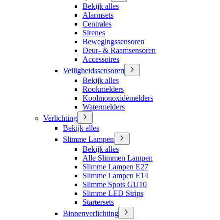
Bekijk alles
Alarmsets
Centrales
Sirenes
Bewegingssensoren
Deur- & Raamsensoren
Accessoires
Veiligheidssensoren
Bekijk alles
Rookmelders
Koolmonoxidemelders
Watermelders
Verlichting
Bekijk alles
Slimme Lampen
Bekijk alles
Alle Slimmen Lampen
Slimme Lampen E27
Slimme Lampen E14
Slimme Spots GU10
Slimme LED Strips
Startersets
Binnenverlichting