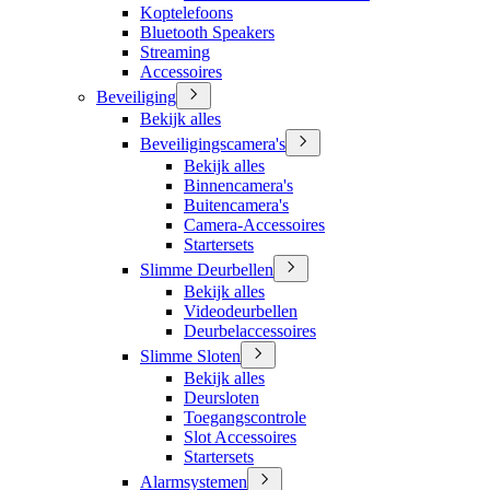
Koptelefoons
Bluetooth Speakers
Streaming
Accessoires
Beveiliging
Bekijk alles
Beveiligingscamera's
Bekijk alles
Binnencamera's
Buitencamera's
Camera-Accessoires
Startersets
Slimme Deurbellen
Bekijk alles
Videodeurbellen
Deurbelaccessoires
Slimme Sloten
Bekijk alles
Deursloten
Toegangscontrole
Slot Accessoires
Startersets
Alarmsystemen