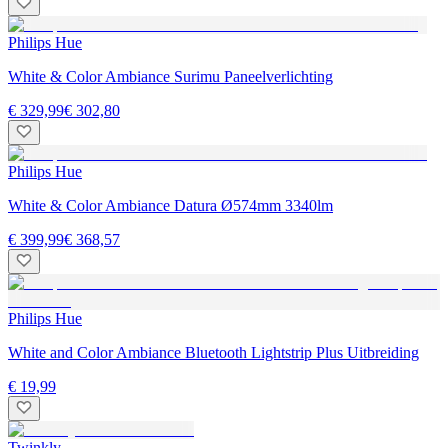
Philips Hue
White & Color Ambiance Surimu Paneelverlichting
€ 329,99
€ 302,80
Philips Hue
White & Color Ambiance Datura Ø574mm 3340lm
€ 399,99
€ 368,57
Philips Hue
White and Color Ambiance Bluetooth Lightstrip Plus Uitbreiding
€ 19,99
Twinkly