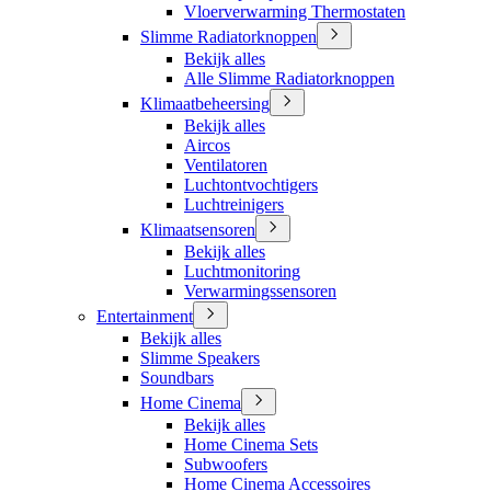
Vloerverwarming Thermostaten
Slimme Radiatorknoppen
Bekijk alles
Alle Slimme Radiatorknoppen
Klimaatbeheersing
Bekijk alles
Aircos
Ventilatoren
Luchtontvochtigers
Luchtreinigers
Klimaatsensoren
Bekijk alles
Luchtmonitoring
Verwarmingssensoren
Entertainment
Bekijk alles
Slimme Speakers
Soundbars
Home Cinema
Bekijk alles
Home Cinema Sets
Subwoofers
Home Cinema Accessoires