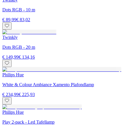
Dots RGB - 10 m
€ 89,99
€ 83,02
Twinkly
Dots RGB - 20 m
€ 149,99
€ 134,16
Philips Hue
White & Colour Ambiance Xamento Plafondlamp
€ 234,99
€ 225,93
Philips Hue
Play 2-pack - Led Tafellamp