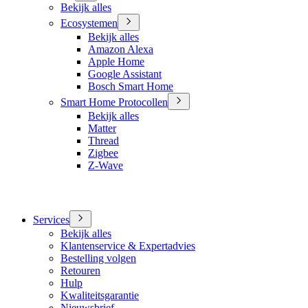
Bekijk alles
Ecosystemen
Bekijk alles
Amazon Alexa
Apple Home
Google Assistant
Bosch Smart Home
Smart Home Protocollen
Bekijk alles
Matter
Thread
Zigbee
Z-Wave
Services
Bekijk alles
Klantenservice & Expertadvies
Bestelling volgen
Retouren
Hulp
Kwaliteitsgarantie
Nieuwsbrief