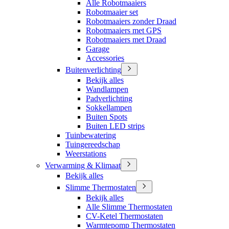
Alle Robotmaaiers
Robotmaaier set
Robotmaaiers zonder Draad
Robotmaaiers met GPS
Robotmaaiers met Draad
Garage
Accessories
Buitenverlichting
Bekijk alles
Wandlampen
Padverlichting
Sokkellampen
Buiten Spots
Buiten LED strips
Tuinbewatering
Tuingereedschap
Weerstations
Verwarming & Klimaat
Bekijk alles
Slimme Thermostaten
Bekijk alles
Alle Slimme Thermostaten
CV-Ketel Thermostaten
Warmtepomp Thermostaten