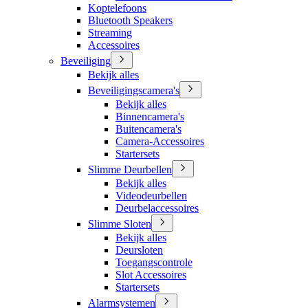
Koptelefoons
Bluetooth Speakers
Streaming
Accessoires
Beveiliging
Bekijk alles
Beveiligingscamera's
Bekijk alles
Binnencamera's
Buitencamera's
Camera-Accessoires
Startersets
Slimme Deurbellen
Bekijk alles
Videodeurbellen
Deurbelaccessoires
Slimme Sloten
Bekijk alles
Deursloten
Toegangscontrole
Slot Accessoires
Startersets
Alarmsystemen