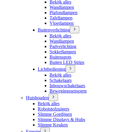
Bekijk alles
Wandlampen
Plafondlampen
Tafellampen
Vloerlampen
Buitenverlichting
Bekijk alles
Wandlampen
Padverlichting
Sokkellampen
Buitenspots
Buiten LED Strips
Lichtbediening
Bekijk alles
Schakelaars
Inbouwschakelaars
Bewegingssensoren
Huishouden
Bekijk alles
Robotstofzuigers
Slimme Gordijnen
Slimme Displays & Hubs
Slimme Keuken
Energie