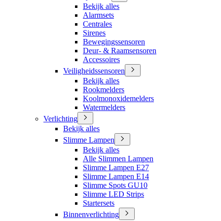
Bekijk alles
Alarmsets
Centrales
Sirenes
Bewegingssensoren
Deur- & Raamsensoren
Accessoires
Veiligheidssensoren
Bekijk alles
Rookmelders
Koolmonoxidemelders
Watermelders
Verlichting
Bekijk alles
Slimme Lampen
Bekijk alles
Alle Slimmen Lampen
Slimme Lampen E27
Slimme Lampen E14
Slimme Spots GU10
Slimme LED Strips
Startersets
Binnenverlichting