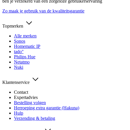
ben je verzekerd van een zorgeloze gebruikerservaring
Zo maak je gebruik van de kwaliteitsgarantie
Topmerken
Alle merken
Sonos
Homematic IP
tado°
Philips Hue
Netatmo
Nuki
Klantenservice
Contact
Expertadvies
Bestelling volgen
Herroeping extra garantie (Hakuna)
Hulp
Verzending & betaling