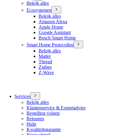
Bekijk alles
Ecosystemen
Bekijk alles
Amazon Alexa
Apple Home
Google Assistant
Bosch Smart Home
Smart Home Protocollen
Bekijk alles
Matter
Thread
Zigbee
Z-Wave
Services
Bekijk alles
Klantenservice & Expertadvies
Bestelling volgen
Retouren
Hulp
Kwaliteitsgarantie
Nieuwsbrief