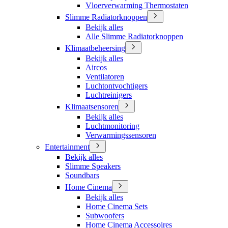
Vloerverwarming Thermostaten
Slimme Radiatorknoppen
Bekijk alles
Alle Slimme Radiatorknoppen
Klimaatbeheersing
Bekijk alles
Aircos
Ventilatoren
Luchtontvochtigers
Luchtreinigers
Klimaatsensoren
Bekijk alles
Luchtmonitoring
Verwarmingssensoren
Entertainment
Bekijk alles
Slimme Speakers
Soundbars
Home Cinema
Bekijk alles
Home Cinema Sets
Subwoofers
Home Cinema Accessoires