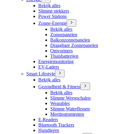
Bekijk alles
Slimme stekkers
Power Stations
Zonne-Energie
Bekijk alles
Zonnepanelen
Balkonzonnepanelen
Draagbare Zonnepanelen
Omvormers
Thuisbatterijen
Energiemonitoring
EV-Laders
Smart Lifestyle
Bekijk alles
Gezondheid & Fitness
Bekijk alles
Slimme Weegschalen
Wearables
Slimme Waterflessen
Meetinstrumenten
E-Readers
Bluetooth Trackers
Huisdieren