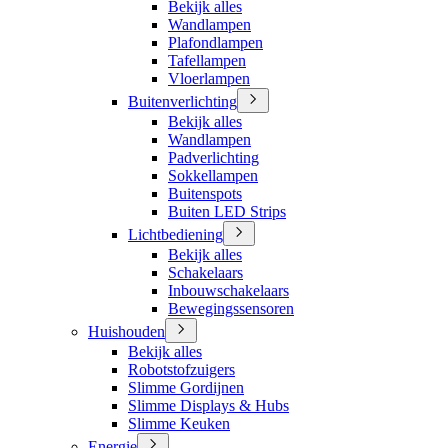
Bekijk alles
Wandlampen
Plafondlampen
Tafellampen
Vloerlampen
Buitenverlichting
Bekijk alles
Wandlampen
Padverlichting
Sokkellampen
Buitenspots
Buiten LED Strips
Lichtbediening
Bekijk alles
Schakelaars
Inbouwschakelaars
Bewegingssensoren
Huishouden
Bekijk alles
Robotstofzuigers
Slimme Gordijnen
Slimme Displays & Hubs
Slimme Keuken
Energie