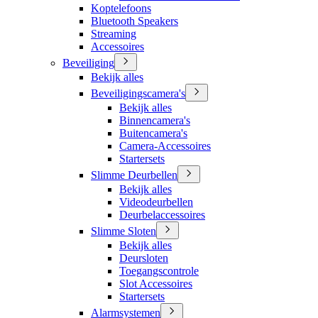
Koptelefoons
Bluetooth Speakers
Streaming
Accessoires
Beveiliging
Bekijk alles
Beveiligingscamera's
Bekijk alles
Binnencamera's
Buitencamera's
Camera-Accessoires
Startersets
Slimme Deurbellen
Bekijk alles
Videodeurbellen
Deurbelaccessoires
Slimme Sloten
Bekijk alles
Deursloten
Toegangscontrole
Slot Accessoires
Startersets
Alarmsystemen