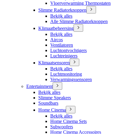
Vloerverwarming Thermostaten
Slimme Radiatorknoppen
Bekijk alles
Alle Slimme Radiatorknoppen
Klimaatbeheersing
Bekijk alles
Aircos
Ventilatoren
Luchtontvochtigers
Luchtreinigers
Klimaatsensoren
Bekijk alles
Luchtmonitoring
Verwarmingssensoren
Entertainment
Bekijk alles
Slimme Speakers
Soundbars
Home Cinema
Bekijk alles
Home Cinema Sets
Subwoofers
Home Cinema Accessoires