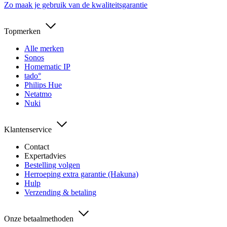
Zo maak je gebruik van de kwaliteitsgarantie
Topmerken
Alle merken
Sonos
Homematic IP
tado°
Philips Hue
Netatmo
Nuki
Klantenservice
Contact
Expertadvies
Bestelling volgen
Herroeping extra garantie (Hakuna)
Hulp
Verzending & betaling
Onze betaalmethoden