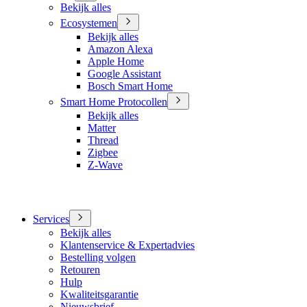
Bekijk alles
Ecosystemen
Bekijk alles
Amazon Alexa
Apple Home
Google Assistant
Bosch Smart Home
Smart Home Protocollen
Bekijk alles
Matter
Thread
Zigbee
Z-Wave
Services
Bekijk alles
Klantenservice & Expertadvies
Bestelling volgen
Retouren
Hulp
Kwaliteitsgarantie
Nieuwsbrief