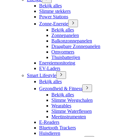
Bekijk alles
Slimme stekkers
Power Stations
Zonne-Energie
Bekijk alles
Zonnepanelen
Balkonzonnepanelen
Draagbare Zonnepanelen
Omvormers
Thuisbatterijen
Energiemonitoring
EV-Laders
Smart Lifestyle
Bekijk alles
Gezondheid & Fitness
Bekijk alles
Slimme Weegschalen
Wearables
Slimme Waterflessen
Meetinstrumenten
E-Readers
Bluetooth Trackers
Huisdieren