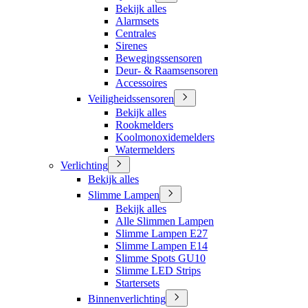
Bekijk alles
Alarmsets
Centrales
Sirenes
Bewegingssensoren
Deur- & Raamsensoren
Accessoires
Veiligheidssensoren
Bekijk alles
Rookmelders
Koolmonoxidemelders
Watermelders
Verlichting
Bekijk alles
Slimme Lampen
Bekijk alles
Alle Slimmen Lampen
Slimme Lampen E27
Slimme Lampen E14
Slimme Spots GU10
Slimme LED Strips
Startersets
Binnenverlichting