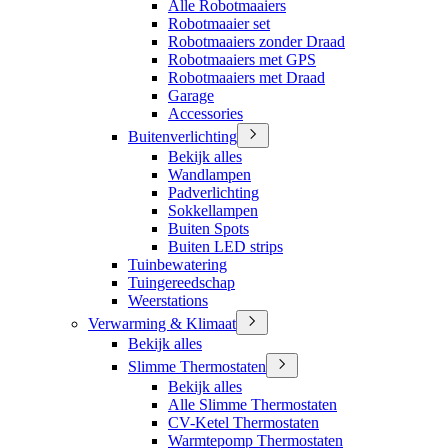
Alle Robotmaaiers
Robotmaaier set
Robotmaaiers zonder Draad
Robotmaaiers met GPS
Robotmaaiers met Draad
Garage
Accessories
Buitenverlichting
Bekijk alles
Wandlampen
Padverlichting
Sokkellampen
Buiten Spots
Buiten LED strips
Tuinbewatering
Tuingereedschap
Weerstations
Verwarming & Klimaat
Bekijk alles
Slimme Thermostaten
Bekijk alles
Alle Slimme Thermostaten
CV-Ketel Thermostaten
Warmtepomp Thermostaten