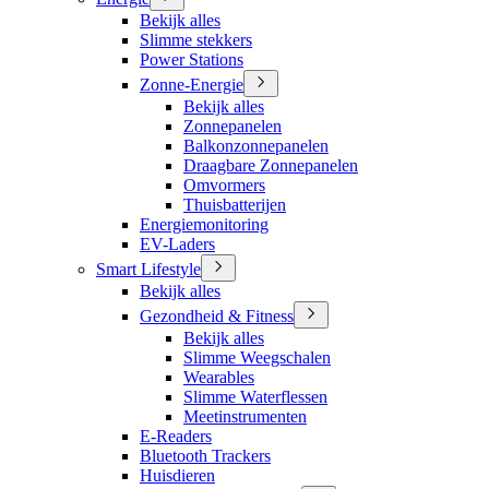
Bekijk alles
Slimme stekkers
Power Stations
Zonne-Energie
Bekijk alles
Zonnepanelen
Balkonzonnepanelen
Draagbare Zonnepanelen
Omvormers
Thuisbatterijen
Energiemonitoring
EV-Laders
Smart Lifestyle
Bekijk alles
Gezondheid & Fitness
Bekijk alles
Slimme Weegschalen
Wearables
Slimme Waterflessen
Meetinstrumenten
E-Readers
Bluetooth Trackers
Huisdieren