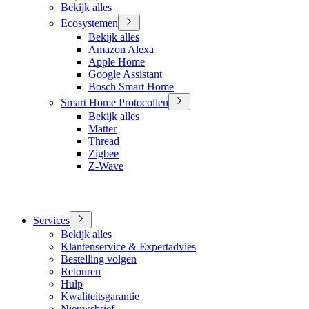
Bekijk alles
Ecosystemen
Bekijk alles
Amazon Alexa
Apple Home
Google Assistant
Bosch Smart Home
Smart Home Protocollen
Bekijk alles
Matter
Thread
Zigbee
Z-Wave
Services
Bekijk alles
Klantenservice & Expertadvies
Bestelling volgen
Retouren
Hulp
Kwaliteitsgarantie
Nieuwsbrief