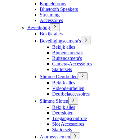
Koptelefoons
Bluetooth Speakers
Streaming
Accessoires
Beveiliging
Bekijk alles
Beveiligingscamera's
Bekijk alles
Binnencamera's
Buitencamera's
Camera-Accessoires
Startersets
Slimme Deurbellen
Bekijk alles
Videodeurbellen
Deurbelaccessoires
Slimme Sloten
Bekijk alles
Deursloten
Toegangscontrole
Slot Accessoires
Startersets
Alarmsystemen