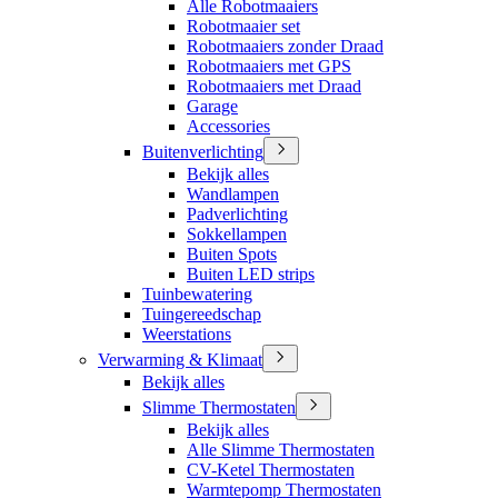
Alle Robotmaaiers
Robotmaaier set
Robotmaaiers zonder Draad
Robotmaaiers met GPS
Robotmaaiers met Draad
Garage
Accessories
Buitenverlichting
Bekijk alles
Wandlampen
Padverlichting
Sokkellampen
Buiten Spots
Buiten LED strips
Tuinbewatering
Tuingereedschap
Weerstations
Verwarming & Klimaat
Bekijk alles
Slimme Thermostaten
Bekijk alles
Alle Slimme Thermostaten
CV-Ketel Thermostaten
Warmtepomp Thermostaten