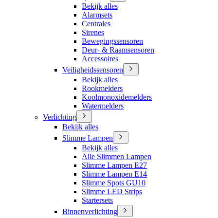
Bekijk alles
Alarmsets
Centrales
Sirenes
Bewegingssensoren
Deur- & Raamsensoren
Accessoires
Veiligheidssensoren
Bekijk alles
Rookmelders
Koolmonoxidemelders
Watermelders
Verlichting
Bekijk alles
Slimme Lampen
Bekijk alles
Alle Slimmen Lampen
Slimme Lampen E27
Slimme Lampen E14
Slimme Spots GU10
Slimme LED Strips
Startersets
Binnenverlichting