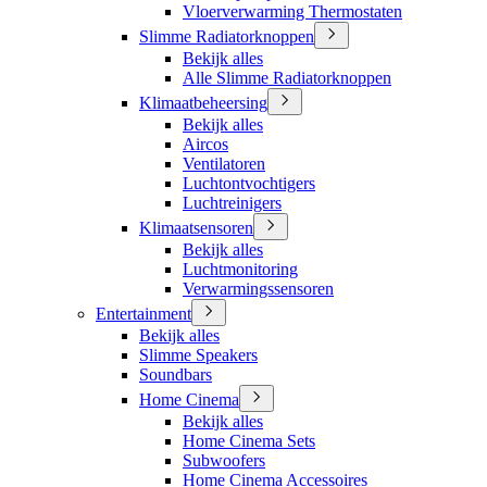
Vloerverwarming Thermostaten
Slimme Radiatorknoppen
Bekijk alles
Alle Slimme Radiatorknoppen
Klimaatbeheersing
Bekijk alles
Aircos
Ventilatoren
Luchtontvochtigers
Luchtreinigers
Klimaatsensoren
Bekijk alles
Luchtmonitoring
Verwarmingssensoren
Entertainment
Bekijk alles
Slimme Speakers
Soundbars
Home Cinema
Bekijk alles
Home Cinema Sets
Subwoofers
Home Cinema Accessoires