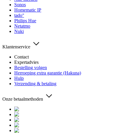
Sonos
Homematic IP
tado°
Philips Hue
Netatmo
Nuki
Klantenservice
Contact
Expertadvies
Bestelling volgen
Herroeping extra garantie (Hakuna)
Hulp
Verzending & betaling
Onze betaalmethoden