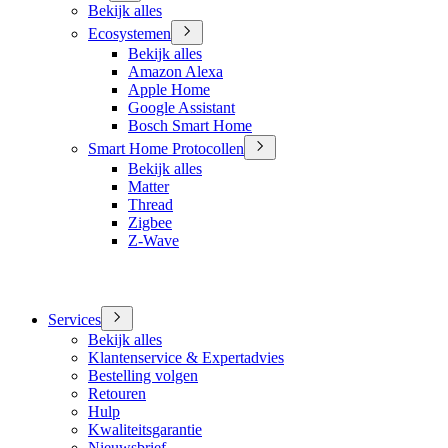
Bekijk alles
Ecosystemen
Bekijk alles
Amazon Alexa
Apple Home
Google Assistant
Bosch Smart Home
Smart Home Protocollen
Bekijk alles
Matter
Thread
Zigbee
Z-Wave
Services
Bekijk alles
Klantenservice & Expertadvies
Bestelling volgen
Retouren
Hulp
Kwaliteitsgarantie
Nieuwsbrief