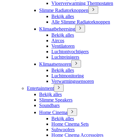
Vloerverwarming Thermostaten
Slimme Radiatorknoppen
Bekijk alles
Alle Slimme Radiatorknoppen
Klimaatbeheersing
Bekijk alles
Aircos
Ventilatoren
Luchtontvochtigers
Luchtreinigers
Klimaatsensoren
Bekijk alles
Luchtmonitoring
Verwarmingssensoren
Entertainment
Bekijk alles
Slimme Speakers
Soundbars
Home Cinema
Bekijk alles
Home Cinema Sets
Subwoofers
Home Cinema Accessoires