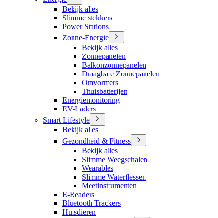
Bekijk alles
Slimme stekkers
Power Stations
Zonne-Energie
Bekijk alles
Zonnepanelen
Balkonzonnepanelen
Draagbare Zonnepanelen
Omvormers
Thuisbatterijen
Energiemonitoring
EV-Laders
Smart Lifestyle
Bekijk alles
Gezondheid & Fitness
Bekijk alles
Slimme Weegschalen
Wearables
Slimme Waterflessen
Meetinstrumenten
E-Readers
Bluetooth Trackers
Huisdieren