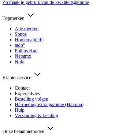
Zo maak je gebruik van de kwaliteitsgarantie
Topmerken
Alle merken
Sonos
Homematic IP
tado°
Philips Hue
Netatmo
Nuki
Klantenservice
Contact
Expertadvies
Bestelling volgen
Herroeping extra garantie (Hakuna)
Hulp
Verzending & betaling
Onze betaalmethoden