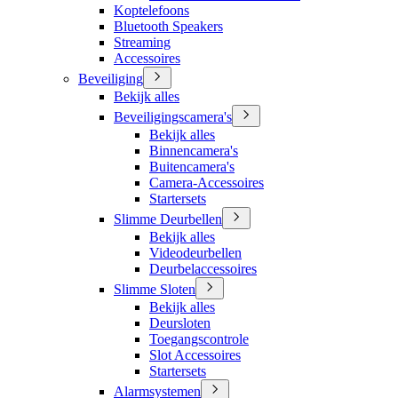
Koptelefoons
Bluetooth Speakers
Streaming
Accessoires
Beveiliging
Bekijk alles
Beveiligingscamera's
Bekijk alles
Binnencamera's
Buitencamera's
Camera-Accessoires
Startersets
Slimme Deurbellen
Bekijk alles
Videodeurbellen
Deurbelaccessoires
Slimme Sloten
Bekijk alles
Deursloten
Toegangscontrole
Slot Accessoires
Startersets
Alarmsystemen