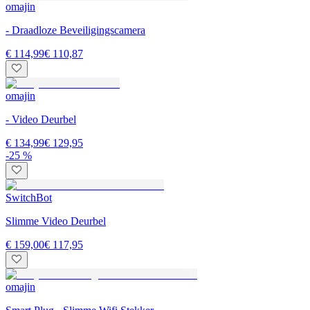
omajin
- Draadloze Beveiligingscamera
€ 114,99
€ 110,87
omajin
- Video Deurbel
€ 134,99
€ 129,95
-25 %
SwitchBot
Slimme Video Deurbel
€ 159,00
€ 117,95
omajin