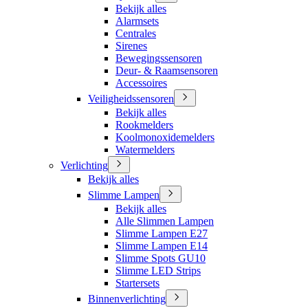
Bekijk alles
Alarmsets
Centrales
Sirenes
Bewegingssensoren
Deur- & Raamsensoren
Accessoires
Veiligheidssensoren
Bekijk alles
Rookmelders
Koolmonoxidemelders
Watermelders
Verlichting
Bekijk alles
Slimme Lampen
Bekijk alles
Alle Slimmen Lampen
Slimme Lampen E27
Slimme Lampen E14
Slimme Spots GU10
Slimme LED Strips
Startersets
Binnenverlichting