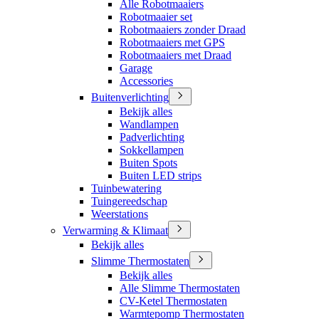
Alle Robotmaaiers
Robotmaaier set
Robotmaaiers zonder Draad
Robotmaaiers met GPS
Robotmaaiers met Draad
Garage
Accessories
Buitenverlichting
Bekijk alles
Wandlampen
Padverlichting
Sokkellampen
Buiten Spots
Buiten LED strips
Tuinbewatering
Tuingereedschap
Weerstations
Verwarming & Klimaat
Bekijk alles
Slimme Thermostaten
Bekijk alles
Alle Slimme Thermostaten
CV-Ketel Thermostaten
Warmtepomp Thermostaten