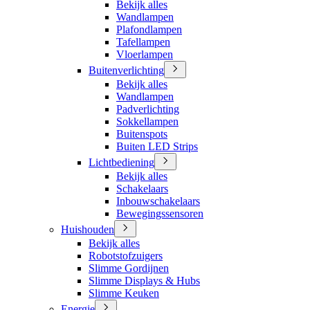
Bekijk alles
Wandlampen
Plafondlampen
Tafellampen
Vloerlampen
Buitenverlichting
Bekijk alles
Wandlampen
Padverlichting
Sokkellampen
Buitenspots
Buiten LED Strips
Lichtbediening
Bekijk alles
Schakelaars
Inbouwschakelaars
Bewegingssensoren
Huishouden
Bekijk alles
Robotstofzuigers
Slimme Gordijnen
Slimme Displays & Hubs
Slimme Keuken
Energie