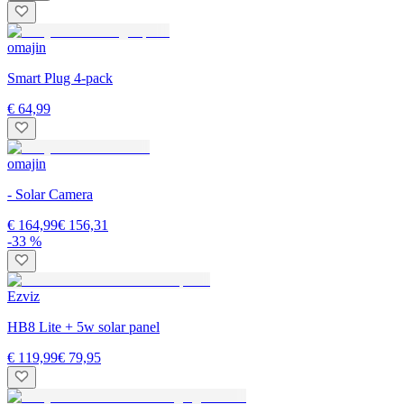
omajin
Smart Plug 4-pack
€ 64,99
omajin
- Solar Camera
€ 164,99
€ 156,31
-33 %
Ezviz
HB8 Lite + 5w solar panel
€ 119,99
€ 79,95