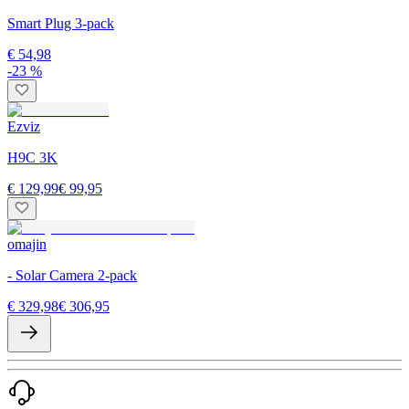
Smart Plug 3-pack
€ 54,98
-23 %
Ezviz
H9C 3K
€ 129,99
€ 99,95
omajin
- Solar Camera 2-pack
€ 329,98
€ 306,95