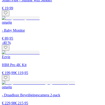
Smart Plug - Slimme Wifi Stekker
€ 19,99
omajin
- Baby Monitor
€ 89,95
-40 %
Ezviz
HB8 Pro 4K Kit
€ 199,99
€ 119,95
omajin
- Draadloze Beveiligingscamera 2-pack
€ 229,98
€ 215,95