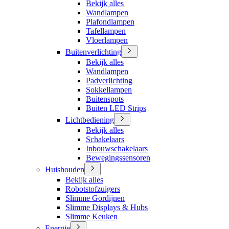
Bekijk alles
Wandlampen
Plafondlampen
Tafellampen
Vloerlampen
Buitenverlichting
Bekijk alles
Wandlampen
Padverlichting
Sokkellampen
Buitenspots
Buiten LED Strips
Lichtbediening
Bekijk alles
Schakelaars
Inbouwschakelaars
Bewegingssensoren
Huishouden
Bekijk alles
Robotstofzuigers
Slimme Gordijnen
Slimme Displays & Hubs
Slimme Keuken
Energie