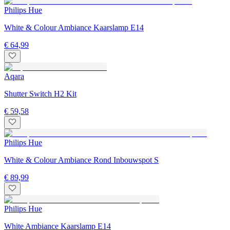
Philips Hue
White & Colour Ambiance Kaarslamp E14
€ 64,99
Aqara
Shutter Switch H2 Kit
€ 59,58
Philips Hue
White & Colour Ambiance Rond Inbouwspot S
€ 89,99
Philips Hue
White Ambiance Kaarslamp E14