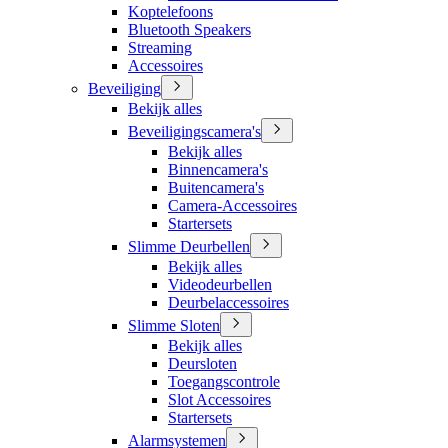
Koptelefoons
Bluetooth Speakers
Streaming
Accessoires
Beveiliging
Bekijk alles
Beveiligingscamera's
Bekijk alles
Binnencamera's
Buitencamera's
Camera-Accessoires
Startersets
Slimme Deurbellen
Bekijk alles
Videodeurbellen
Deurbelaccessoires
Slimme Sloten
Bekijk alles
Deursloten
Toegangscontrole
Slot Accessoires
Startersets
Alarmsystemen