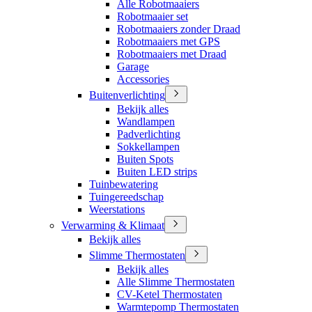
Alle Robotmaaiers
Robotmaaier set
Robotmaaiers zonder Draad
Robotmaaiers met GPS
Robotmaaiers met Draad
Garage
Accessories
Buitenverlichting
Bekijk alles
Wandlampen
Padverlichting
Sokkellampen
Buiten Spots
Buiten LED strips
Tuinbewatering
Tuingereedschap
Weerstations
Verwarming & Klimaat
Bekijk alles
Slimme Thermostaten
Bekijk alles
Alle Slimme Thermostaten
CV-Ketel Thermostaten
Warmtepomp Thermostaten