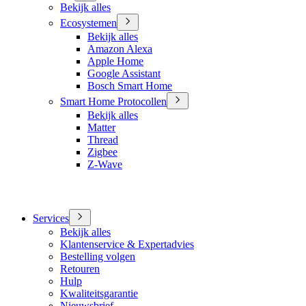
Bekijk alles
Ecosystemen
Bekijk alles
Amazon Alexa
Apple Home
Google Assistant
Bosch Smart Home
Smart Home Protocollen
Bekijk alles
Matter
Thread
Zigbee
Z-Wave
Services
Bekijk alles
Klantenservice & Expertadvies
Bestelling volgen
Retouren
Hulp
Kwaliteitsgarantie
Nieuwsbrief