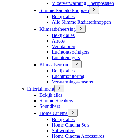
Vloerverwarming Thermostaten
Slimme Radiatorknoppen
Bekijk alles
Alle Slimme Radiatorknoppen
Klimaatbeheersing
Bekijk alles
Aircos
Ventilatoren
Luchtontvochtigers
Luchtreinigers
Klimaatsensoren
Bekijk alles
Luchtmonitoring
Verwarmingssensoren
Entertainment
Bekijk alles
Slimme Speakers
Soundbars
Home Cinema
Bekijk alles
Home Cinema Sets
Subwoofers
Home Cinema Accessoires