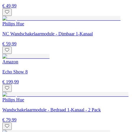
€ 49,99
Philips Hue
NC Wandschakelaarmodule - Dimbaar 1-Kanaal
€ 59,99
Amazon
Echo Show 8
€ 199,99
Philips Hue
Wandschakelaarmodule - Bedraad 1-Kanaal - 2 Pack
€ 79,99