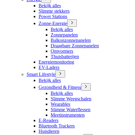
Bekijk alles
Slimme stekkers
Power Stations
Zonne-Energie
Bekijk alles
Zonnepanelen
Balkonzonnepanelen
Draagbare Zonnepanelen
Omvormers
Thuisbatterijen
Energiemonitoring
EV-Laders
Smart Lifestyle
Bekijk alles
Gezondheid & Fitness
Bekijk alles
Slimme Weegschalen
Wearables
Slimme Waterflessen
Meetinstrumenten
E-Readers
Bluetooth Trackers
Huisdieren