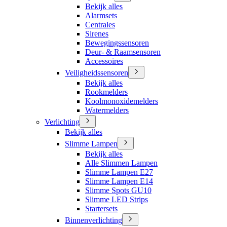
Bekijk alles
Alarmsets
Centrales
Sirenes
Bewegingssensoren
Deur- & Raamsensoren
Accessoires
Veiligheidssensoren
Bekijk alles
Rookmelders
Koolmonoxidemelders
Watermelders
Verlichting
Bekijk alles
Slimme Lampen
Bekijk alles
Alle Slimmen Lampen
Slimme Lampen E27
Slimme Lampen E14
Slimme Spots GU10
Slimme LED Strips
Startersets
Binnenverlichting