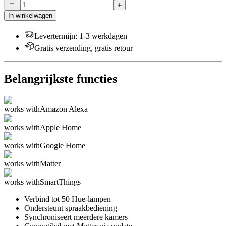
In winkelwagen
Levertermijn
:
1-3 werkdagen
Gratis verzending, gratis retour
Belangrijkste functies
works with
Amazon Alexa
works with
Apple Home
works with
Google Home
works with
Matter
works with
SmartThings
Verbind tot 50 Hue-lampen
Ondersteunt spraakbediening
Synchroniseert meerdere kamers