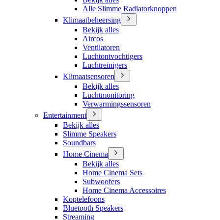
Alle Slimme Radiatorknoppen
Klimaatbeheersing
Bekijk alles
Aircos
Ventilatoren
Luchtontvochtigers
Luchtreinigers
Klimaatsensoren
Bekijk alles
Luchtmonitoring
Verwarmingssensoren
Entertainment
Bekijk alles
Slimme Speakers
Soundbars
Home Cinema
Bekijk alles
Home Cinema Sets
Subwoofers
Home Cinema Accessoires
Koptelefoons
Bluetooth Speakers
Streaming