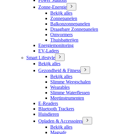
Power Stations
Zonne-Energie
Bekijk alles
Zonnepanelen
Balkonzonnepanelen
Draagbare Zonnepanelen
Omvormers
Thuisbatterijen
Energiemonitoring
EV-Laders
Smart Lifestyle
Bekijk alles
Gezondheid & Fitness
Bekijk alles
Slimme Weegschalen
Wearables
Slimme Waterflessen
Meetinstrumenten
E-Readers
Bluetooth Trackers
Huisdieren
Opladen & Accessoires
Bekijk alles
Magsafe