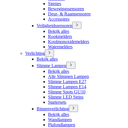
Sirenes
Bewegingssensoren
Deur- & Raamsensoren
Accessoires
Veiligheidssensoren
Bekijk alles
Rookmelders
Koolmonoxidemelders
Watermelders
Verlichting
Bekijk alles
Slimme Lampen
Bekijk alles
Alle Slimmen Lampen
Slimme Lampen E27
Slimme Lampen E14
Slimme Spots GU10
Slimme LED Strips
Startersets
Binnenverlichting
Bekijk alles
Wandlampen
Plafondlampen