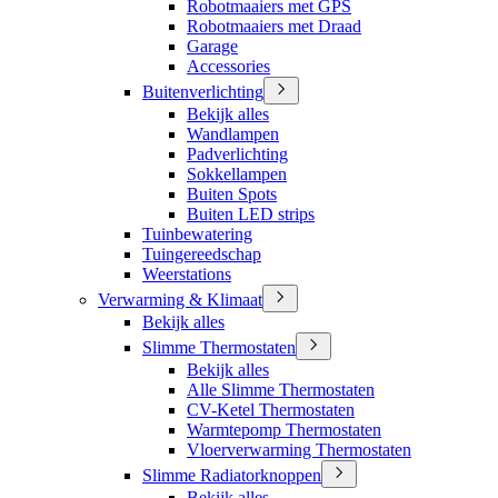
Robotmaaiers met GPS
Robotmaaiers met Draad
Garage
Accessories
Buitenverlichting
Bekijk alles
Wandlampen
Padverlichting
Sokkellampen
Buiten Spots
Buiten LED strips
Tuinbewatering
Tuingereedschap
Weerstations
Verwarming & Klimaat
Bekijk alles
Slimme Thermostaten
Bekijk alles
Alle Slimme Thermostaten
CV-Ketel Thermostaten
Warmtepomp Thermostaten
Vloerverwarming Thermostaten
Slimme Radiatorknoppen
Bekijk alles