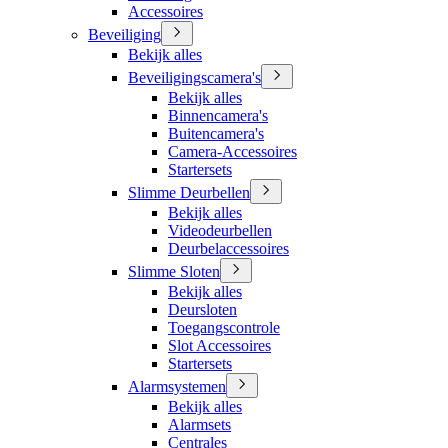
Accessoires
Beveiliging
Bekijk alles
Beveiligingscamera's
Bekijk alles
Binnencamera's
Buitencamera's
Camera-Accessoires
Startersets
Slimme Deurbellen
Bekijk alles
Videodeurbellen
Deurbelaccessoires
Slimme Sloten
Bekijk alles
Deursloten
Toegangscontrole
Slot Accessoires
Startersets
Alarmsystemen
Bekijk alles
Alarmsets
Centrales