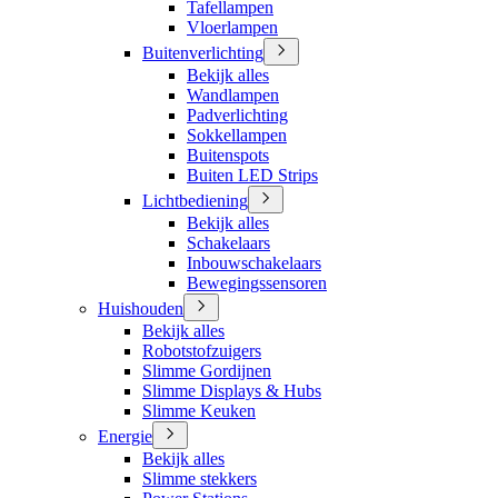
Tafellampen
Vloerlampen
Buitenverlichting
Bekijk alles
Wandlampen
Padverlichting
Sokkellampen
Buitenspots
Buiten LED Strips
Lichtbediening
Bekijk alles
Schakelaars
Inbouwschakelaars
Bewegingssensoren
Huishouden
Bekijk alles
Robotstofzuigers
Slimme Gordijnen
Slimme Displays & Hubs
Slimme Keuken
Energie
Bekijk alles
Slimme stekkers