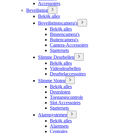
Accessoires
Beveiliging
Bekijk alles
Beveiligingscamera's
Bekijk alles
Binnencamera's
Buitencamera's
Camera-Accessoires
Startersets
Slimme Deurbellen
Bekijk alles
Videodeurbellen
Deurbelaccessoires
Slimme Sloten
Bekijk alles
Deursloten
Toegangscontrole
Slot Accessoires
Startersets
Alarmsystemen
Bekijk alles
Alarmsets
Centrales