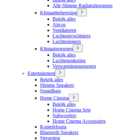
Alle Slimme Radiatorknoppen
Klimaatbeheersing
Bekijk alles
Aircos
Ventilatoren
Luchtontvochtigers
Luchtreinigers
Klimaatsensoren
Bekijk alles
Luchtmonitoring
Verwarmingssensoren
Entertainment
Bekijk alles
Slimme Speakers
Soundbars
Home Cinema
Bekijk alles
Home Cinema Sets
Subwoofers
Home Cinema Accessoires
Koptelefoons
Bluetooth Speakers
Streaming