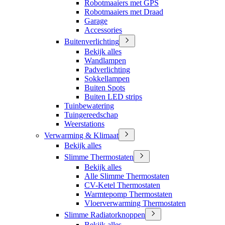
Robotmaaiers met GPS
Robotmaaiers met Draad
Garage
Accessories
Buitenverlichting
Bekijk alles
Wandlampen
Padverlichting
Sokkellampen
Buiten Spots
Buiten LED strips
Tuinbewatering
Tuingereedschap
Weerstations
Verwarming & Klimaat
Bekijk alles
Slimme Thermostaten
Bekijk alles
Alle Slimme Thermostaten
CV-Ketel Thermostaten
Warmtepomp Thermostaten
Vloerverwarming Thermostaten
Slimme Radiatorknoppen
Bekijk alles