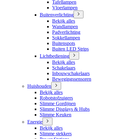
Tafellampen
Vloerlampen
Buitenverlichting
Bekijk alles
Wandlampen
Padverlichting
Sokkellampen
Buitenspots
Buiten LED Strips
Lichtbediening
Bekijk alles
Schakelaars
Inbouwschakelaars
Bewegingssensoren
Huishouden
Bekijk alles
Robotstofzuigers
Slimme Gordijnen
Slimme Displays & Hubs
Slimme Keuken
Energie
Bekijk alles
Slimme stekkers