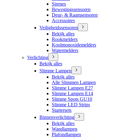
Sirenes
Bewegingssensoren
Deur- & Raamsensoren
Accessoires
Veiligheidssensoren
Bekijk alles
Rookmelders
Koolmonoxidemelders
Watermelders
Verlichting
Bekijk alles
Slimme Lampen
Bekijk alles
Alle Slimmen Lampen
Slimme Lampen E27
Slimme Lampen E14
Slimme Spots GU10
Slimme LED Strips
Startersets
Binnenverlichting
Bekijk alles
Wandlampen
Plafondlampen