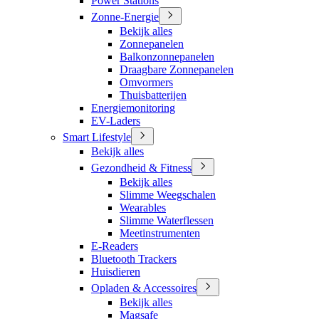
Power Stations
Zonne-Energie
Bekijk alles
Zonnepanelen
Balkonzonnepanelen
Draagbare Zonnepanelen
Omvormers
Thuisbatterijen
Energiemonitoring
EV-Laders
Smart Lifestyle
Bekijk alles
Gezondheid & Fitness
Bekijk alles
Slimme Weegschalen
Wearables
Slimme Waterflessen
Meetinstrumenten
E-Readers
Bluetooth Trackers
Huisdieren
Opladen & Accessoires
Bekijk alles
Magsafe