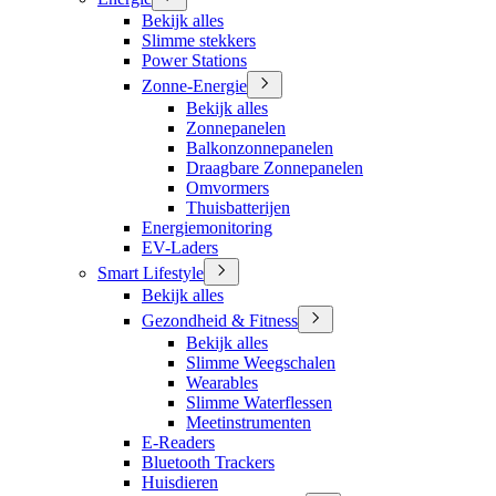
Bekijk alles
Slimme stekkers
Power Stations
Zonne-Energie
Bekijk alles
Zonnepanelen
Balkonzonnepanelen
Draagbare Zonnepanelen
Omvormers
Thuisbatterijen
Energiemonitoring
EV-Laders
Smart Lifestyle
Bekijk alles
Gezondheid & Fitness
Bekijk alles
Slimme Weegschalen
Wearables
Slimme Waterflessen
Meetinstrumenten
E-Readers
Bluetooth Trackers
Huisdieren