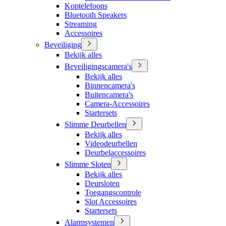
Koptelefoons
Bluetooth Speakers
Streaming
Accessoires
Beveiliging
Bekijk alles
Beveiligingscamera's
Bekijk alles
Binnencamera's
Buitencamera's
Camera-Accessoires
Startersets
Slimme Deurbellen
Bekijk alles
Videodeurbellen
Deurbelaccessoires
Slimme Sloten
Bekijk alles
Deursloten
Toegangscontrole
Slot Accessoires
Startersets
Alarmsystemen