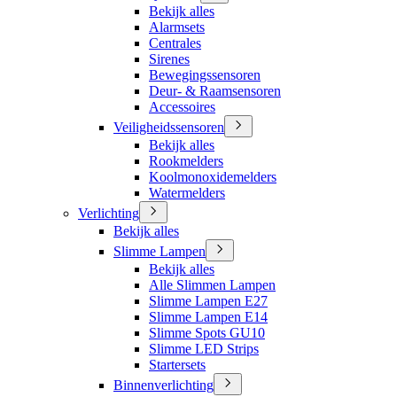
Bekijk alles
Alarmsets
Centrales
Sirenes
Bewegingssensoren
Deur- & Raamsensoren
Accessoires
Veiligheidssensoren
Bekijk alles
Rookmelders
Koolmonoxidemelders
Watermelders
Verlichting
Bekijk alles
Slimme Lampen
Bekijk alles
Alle Slimmen Lampen
Slimme Lampen E27
Slimme Lampen E14
Slimme Spots GU10
Slimme LED Strips
Startersets
Binnenverlichting