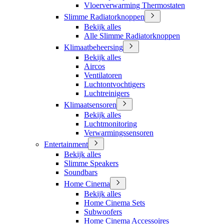
Vloerverwarming Thermostaten
Slimme Radiatorknoppen
Bekijk alles
Alle Slimme Radiatorknoppen
Klimaatbeheersing
Bekijk alles
Aircos
Ventilatoren
Luchtontvochtigers
Luchtreinigers
Klimaatsensoren
Bekijk alles
Luchtmonitoring
Verwarmingssensoren
Entertainment
Bekijk alles
Slimme Speakers
Soundbars
Home Cinema
Bekijk alles
Home Cinema Sets
Subwoofers
Home Cinema Accessoires