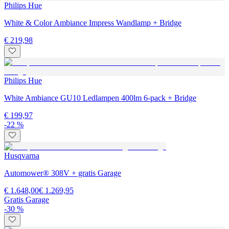
Philips Hue
White & Color Ambiance Impress Wandlamp + Bridge
€ 219,98
Philips Hue
White Ambiance GU10 Ledlampen 400lm 6-pack + Bridge
€ 199,97
-22 %
Husqvarna
Automower® 308V + gratis Garage
€ 1.648,00
€ 1.269,95
Gratis Garage
-30 %