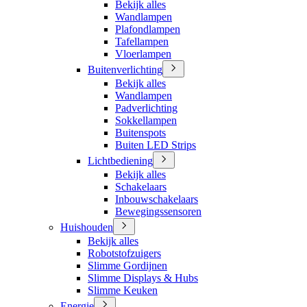
Bekijk alles
Wandlampen
Plafondlampen
Tafellampen
Vloerlampen
Buitenverlichting
Bekijk alles
Wandlampen
Padverlichting
Sokkellampen
Buitenspots
Buiten LED Strips
Lichtbediening
Bekijk alles
Schakelaars
Inbouwschakelaars
Bewegingssensoren
Huishouden
Bekijk alles
Robotstofzuigers
Slimme Gordijnen
Slimme Displays & Hubs
Slimme Keuken
Energie