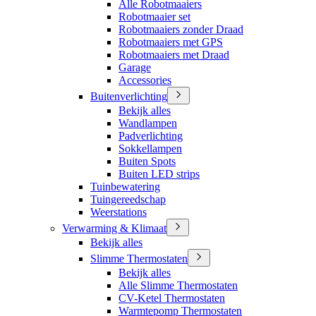
Alle Robotmaaiers
Robotmaaier set
Robotmaaiers zonder Draad
Robotmaaiers met GPS
Robotmaaiers met Draad
Garage
Accessories
Buitenverlichting
Bekijk alles
Wandlampen
Padverlichting
Sokkellampen
Buiten Spots
Buiten LED strips
Tuinbewatering
Tuingereedschap
Weerstations
Verwarming & Klimaat
Bekijk alles
Slimme Thermostaten
Bekijk alles
Alle Slimme Thermostaten
CV-Ketel Thermostaten
Warmtepomp Thermostaten