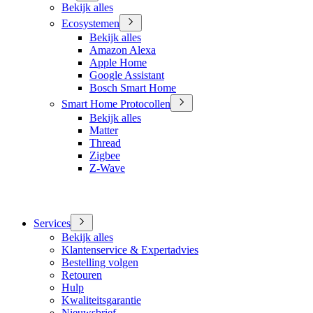
Bekijk alles
Ecosystemen
Bekijk alles
Amazon Alexa
Apple Home
Google Assistant
Bosch Smart Home
Smart Home Protocollen
Bekijk alles
Matter
Thread
Zigbee
Z-Wave
Services
Bekijk alles
Klantenservice & Expertadvies
Bestelling volgen
Retouren
Hulp
Kwaliteitsgarantie
Nieuwsbrief