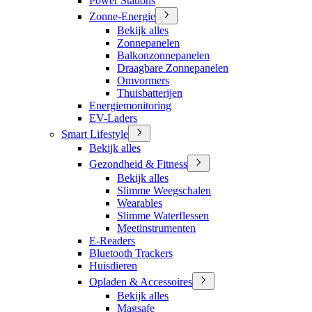
Power Stations
Zonne-Energie
Bekijk alles
Zonnepanelen
Balkonzonnepanelen
Draagbare Zonnepanelen
Omvormers
Thuisbatterijen
Energiemonitoring
EV-Laders
Smart Lifestyle
Bekijk alles
Gezondheid & Fitness
Bekijk alles
Slimme Weegschalen
Wearables
Slimme Waterflessen
Meetinstrumenten
E-Readers
Bluetooth Trackers
Huisdieren
Opladen & Accessoires
Bekijk alles
Magsafe