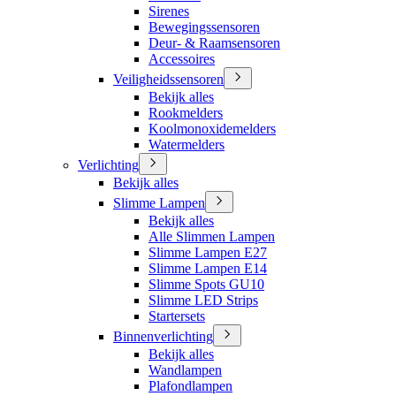
Sirenes
Bewegingssensoren
Deur- & Raamsensoren
Accessoires
Veiligheidssensoren
Bekijk alles
Rookmelders
Koolmonoxidemelders
Watermelders
Verlichting
Bekijk alles
Slimme Lampen
Bekijk alles
Alle Slimmen Lampen
Slimme Lampen E27
Slimme Lampen E14
Slimme Spots GU10
Slimme LED Strips
Startersets
Binnenverlichting
Bekijk alles
Wandlampen
Plafondlampen