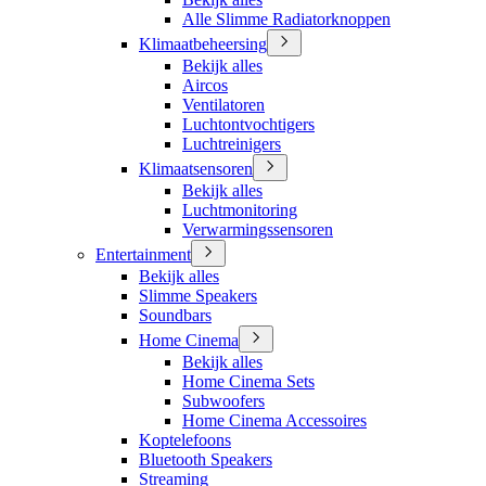
Alle Slimme Radiatorknoppen
Klimaatbeheersing
Bekijk alles
Aircos
Ventilatoren
Luchtontvochtigers
Luchtreinigers
Klimaatsensoren
Bekijk alles
Luchtmonitoring
Verwarmingssensoren
Entertainment
Bekijk alles
Slimme Speakers
Soundbars
Home Cinema
Bekijk alles
Home Cinema Sets
Subwoofers
Home Cinema Accessoires
Koptelefoons
Bluetooth Speakers
Streaming