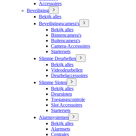
Accessoires
Beveiliging
Bekijk alles
Beveiligingscamera's
Bekijk alles
Binnencamera's
Buitencamera's
Camera-Accessoires
Startersets
Slimme Deurbellen
Bekijk alles
Videodeurbellen
Deurbelaccessoires
Slimme Sloten
Bekijk alles
Deursloten
Toegangscontrole
Slot Accessoires
Startersets
Alarmsystemen
Bekijk alles
Alarmsets
Centrales