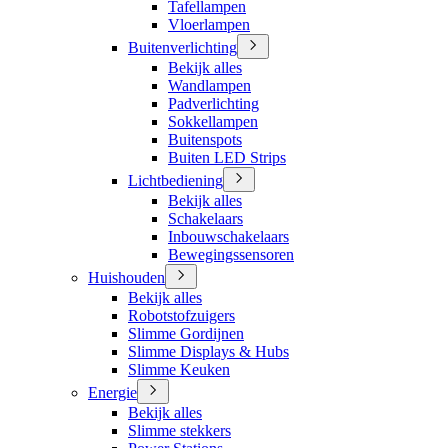
Tafellampen
Vloerlampen
Buitenverlichting
Bekijk alles
Wandlampen
Padverlichting
Sokkellampen
Buitenspots
Buiten LED Strips
Lichtbediening
Bekijk alles
Schakelaars
Inbouwschakelaars
Bewegingssensoren
Huishouden
Bekijk alles
Robotstofzuigers
Slimme Gordijnen
Slimme Displays & Hubs
Slimme Keuken
Energie
Bekijk alles
Slimme stekkers