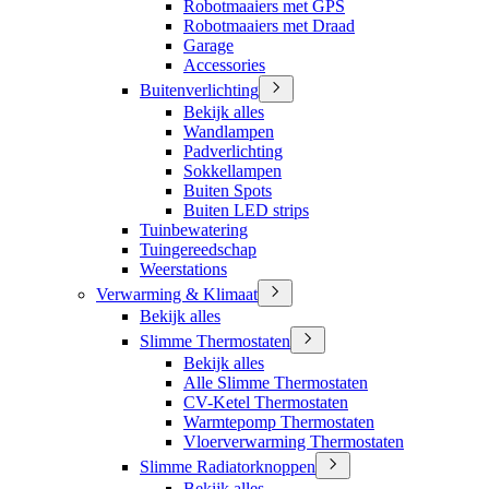
Robotmaaiers met GPS
Robotmaaiers met Draad
Garage
Accessories
Buitenverlichting
Bekijk alles
Wandlampen
Padverlichting
Sokkellampen
Buiten Spots
Buiten LED strips
Tuinbewatering
Tuingereedschap
Weerstations
Verwarming & Klimaat
Bekijk alles
Slimme Thermostaten
Bekijk alles
Alle Slimme Thermostaten
CV-Ketel Thermostaten
Warmtepomp Thermostaten
Vloerverwarming Thermostaten
Slimme Radiatorknoppen
Bekijk alles