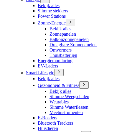
Bekijk alles
Slimme stekkers
Power Stations
Zonne-Energie
Bekijk alles
Zonnepanelen
Balkonzonnepanelen
Draagbare Zonnepanelen
Omvormers
Thuisbatterijen
Energiemonitoring
EV-Laders
Smart Lifestyle
Bekijk alles
Gezondheid & Fitness
Bekijk alles
Slimme Weegschalen
Wearables
Slimme Waterflessen
Meetinstrumenten
E-Readers
Bluetooth Trackers
Huisdieren