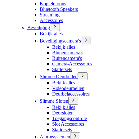
Koptelefoons
Bluetooth Speakers
Streaming
Accessoires
Beveiliging
Bekijk alles
Beveiligingscamera's
Bekijk alles
Binnencamera's
Buitencamera's
Camera-Accessoires
Startersets
Slimme Deurbellen
Bekijk alles
Videodeurbellen
Deurbelaccessoires
Slimme Sloten
Bekijk alles
Deursloten
Toegangscontrole
Slot Accessoires
Startersets
Alarmsystemen