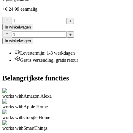
+
€ 24,99
eenmalig
In winkelwagen
In winkelwagen
Levertermijn
:
1-3 werkdagen
Gratis verzending, gratis retour
Belangrijkste functies
works with
Amazon Alexa
works with
Apple Home
works with
Google Home
works with
SmartThings