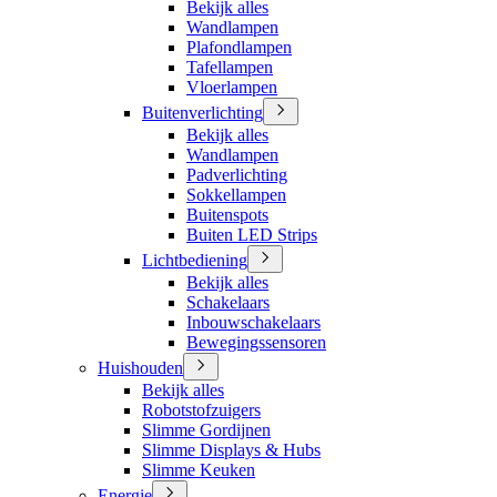
Bekijk alles
Wandlampen
Plafondlampen
Tafellampen
Vloerlampen
Buitenverlichting
Bekijk alles
Wandlampen
Padverlichting
Sokkellampen
Buitenspots
Buiten LED Strips
Lichtbediening
Bekijk alles
Schakelaars
Inbouwschakelaars
Bewegingssensoren
Huishouden
Bekijk alles
Robotstofzuigers
Slimme Gordijnen
Slimme Displays & Hubs
Slimme Keuken
Energie