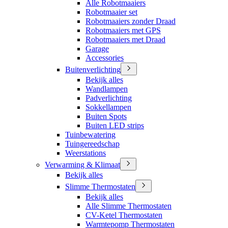
Alle Robotmaaiers
Robotmaaier set
Robotmaaiers zonder Draad
Robotmaaiers met GPS
Robotmaaiers met Draad
Garage
Accessories
Buitenverlichting
Bekijk alles
Wandlampen
Padverlichting
Sokkellampen
Buiten Spots
Buiten LED strips
Tuinbewatering
Tuingereedschap
Weerstations
Verwarming & Klimaat
Bekijk alles
Slimme Thermostaten
Bekijk alles
Alle Slimme Thermostaten
CV-Ketel Thermostaten
Warmtepomp Thermostaten