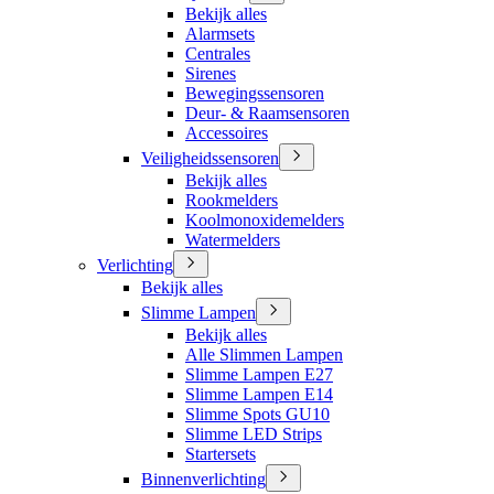
Bekijk alles
Alarmsets
Centrales
Sirenes
Bewegingssensoren
Deur- & Raamsensoren
Accessoires
Veiligheidssensoren
Bekijk alles
Rookmelders
Koolmonoxidemelders
Watermelders
Verlichting
Bekijk alles
Slimme Lampen
Bekijk alles
Alle Slimmen Lampen
Slimme Lampen E27
Slimme Lampen E14
Slimme Spots GU10
Slimme LED Strips
Startersets
Binnenverlichting