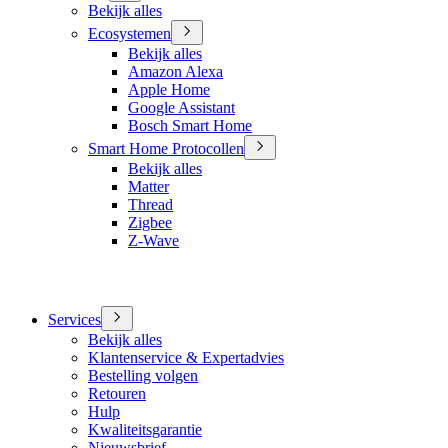
Bekijk alles
Ecosystemen
Bekijk alles
Amazon Alexa
Apple Home
Google Assistant
Bosch Smart Home
Smart Home Protocollen
Bekijk alles
Matter
Thread
Zigbee
Z-Wave
Services
Bekijk alles
Klantenservice & Expertadvies
Bestelling volgen
Retouren
Hulp
Kwaliteitsgarantie
Nieuwsbrief