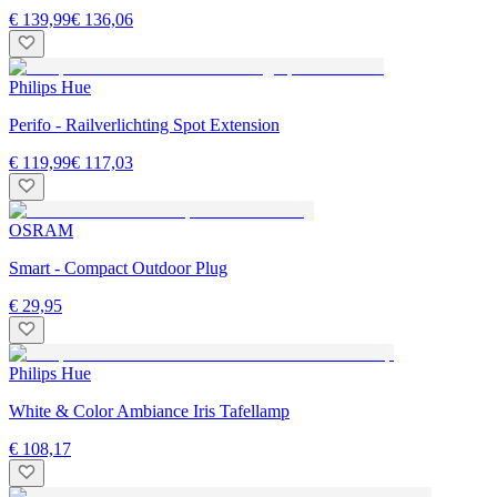
€ 139,99
€ 136,06
Philips Hue
Perifo - Railverlichting Spot Extension
€ 119,99
€ 117,03
OSRAM
Smart - Compact Outdoor Plug
€ 29,95
Philips Hue
White & Color Ambiance Iris Tafellamp
€ 108,17