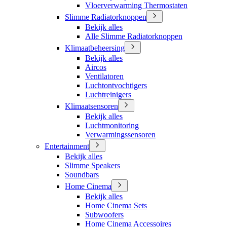
Vloerverwarming Thermostaten
Slimme Radiatorknoppen
Bekijk alles
Alle Slimme Radiatorknoppen
Klimaatbeheersing
Bekijk alles
Aircos
Ventilatoren
Luchtontvochtigers
Luchtreinigers
Klimaatsensoren
Bekijk alles
Luchtmonitoring
Verwarmingssensoren
Entertainment
Bekijk alles
Slimme Speakers
Soundbars
Home Cinema
Bekijk alles
Home Cinema Sets
Subwoofers
Home Cinema Accessoires