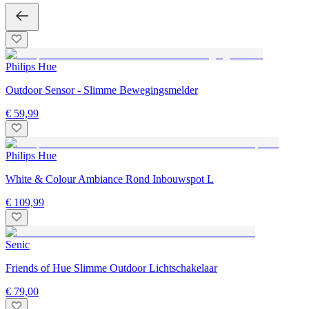
Philips Hue
Outdoor Sensor - Slimme Bewegingsmelder
€ 59,99
Philips Hue
White & Colour Ambiance Rond Inbouwspot L
€ 109,99
Senic
Friends of Hue Slimme Outdoor Lichtschakelaar
€ 79,00