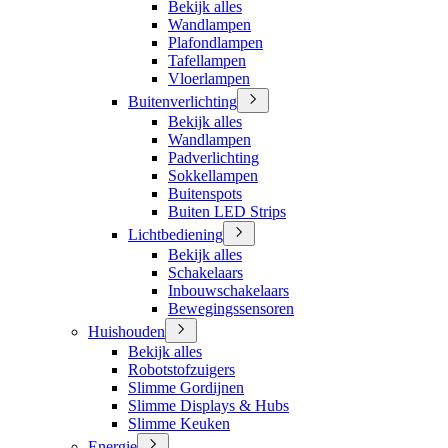
Bekijk alles
Wandlampen
Plafondlampen
Tafellampen
Vloerlampen
Buitenverlichting
Bekijk alles
Wandlampen
Padverlichting
Sokkellampen
Buitenspots
Buiten LED Strips
Lichtbediening
Bekijk alles
Schakelaars
Inbouwschakelaars
Bewegingssensoren
Huishouden
Bekijk alles
Robotstofzuigers
Slimme Gordijnen
Slimme Displays & Hubs
Slimme Keuken
Energie