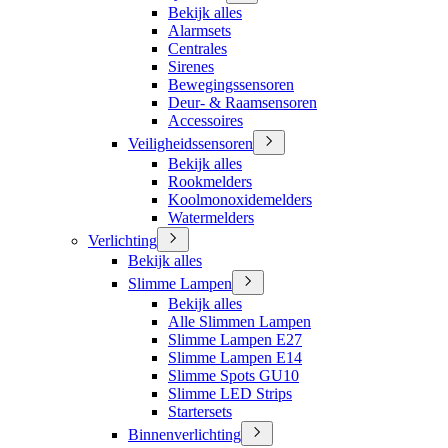
Bekijk alles
Alarmsets
Centrales
Sirenes
Bewegingssensoren
Deur- & Raamsensoren
Accessoires
Veiligheidssensoren
Bekijk alles
Rookmelders
Koolmonoxidemelders
Watermelders
Verlichting
Bekijk alles
Slimme Lampen
Bekijk alles
Alle Slimmen Lampen
Slimme Lampen E27
Slimme Lampen E14
Slimme Spots GU10
Slimme LED Strips
Startersets
Binnenverlichting