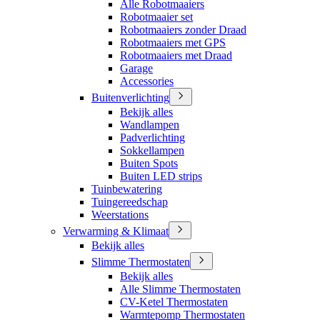
Alle Robotmaaiers
Robotmaaier set
Robotmaaiers zonder Draad
Robotmaaiers met GPS
Robotmaaiers met Draad
Garage
Accessories
Buitenverlichting
Bekijk alles
Wandlampen
Padverlichting
Sokkellampen
Buiten Spots
Buiten LED strips
Tuinbewatering
Tuingereedschap
Weerstations
Verwarming & Klimaat
Bekijk alles
Slimme Thermostaten
Bekijk alles
Alle Slimme Thermostaten
CV-Ketel Thermostaten
Warmtepomp Thermostaten