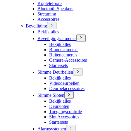
Koptelefoons
Bluetooth Speakers
Streaming
Accessoires
Beveiliging
Bekijk alles
Beveiligingscamera's
Bekijk alles
Binnencamera's
Buitencamera's
Camera-Accessoires
Startersets
Slimme Deurbellen
Bekijk alles
Videodeurbellen
Deurbelaccessoires
Slimme Sloten
Bekijk alles
Deursloten
Toegangscontrole
Slot Accessoires
Startersets
Alarmsystemen