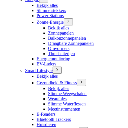
Bekijk alles
Slimme stekkers
Power Stations
Zonne-Energie
Bekijk alles
Zonnepanelen
Balkonzonnepanelen
Draagbare Zonnepanelen
Omvormers
Thuisbatterijen
Energiemonitoring
EV-Laders
Smart Lifestyle
Bekijk alles
Gezondheid & Fitness
Bekijk alles
Slimme Weegschalen
Wearables
Slimme Waterflessen
Meetinstrumenten
E-Readers
Bluetooth Trackers
Huisdieren