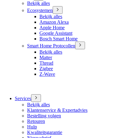
Bekijk alles
Ecosystemen
Bekijk alles
Amazon Alexa
Apple Home
Google Assistant
Bosch Smart Home
Smart Home Protocollen
Bekijk alles
Matter
Thread
Zigbee
Z-Wave
Services
Bekijk alles
Klantenservice & Expertadvies
Bestelling volgen
Retouren
Hulp
Kwaliteitsgarantie
Nieuwsbrief