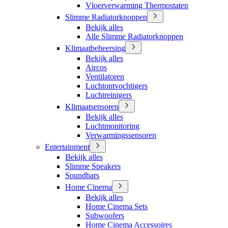
Vloerverwarming Thermostaten
Slimme Radiatorknoppen
Bekijk alles
Alle Slimme Radiatorknoppen
Klimaatbeheersing
Bekijk alles
Aircos
Ventilatoren
Luchtontvochtigers
Luchtreinigers
Klimaatsensoren
Bekijk alles
Luchtmonitoring
Verwarmingssensoren
Entertainment
Bekijk alles
Slimme Speakers
Soundbars
Home Cinema
Bekijk alles
Home Cinema Sets
Subwoofers
Home Cinema Accessoires