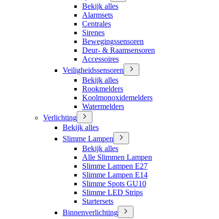
Bekijk alles
Alarmsets
Centrales
Sirenes
Bewegingssensoren
Deur- & Raamsensoren
Accessoires
Veiligheidssensoren
Bekijk alles
Rookmelders
Koolmonoxidemelders
Watermelders
Verlichting
Bekijk alles
Slimme Lampen
Bekijk alles
Alle Slimmen Lampen
Slimme Lampen E27
Slimme Lampen E14
Slimme Spots GU10
Slimme LED Strips
Startersets
Binnenverlichting