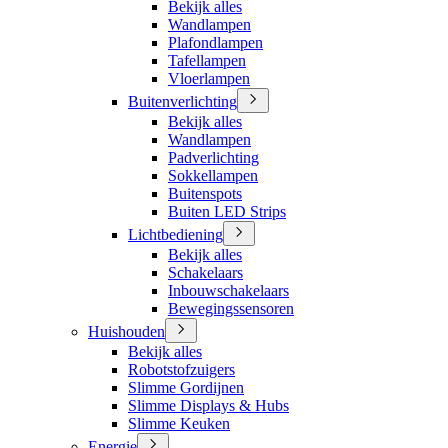
Bekijk alles
Wandlampen
Plafondlampen
Tafellampen
Vloerlampen
Buitenverlichting
Bekijk alles
Wandlampen
Padverlichting
Sokkellampen
Buitenspots
Buiten LED Strips
Lichtbediening
Bekijk alles
Schakelaars
Inbouwschakelaars
Bewegingssensoren
Huishouden
Bekijk alles
Robotstofzuigers
Slimme Gordijnen
Slimme Displays & Hubs
Slimme Keuken
Energie