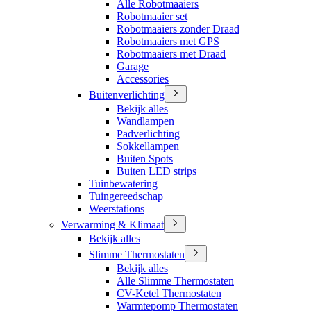
Alle Robotmaaiers
Robotmaaier set
Robotmaaiers zonder Draad
Robotmaaiers met GPS
Robotmaaiers met Draad
Garage
Accessories
Buitenverlichting
Bekijk alles
Wandlampen
Padverlichting
Sokkellampen
Buiten Spots
Buiten LED strips
Tuinbewatering
Tuingereedschap
Weerstations
Verwarming & Klimaat
Bekijk alles
Slimme Thermostaten
Bekijk alles
Alle Slimme Thermostaten
CV-Ketel Thermostaten
Warmtepomp Thermostaten