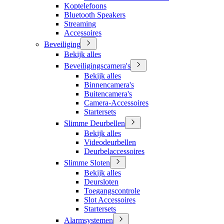
Koptelefoons
Bluetooth Speakers
Streaming
Accessoires
Beveiliging
Bekijk alles
Beveiligingscamera's
Bekijk alles
Binnencamera's
Buitencamera's
Camera-Accessoires
Startersets
Slimme Deurbellen
Bekijk alles
Videodeurbellen
Deurbelaccessoires
Slimme Sloten
Bekijk alles
Deursloten
Toegangscontrole
Slot Accessoires
Startersets
Alarmsystemen