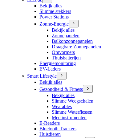
Bekijk alles
Slimme stekkers
Power Stations
Zonne-Energie
Bekijk alles
Zonnepanelen
Balkonzonnepanelen
Draagbare Zonnepanelen
Omvormers
Thuisbatterijen
Energiemonitoring
EV-Laders
Smart Lifestyle
Bekijk alles
Gezondheid & Fitness
Bekijk alles
Slimme Weegschalen
Wearables
Slimme Waterflessen
Meetinstrumenten
E-Readers
Bluetooth Trackers
Huisdieren