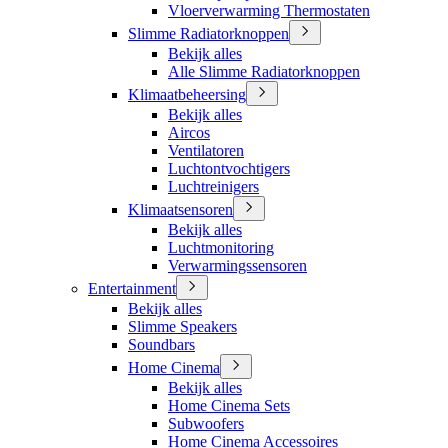
Vloerverwarming Thermostaten
Slimme Radiatorknoppen
Bekijk alles
Alle Slimme Radiatorknoppen
Klimaatbeheersing
Bekijk alles
Aircos
Ventilatoren
Luchtontvochtigers
Luchtreinigers
Klimaatsensoren
Bekijk alles
Luchtmonitoring
Verwarmingssensoren
Entertainment
Bekijk alles
Slimme Speakers
Soundbars
Home Cinema
Bekijk alles
Home Cinema Sets
Subwoofers
Home Cinema Accessoires