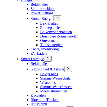
Bekijk alles
Slimme stekkers
Power Stations
Zonne-Energie
Bekijk alles
Zonnepanelen
Balkonzonnepanelen
Draagbare Zonnepanelen
Omvormers
Thuisbatterijen
Energiemonitoring
EV-Laders
Smart Lifestyle
Bekijk alles
Gezondheid & Fitness
Bekijk alles
Slimme Weegschalen
Wearables
Slimme Waterflessen
Meetinstrumenten
E-Readers
Bluetooth Trackers
Huisdieren