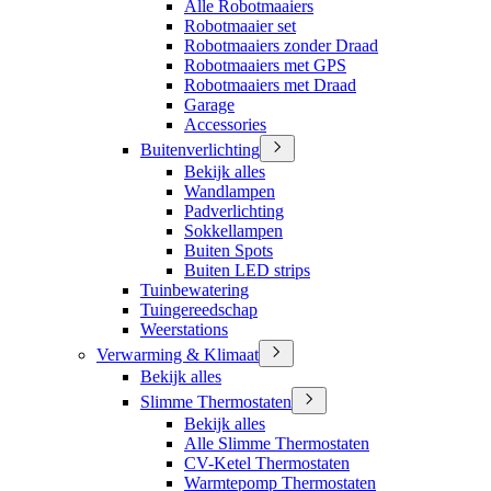
Alle Robotmaaiers
Robotmaaier set
Robotmaaiers zonder Draad
Robotmaaiers met GPS
Robotmaaiers met Draad
Garage
Accessories
Buitenverlichting
Bekijk alles
Wandlampen
Padverlichting
Sokkellampen
Buiten Spots
Buiten LED strips
Tuinbewatering
Tuingereedschap
Weerstations
Verwarming & Klimaat
Bekijk alles
Slimme Thermostaten
Bekijk alles
Alle Slimme Thermostaten
CV-Ketel Thermostaten
Warmtepomp Thermostaten