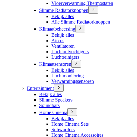
Vloerverwarming Thermostaten
Slimme Radiatorknoppen
Bekijk alles
Alle Slimme Radiatorknoppen
Klimaatbeheersing
Bekijk alles
Aircos
Ventilatoren
Luchtontvochtigers
Luchtreinigers
Klimaatsensoren
Bekijk alles
Luchtmonitoring
Verwarmingssensoren
Entertainment
Bekijk alles
Slimme Speakers
Soundbars
Home Cinema
Bekijk alles
Home Cinema Sets
Subwoofers
Home Cinema Accessoires