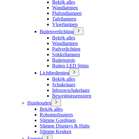
Bekijk alles
Wandlampen
Plafondlampen
Tafellampen
Vloerlampen
Buitenverlichting
Bekijk alles
Wandlampen
Padverlichting
Sokkellampen
Buitenspots
Buiten LED Strips
Lichtbediening
Bekijk alles
Schakelaars
Inbouwschakelaars
Bewegingssensoren
Huishouden
Bekijk alles
Robotstofzuigers
Slimme Gordijnen
Slimme Displays & Hubs
Slimme Keuken
Energie