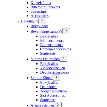
Koptelefoons
Bluetooth Speakers
Streaming
Accessoires
Beveiliging
Bekijk alles
Beveiligingscamera's
Bekijk alles
Binnencamera's
Buitencamera's
Camera-Accessoires
Startersets
Slimme Deurbellen
Bekijk alles
Videodeurbellen
Deurbelaccessoires
Slimme Sloten
Bekijk alles
Deursloten
Toegangscontrole
Slot Accessoires
Startersets
Alarmsystemen