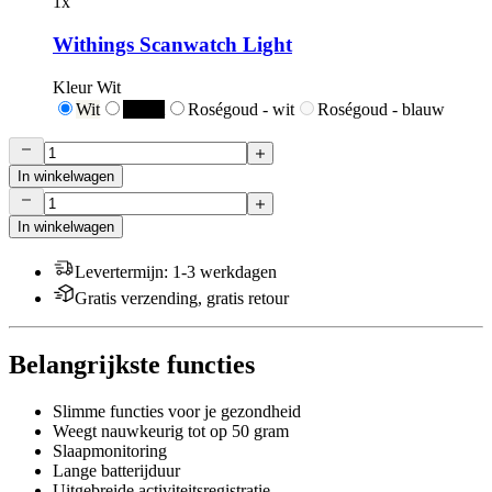
1
x
Withings Scanwatch Light
Kleur
Wit
Wit
Zwart
Roségoud - wit
Roségoud - blauw
In winkelwagen
In winkelwagen
Levertermijn
:
1-3 werkdagen
Gratis verzending, gratis retour
Belangrijkste functies
Slimme functies voor je gezondheid
Weegt nauwkeurig tot op 50 gram
Slaapmonitoring
Lange batterijduur
Uitgebreide activiteitsregistratie