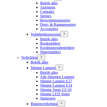
Bekijk alles
Alarmsets
Centrales
Sirenes
Bewegingssensoren
Deur- & Raamsensoren
Accessoires
Veiligheidssensoren
Bekijk alles
Rookmelders
Koolmonoxidemelders
Watermelders
Verlichting
Bekijk alles
Slimme Lampen
Bekijk alles
Alle Slimmen Lampen
Slimme Lampen E27
Slimme Lampen E14
Slimme Spots GU10
Slimme LED Strips
Startersets
Binnenverlichting