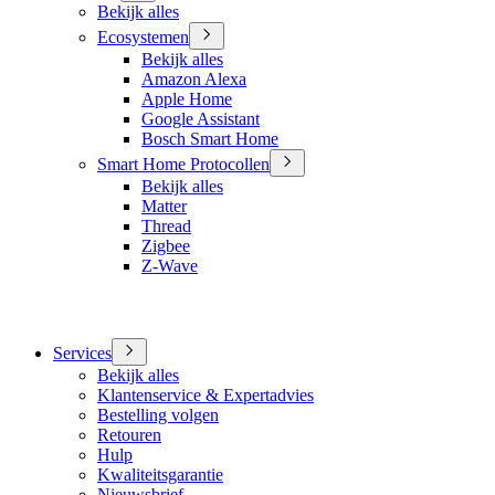
Bekijk alles
Ecosystemen
Bekijk alles
Amazon Alexa
Apple Home
Google Assistant
Bosch Smart Home
Smart Home Protocollen
Bekijk alles
Matter
Thread
Zigbee
Z-Wave
Services
Bekijk alles
Klantenservice & Expertadvies
Bestelling volgen
Retouren
Hulp
Kwaliteitsgarantie
Nieuwsbrief