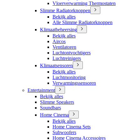
Vloerverwarming Thermostaten
Slimme Radiatorknoppen
Bekijk alles
Alle Slimme Radiatorknoppen
Klimaatbeheersing
Bekijk alles
Aircos
Ventilatoren
Luchtontvochtigers
Luchtreinigers
Klimaatsensoren
Bekijk alles
Luchtmonitoring
Verwarmingssensoren
Entertainment
Bekijk alles
Slimme Speakers
Soundbars
Home Cinema
Bekijk alles
Home Cinema Sets
Subwoofers
Home Cinema Accessoires