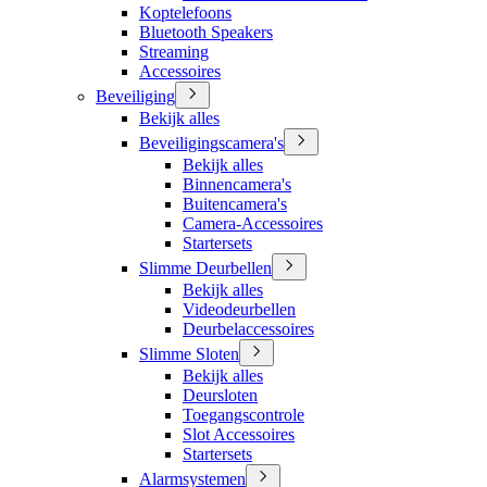
Koptelefoons
Bluetooth Speakers
Streaming
Accessoires
Beveiliging
Bekijk alles
Beveiligingscamera's
Bekijk alles
Binnencamera's
Buitencamera's
Camera-Accessoires
Startersets
Slimme Deurbellen
Bekijk alles
Videodeurbellen
Deurbelaccessoires
Slimme Sloten
Bekijk alles
Deursloten
Toegangscontrole
Slot Accessoires
Startersets
Alarmsystemen