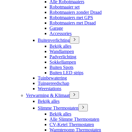
Alle Robotmaaiers
Robotmaaier set
Robotmaaiers zonder Draad
Robotmaaiers met GPS
Robotmaaiers met Draad
Garage
Accessories
Buitenverlichting
Bekijk alles
Wandlampen
Padverlichting
Sokkellampen
Buiten Spots
Buiten LED strips
Tuinbewatering
Tuingereedschap
Weerstations
Verwarming & Klimaat
Bekijk alles
Slimme Thermostaten
Bekijk alles
Alle Slimme Thermostaten
CV-Ketel Thermostaten
Warmtepomp Thermostaten