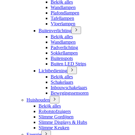
Bekijk alles
Wandlampen
Plafondlampen
Tafellampen
Vloerlampen
Buitenverlichting
Bekijk alles
Wandlampen
Padverlichting
Sokkellampen
Buitenspots
Buiten LED Strips
Lichtbediening
Bekijk alles
Schakelaars
Inbouwschakelaars
Bewegingssensoren
Huishouden
Bekijk alles
Robotstofzuigers
Slimme Gordijnen
Slimme Displays & Hubs
Slimme Keuken
Energie