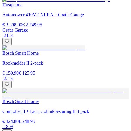
Husqvarna
Automower 410VE NERA + Gratis Garage
€ 3.398,00
€ 2.749,95
Gratis Garage
-21 %
Bosch Smart Home
Rookmelder II 2-pack
€ 159,90
€ 125,95
-23 %
Bosch Smart Home
Controller II + Licht-/rolluikbesturing II 3-pack
€ 324,80
€ 248,95
-18 %