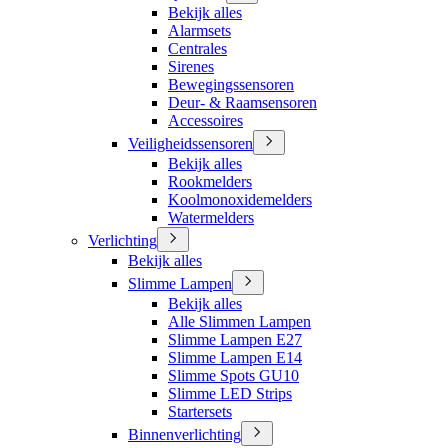
Bekijk alles
Alarmsets
Centrales
Sirenes
Bewegingssensoren
Deur- & Raamsensoren
Accessoires
Veiligheidssensoren
Bekijk alles
Rookmelders
Koolmonoxidemelders
Watermelders
Verlichting
Bekijk alles
Slimme Lampen
Bekijk alles
Alle Slimmen Lampen
Slimme Lampen E27
Slimme Lampen E14
Slimme Spots GU10
Slimme LED Strips
Startersets
Binnenverlichting