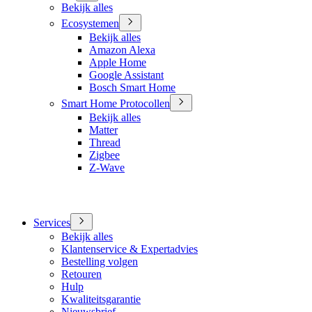
Bekijk alles
Ecosystemen
Bekijk alles
Amazon Alexa
Apple Home
Google Assistant
Bosch Smart Home
Smart Home Protocollen
Bekijk alles
Matter
Thread
Zigbee
Z-Wave
Services
Bekijk alles
Klantenservice & Expertadvies
Bestelling volgen
Retouren
Hulp
Kwaliteitsgarantie
Nieuwsbrief