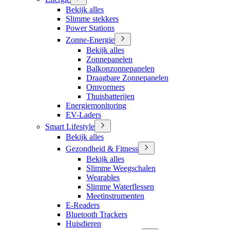
Bekijk alles
Slimme stekkers
Power Stations
Zonne-Energie
Bekijk alles
Zonnepanelen
Balkonzonnepanelen
Draagbare Zonnepanelen
Omvormers
Thuisbatterijen
Energiemonitoring
EV-Laders
Smart Lifestyle
Bekijk alles
Gezondheid & Fitness
Bekijk alles
Slimme Weegschalen
Wearables
Slimme Waterflessen
Meetinstrumenten
E-Readers
Bluetooth Trackers
Huisdieren