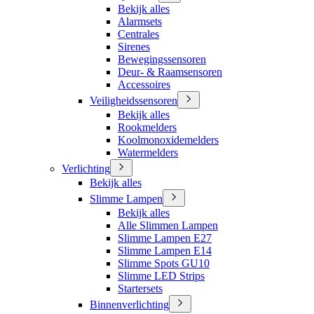
Bekijk alles
Alarmsets
Centrales
Sirenes
Bewegingssensoren
Deur- & Raamsensoren
Accessoires
Veiligheidssensoren
Bekijk alles
Rookmelders
Koolmonoxidemelders
Watermelders
Verlichting
Bekijk alles
Slimme Lampen
Bekijk alles
Alle Slimmen Lampen
Slimme Lampen E27
Slimme Lampen E14
Slimme Spots GU10
Slimme LED Strips
Startersets
Binnenverlichting