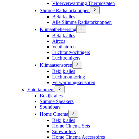
Vloerverwarming Thermostaten
Slimme Radiatorknoppen
Bekijk alles
Alle Slimme Radiatorknoppen
Klimaatbeheersing
Bekijk alles
Aircos
Ventilatoren
Luchtontvochtigers
Luchtreinigers
Klimaatsensoren
Bekijk alles
Luchtmonitoring
Verwarmingssensoren
Entertainment
Bekijk alles
Slimme Speakers
Soundbars
Home Cinema
Bekijk alles
Home Cinema Sets
Subwoofers
Home Cinema Accessoires