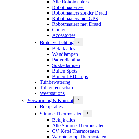
Alle Robotmaaiers
Robotmaaier set
Robotmaaiers zonder Draad
Robotmaaiers met GPS
Robotmaaiers met Draad
Garage
Accessories
Buitenverlichting
Bekijk alles
Wandlampen
Padverlichting
Sokkellampen
Buiten Spots
Buiten LED strips
Tuinbewatering
Tuingereedschap
Weerstations
Verwarming & Klimaat
Bekijk alles
Slimme Thermostaten
Bekijk alles
Alle Slimme Thermostaten
CV-Ketel Thermostaten
Warmtepomp Thermostaten