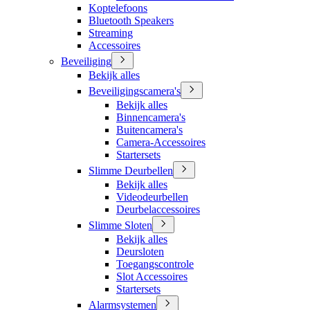
Koptelefoons
Bluetooth Speakers
Streaming
Accessoires
Beveiliging
Bekijk alles
Beveiligingscamera's
Bekijk alles
Binnencamera's
Buitencamera's
Camera-Accessoires
Startersets
Slimme Deurbellen
Bekijk alles
Videodeurbellen
Deurbelaccessoires
Slimme Sloten
Bekijk alles
Deursloten
Toegangscontrole
Slot Accessoires
Startersets
Alarmsystemen