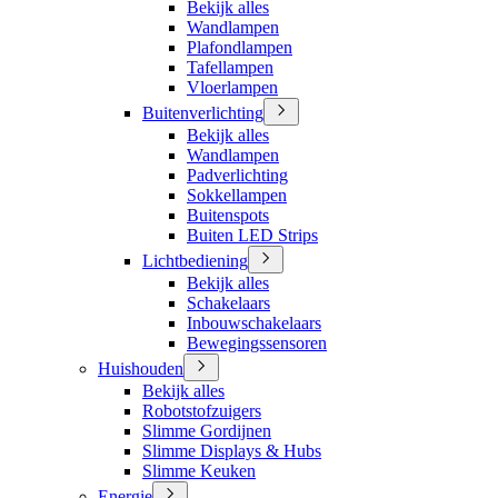
Bekijk alles
Wandlampen
Plafondlampen
Tafellampen
Vloerlampen
Buitenverlichting
Bekijk alles
Wandlampen
Padverlichting
Sokkellampen
Buitenspots
Buiten LED Strips
Lichtbediening
Bekijk alles
Schakelaars
Inbouwschakelaars
Bewegingssensoren
Huishouden
Bekijk alles
Robotstofzuigers
Slimme Gordijnen
Slimme Displays & Hubs
Slimme Keuken
Energie