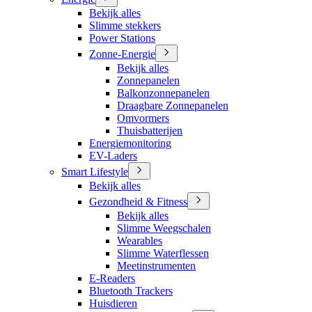
Bekijk alles
Slimme stekkers
Power Stations
Zonne-Energie
Bekijk alles
Zonnepanelen
Balkonzonnepanelen
Draagbare Zonnepanelen
Omvormers
Thuisbatterijen
Energiemonitoring
EV-Laders
Smart Lifestyle
Bekijk alles
Gezondheid & Fitness
Bekijk alles
Slimme Weegschalen
Wearables
Slimme Waterflessen
Meetinstrumenten
E-Readers
Bluetooth Trackers
Huisdieren