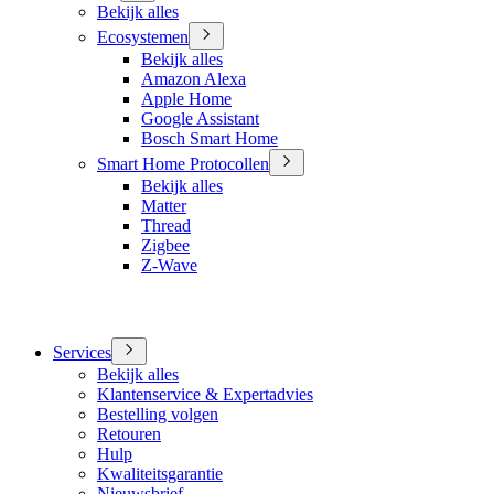
Bekijk alles
Ecosystemen
Bekijk alles
Amazon Alexa
Apple Home
Google Assistant
Bosch Smart Home
Smart Home Protocollen
Bekijk alles
Matter
Thread
Zigbee
Z-Wave
Services
Bekijk alles
Klantenservice & Expertadvies
Bestelling volgen
Retouren
Hulp
Kwaliteitsgarantie
Nieuwsbrief