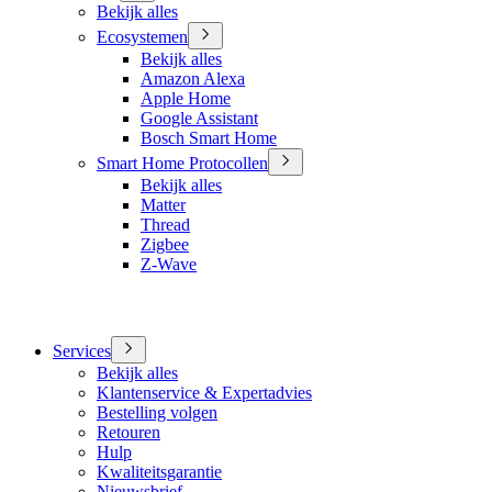
Bekijk alles
Ecosystemen
Bekijk alles
Amazon Alexa
Apple Home
Google Assistant
Bosch Smart Home
Smart Home Protocollen
Bekijk alles
Matter
Thread
Zigbee
Z-Wave
Services
Bekijk alles
Klantenservice & Expertadvies
Bestelling volgen
Retouren
Hulp
Kwaliteitsgarantie
Nieuwsbrief