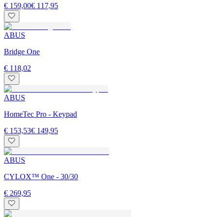
€ 159,00
€ 117,95
ABUS
Bridge One
€ 118,02
ABUS
HomeTec Pro - Keypad
€ 153,53
€ 149,95
ABUS
CYLOX™ One - 30/30
€ 269,95