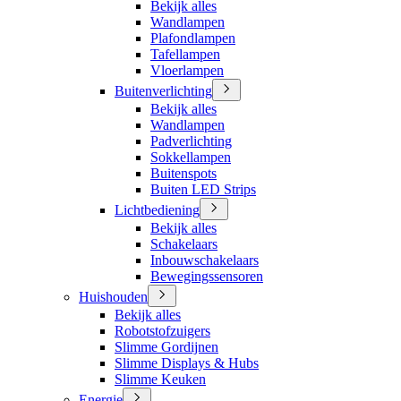
Bekijk alles
Wandlampen
Plafondlampen
Tafellampen
Vloerlampen
Buitenverlichting
Bekijk alles
Wandlampen
Padverlichting
Sokkellampen
Buitenspots
Buiten LED Strips
Lichtbediening
Bekijk alles
Schakelaars
Inbouwschakelaars
Bewegingssensoren
Huishouden
Bekijk alles
Robotstofzuigers
Slimme Gordijnen
Slimme Displays & Hubs
Slimme Keuken
Energie