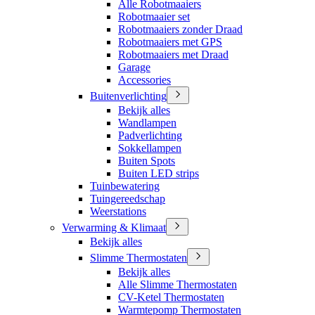
Alle Robotmaaiers
Robotmaaier set
Robotmaaiers zonder Draad
Robotmaaiers met GPS
Robotmaaiers met Draad
Garage
Accessories
Buitenverlichting
Bekijk alles
Wandlampen
Padverlichting
Sokkellampen
Buiten Spots
Buiten LED strips
Tuinbewatering
Tuingereedschap
Weerstations
Verwarming & Klimaat
Bekijk alles
Slimme Thermostaten
Bekijk alles
Alle Slimme Thermostaten
CV-Ketel Thermostaten
Warmtepomp Thermostaten