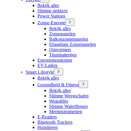
Bekijk alles
Slimme stekkers
Power Stations
Zonne-Energie
Bekijk alles
Zonnepanelen
Balkonzonnepanelen
Draagbare Zonnepanelen
Omvormers
Thuisbatterijen
Energiemonitoring
EV-Laders
Smart Lifestyle
Bekijk alles
Gezondheid & Fitness
Bekijk alles
Slimme Weegschalen
Wearables
Slimme Waterflessen
Meetinstrumenten
E-Readers
Bluetooth Trackers
Huisdieren