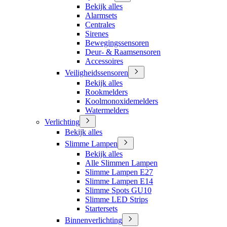
Bekijk alles
Alarmsets
Centrales
Sirenes
Bewegingssensoren
Deur- & Raamsensoren
Accessoires
Veiligheidssensoren
Bekijk alles
Rookmelders
Koolmonoxidemelders
Watermelders
Verlichting
Bekijk alles
Slimme Lampen
Bekijk alles
Alle Slimmen Lampen
Slimme Lampen E27
Slimme Lampen E14
Slimme Spots GU10
Slimme LED Strips
Startersets
Binnenverlichting