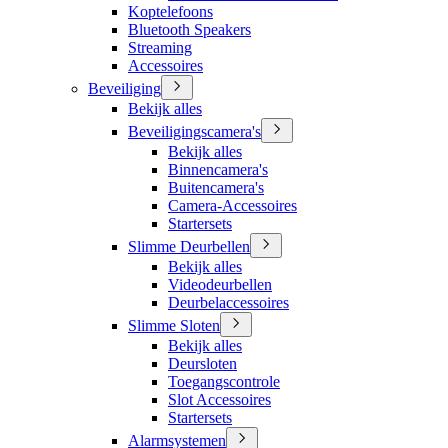
Koptelefoons
Bluetooth Speakers
Streaming
Accessoires
Beveiliging
Bekijk alles
Beveiligingscamera's
Bekijk alles
Binnencamera's
Buitencamera's
Camera-Accessoires
Startersets
Slimme Deurbellen
Bekijk alles
Videodeurbellen
Deurbelaccessoires
Slimme Sloten
Bekijk alles
Deursloten
Toegangscontrole
Slot Accessoires
Startersets
Alarmsystemen