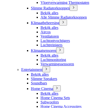
Vloerverwarming Thermostaten
Slimme Radiatorknoppen
Bekijk alles
Alle Slimme Radiatorknoppen
Klimaatbeheersing
Bekijk alles
Aircos
Ventilatoren
Luchtontvochtigers
Luchtreinigers
Klimaatsensoren
Bekijk alles
Luchtmonitoring
Verwarmingssensoren
Entertainment
Bekijk alles
Slimme Speakers
Soundbars
Home Cinema
Bekijk alles
Home Cinema Sets
Subwoofers
Home Cinema Accessoires