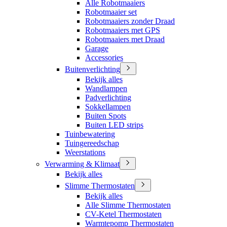
Alle Robotmaaiers
Robotmaaier set
Robotmaaiers zonder Draad
Robotmaaiers met GPS
Robotmaaiers met Draad
Garage
Accessories
Buitenverlichting
Bekijk alles
Wandlampen
Padverlichting
Sokkellampen
Buiten Spots
Buiten LED strips
Tuinbewatering
Tuingereedschap
Weerstations
Verwarming & Klimaat
Bekijk alles
Slimme Thermostaten
Bekijk alles
Alle Slimme Thermostaten
CV-Ketel Thermostaten
Warmtepomp Thermostaten