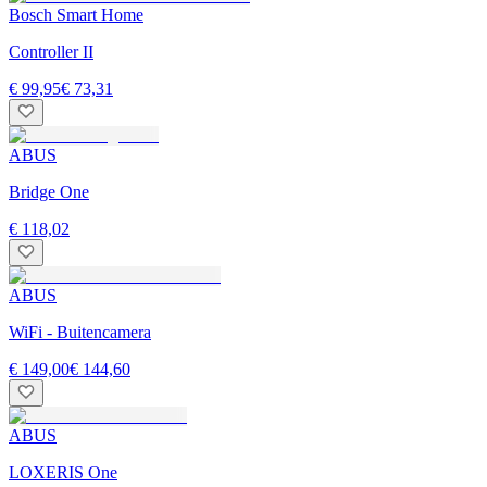
Bosch Smart Home
Controller II
€ 99,95
€ 73,31
ABUS
Bridge One
€ 118,02
ABUS
WiFi - Buitencamera
€ 149,00
€ 144,60
ABUS
LOXERIS One