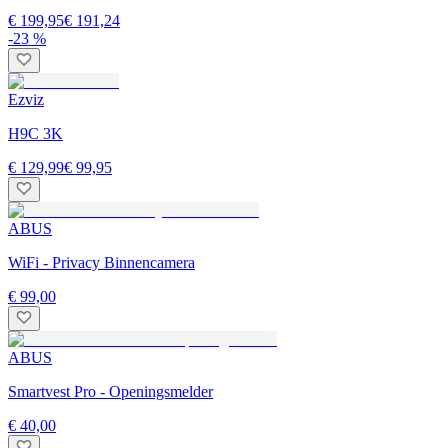
€ 199,95
€ 191,24
-23 %
Ezviz
H9C 3K
€ 129,99
€ 99,95
ABUS
WiFi - Privacy Binnencamera
€ 99,00
ABUS
Smartvest Pro - Openingsmelder
€ 40,00