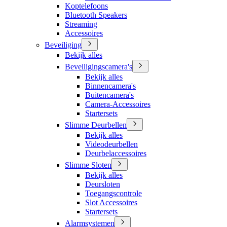
Koptelefoons
Bluetooth Speakers
Streaming
Accessoires
Beveiliging
Bekijk alles
Beveiligingscamera's
Bekijk alles
Binnencamera's
Buitencamera's
Camera-Accessoires
Startersets
Slimme Deurbellen
Bekijk alles
Videodeurbellen
Deurbelaccessoires
Slimme Sloten
Bekijk alles
Deursloten
Toegangscontrole
Slot Accessoires
Startersets
Alarmsystemen