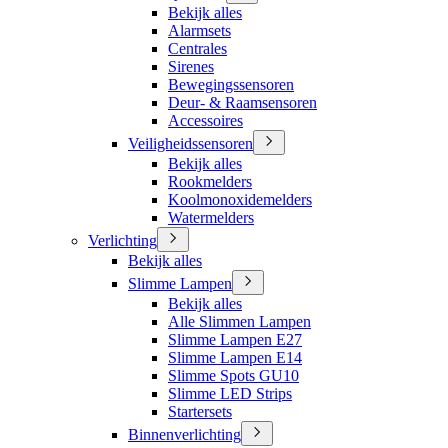
Bekijk alles
Alarmsets
Centrales
Sirenes
Bewegingssensoren
Deur- & Raamsensoren
Accessoires
Veiligheidssensoren
Bekijk alles
Rookmelders
Koolmonoxidemelders
Watermelders
Verlichting
Bekijk alles
Slimme Lampen
Bekijk alles
Alle Slimmen Lampen
Slimme Lampen E27
Slimme Lampen E14
Slimme Spots GU10
Slimme LED Strips
Startersets
Binnenverlichting