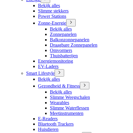
Bekijk alles
Slimme stekkers
Power Stations
Zonne-Energie
Bekijk alles
Zonnepanelen
Balkonzonnepanelen
Draagbare Zonnepanelen
Omvormers
Thuisbatterijen
Energiemonitoring
EV-Laders
Smart Lifestyle
Bekijk alles
Gezondheid & Fitness
Bekijk alles
Slimme Weegschalen
Wearables
Slimme Waterflessen
Meetinstrumenten
E-Readers
Bluetooth Trackers
Huisdieren