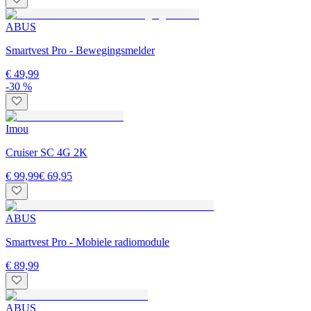
ABUS
Smartvest Pro - Bewegingsmelder
€ 49,99
-30 %
Imou
Cruiser SC 4G 2K
€ 99,99
€ 69,95
ABUS
Smartvest Pro - Mobiele radiomodule
€ 89,99
ABUS