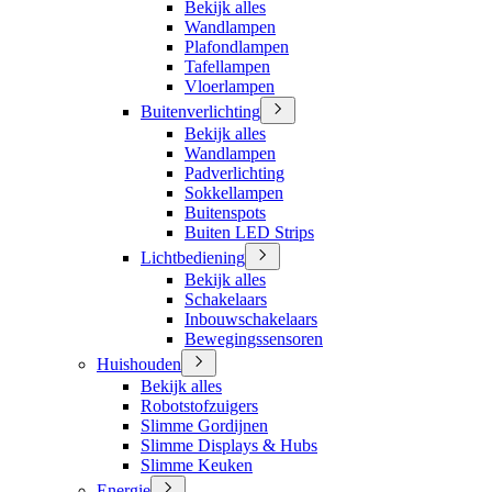
Bekijk alles
Wandlampen
Plafondlampen
Tafellampen
Vloerlampen
Buitenverlichting
Bekijk alles
Wandlampen
Padverlichting
Sokkellampen
Buitenspots
Buiten LED Strips
Lichtbediening
Bekijk alles
Schakelaars
Inbouwschakelaars
Bewegingssensoren
Huishouden
Bekijk alles
Robotstofzuigers
Slimme Gordijnen
Slimme Displays & Hubs
Slimme Keuken
Energie