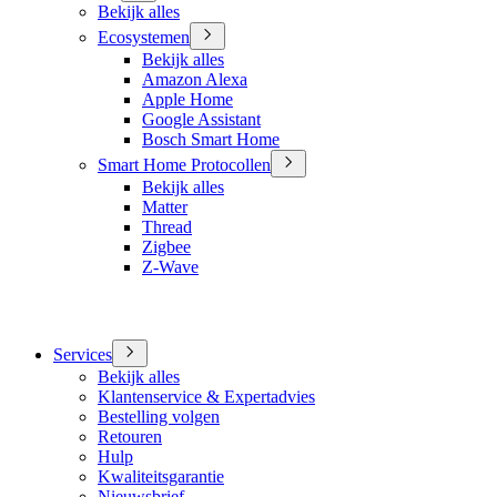
Bekijk alles
Ecosystemen
Bekijk alles
Amazon Alexa
Apple Home
Google Assistant
Bosch Smart Home
Smart Home Protocollen
Bekijk alles
Matter
Thread
Zigbee
Z-Wave
Services
Bekijk alles
Klantenservice & Expertadvies
Bestelling volgen
Retouren
Hulp
Kwaliteitsgarantie
Nieuwsbrief