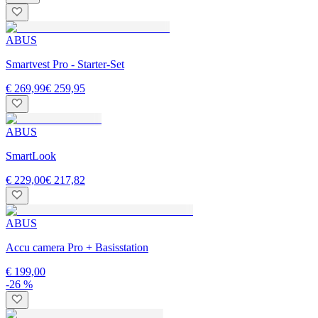
ABUS
Smartvest Pro - Starter-Set
€ 269,99
€ 259,95
ABUS
SmartLook
€ 229,00
€ 217,82
ABUS
Accu camera Pro + Basisstation
€ 199,00
-26 %