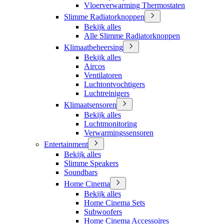
Vloerverwarming Thermostaten
Slimme Radiatorknoppen
Bekijk alles
Alle Slimme Radiatorknoppen
Klimaatbeheersing
Bekijk alles
Aircos
Ventilatoren
Luchtontvochtigers
Luchtreinigers
Klimaatsensoren
Bekijk alles
Luchtmonitoring
Verwarmingssensoren
Entertainment
Bekijk alles
Slimme Speakers
Soundbars
Home Cinema
Bekijk alles
Home Cinema Sets
Subwoofers
Home Cinema Accessoires