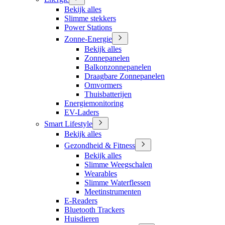
Bekijk alles
Slimme stekkers
Power Stations
Zonne-Energie
Bekijk alles
Zonnepanelen
Balkonzonnepanelen
Draagbare Zonnepanelen
Omvormers
Thuisbatterijen
Energiemonitoring
EV-Laders
Smart Lifestyle
Bekijk alles
Gezondheid & Fitness
Bekijk alles
Slimme Weegschalen
Wearables
Slimme Waterflessen
Meetinstrumenten
E-Readers
Bluetooth Trackers
Huisdieren