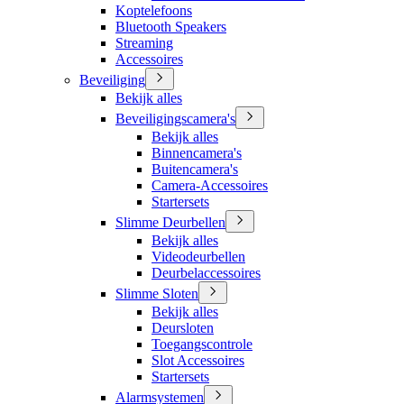
Koptelefoons
Bluetooth Speakers
Streaming
Accessoires
Beveiliging
Bekijk alles
Beveiligingscamera's
Bekijk alles
Binnencamera's
Buitencamera's
Camera-Accessoires
Startersets
Slimme Deurbellen
Bekijk alles
Videodeurbellen
Deurbelaccessoires
Slimme Sloten
Bekijk alles
Deursloten
Toegangscontrole
Slot Accessoires
Startersets
Alarmsystemen