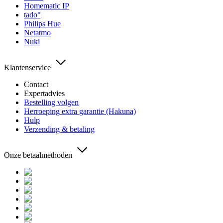
Homematic IP
tado°
Philips Hue
Netatmo
Nuki
Klantenservice
Contact
Expertadvies
Bestelling volgen
Herroeping extra garantie (Hakuna)
Hulp
Verzending & betaling
Onze betaalmethoden