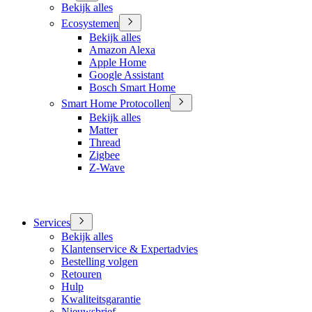
Bekijk alles
Ecosystemen
Bekijk alles
Amazon Alexa
Apple Home
Google Assistant
Bosch Smart Home
Smart Home Protocollen
Bekijk alles
Matter
Thread
Zigbee
Z-Wave
Services
Bekijk alles
Klantenservice & Expertadvies
Bestelling volgen
Retouren
Hulp
Kwaliteitsgarantie
Nieuwsbrief