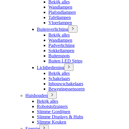
Bekijk alles
Wandlampen
Plafondlampen
Tafellampen
Vloerlampen
Buitenverlichting
Bekijk alles
Wandlampen
Padverlichting
Sokkellampen
Buitenspots
Buiten LED Strips
Lichtbediening
Bekijk alles
Schakelaars
Inbouwschakelaars
Bewegingssensoren
Huishouden
Bekijk alles
Robotstofzuigers
Slimme Gordijnen
Slimme Displays & Hubs
Slimme Keuken
Energie