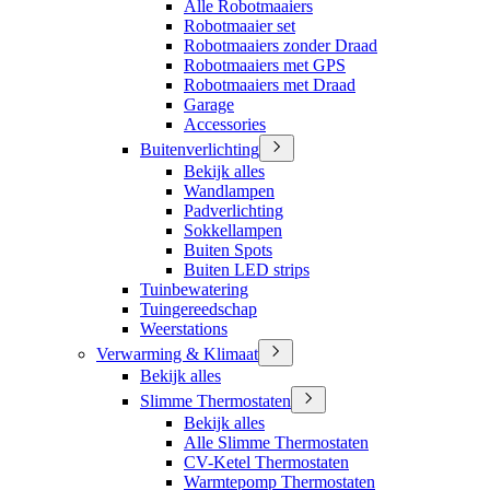
Alle Robotmaaiers
Robotmaaier set
Robotmaaiers zonder Draad
Robotmaaiers met GPS
Robotmaaiers met Draad
Garage
Accessories
Buitenverlichting
Bekijk alles
Wandlampen
Padverlichting
Sokkellampen
Buiten Spots
Buiten LED strips
Tuinbewatering
Tuingereedschap
Weerstations
Verwarming & Klimaat
Bekijk alles
Slimme Thermostaten
Bekijk alles
Alle Slimme Thermostaten
CV-Ketel Thermostaten
Warmtepomp Thermostaten