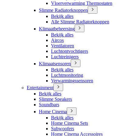
Vloerverwarming Thermostaten
Slimme Radiatorknoppen
Bekijk alles
Alle Slimme Radiatorknoppen
Klimaatbeheersing
Bekijk alles
Aircos
Ventilatoren
Luchtontvochtigers
Luchtreinigers
Klimaatsensoren
Bekijk alles
Luchtmonitoring
Verwarmingssensoren
Entertainment
Bekijk alles
Slimme Speakers
Soundbars
Home Cinema
Bekijk alles
Home Cinema Sets
Subwoofers
Home Cinema Accessoires