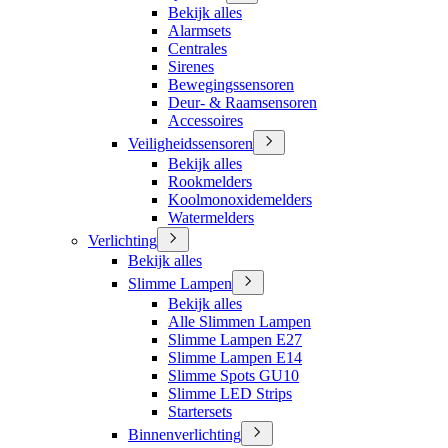
Bekijk alles
Alarmsets
Centrales
Sirenes
Bewegingssensoren
Deur- & Raamsensoren
Accessoires
Veiligheidssensoren
Bekijk alles
Rookmelders
Koolmonoxidemelders
Watermelders
Verlichting
Bekijk alles
Slimme Lampen
Bekijk alles
Alle Slimmen Lampen
Slimme Lampen E27
Slimme Lampen E14
Slimme Spots GU10
Slimme LED Strips
Startersets
Binnenverlichting