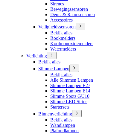
Sirenes
Bewegingssensoren
Deur- & Raamsensoren
Accessoires
Veiligheidssensoren
Bekijk alles
Rookmelders
Koolmonoxidemelders
Watermelders
Verlichting
Bekijk alles
Slimme Lampen
Bekijk alles
Alle Slimmen Lampen
Slimme Lampen E27
Slimme Lampen E14
Slimme Spots GU10
Slimme LED Strips
Startersets
Binnenverlichting
Bekijk alles
Wandlampen
Plafondlampen