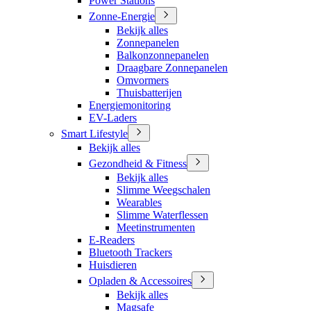
Power Stations
Zonne-Energie
Bekijk alles
Zonnepanelen
Balkonzonnepanelen
Draagbare Zonnepanelen
Omvormers
Thuisbatterijen
Energiemonitoring
EV-Laders
Smart Lifestyle
Bekijk alles
Gezondheid & Fitness
Bekijk alles
Slimme Weegschalen
Wearables
Slimme Waterflessen
Meetinstrumenten
E-Readers
Bluetooth Trackers
Huisdieren
Opladen & Accessoires
Bekijk alles
Magsafe