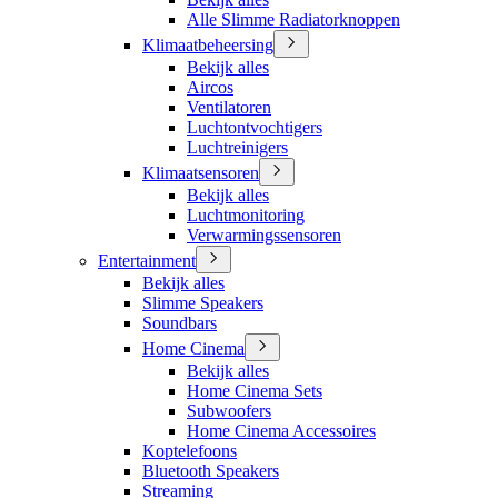
Alle Slimme Radiatorknoppen
Klimaatbeheersing
Bekijk alles
Aircos
Ventilatoren
Luchtontvochtigers
Luchtreinigers
Klimaatsensoren
Bekijk alles
Luchtmonitoring
Verwarmingssensoren
Entertainment
Bekijk alles
Slimme Speakers
Soundbars
Home Cinema
Bekijk alles
Home Cinema Sets
Subwoofers
Home Cinema Accessoires
Koptelefoons
Bluetooth Speakers
Streaming