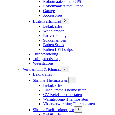
Robotmaaiers met GPS
Robotmaaiers met Draad
Garage
Accessories
Buitenverlichting
Bekijk alles
Wandlampen
Padverlichting
Sokkellampen
Buiten Spots
Buiten LED strips
Tuinbewatering
Tuingereedschap
Weerstations
Verwarming & Klimaat
Bekijk alles
Slimme Thermostaten
Bekijk alles
Alle Slimme Thermostaten
CV-Ketel Thermostaten
Warmtepomp Thermostaten
Vloerverwarming Thermostaten
Slimme Radiatorknoppen
Bekijk alles