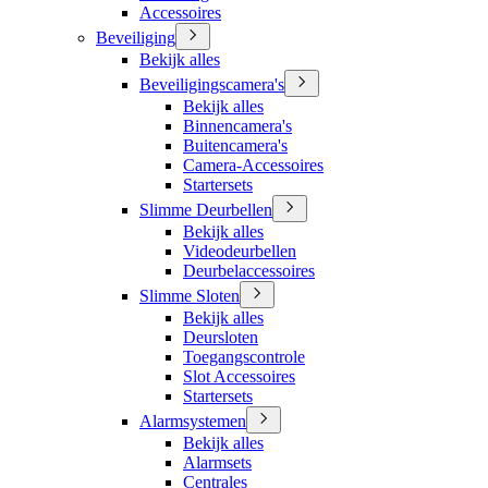
Accessoires
Beveiliging
Bekijk alles
Beveiligingscamera's
Bekijk alles
Binnencamera's
Buitencamera's
Camera-Accessoires
Startersets
Slimme Deurbellen
Bekijk alles
Videodeurbellen
Deurbelaccessoires
Slimme Sloten
Bekijk alles
Deursloten
Toegangscontrole
Slot Accessoires
Startersets
Alarmsystemen
Bekijk alles
Alarmsets
Centrales