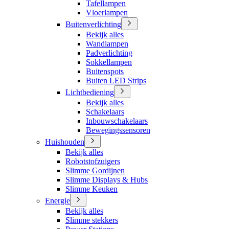
Tafellampen
Vloerlampen
Buitenverlichting
Bekijk alles
Wandlampen
Padverlichting
Sokkellampen
Buitenspots
Buiten LED Strips
Lichtbediening
Bekijk alles
Schakelaars
Inbouwschakelaars
Bewegingssensoren
Huishouden
Bekijk alles
Robotstofzuigers
Slimme Gordijnen
Slimme Displays & Hubs
Slimme Keuken
Energie
Bekijk alles
Slimme stekkers