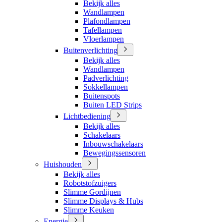
Bekijk alles
Wandlampen
Plafondlampen
Tafellampen
Vloerlampen
Buitenverlichting
Bekijk alles
Wandlampen
Padverlichting
Sokkellampen
Buitenspots
Buiten LED Strips
Lichtbediening
Bekijk alles
Schakelaars
Inbouwschakelaars
Bewegingssensoren
Huishouden
Bekijk alles
Robotstofzuigers
Slimme Gordijnen
Slimme Displays & Hubs
Slimme Keuken
Energie