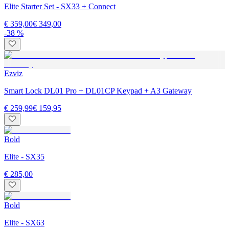
Elite Starter Set - SX33 + Connect
€ 359,00
€ 349,00
-38 %
Ezviz
Smart Lock DL01 Pro + DL01CP Keypad + A3 Gateway
€ 259,99
€ 159,95
Bold
Elite - SX35
€ 285,00
Bold
Elite - SX63