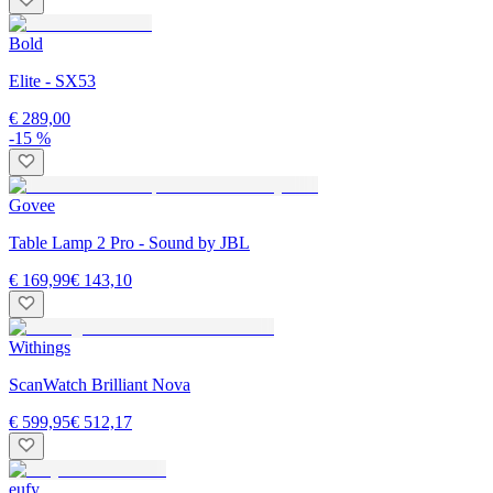
Bold
Elite - SX53
€ 289,00
-15 %
Govee
Table Lamp 2 Pro - Sound by JBL
€ 169,99
€ 143,10
Withings
ScanWatch Brilliant Nova
€ 599,95
€ 512,17
eufy