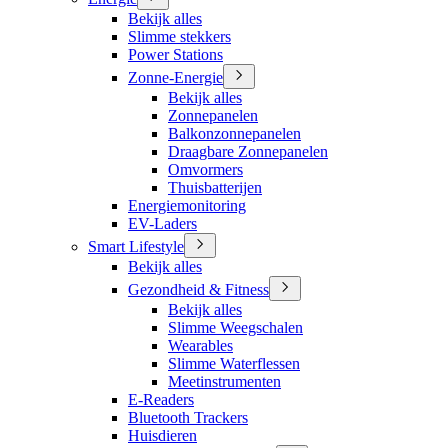
Bekijk alles
Slimme stekkers
Power Stations
Zonne-Energie
Bekijk alles
Zonnepanelen
Balkonzonnepanelen
Draagbare Zonnepanelen
Omvormers
Thuisbatterijen
Energiemonitoring
EV-Laders
Smart Lifestyle
Bekijk alles
Gezondheid & Fitness
Bekijk alles
Slimme Weegschalen
Wearables
Slimme Waterflessen
Meetinstrumenten
E-Readers
Bluetooth Trackers
Huisdieren