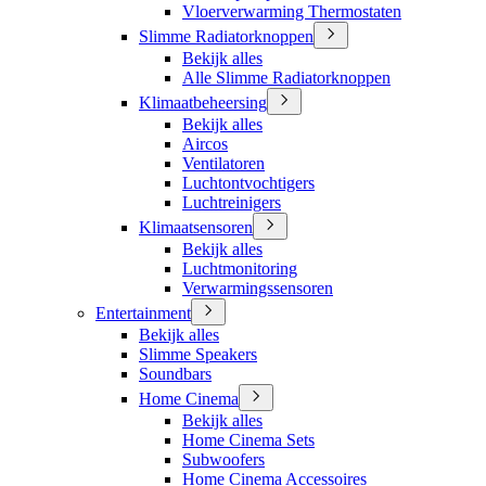
Vloerverwarming Thermostaten
Slimme Radiatorknoppen
Bekijk alles
Alle Slimme Radiatorknoppen
Klimaatbeheersing
Bekijk alles
Aircos
Ventilatoren
Luchtontvochtigers
Luchtreinigers
Klimaatsensoren
Bekijk alles
Luchtmonitoring
Verwarmingssensoren
Entertainment
Bekijk alles
Slimme Speakers
Soundbars
Home Cinema
Bekijk alles
Home Cinema Sets
Subwoofers
Home Cinema Accessoires