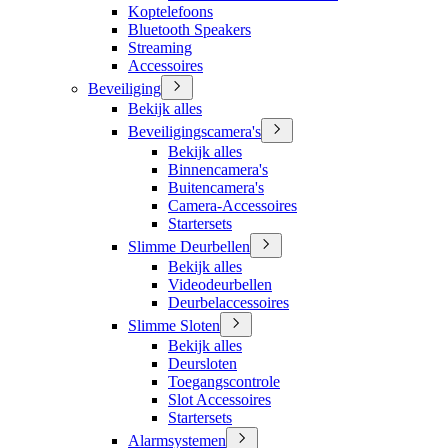
Koptelefoons
Bluetooth Speakers
Streaming
Accessoires
Beveiliging
Bekijk alles
Beveiligingscamera's
Bekijk alles
Binnencamera's
Buitencamera's
Camera-Accessoires
Startersets
Slimme Deurbellen
Bekijk alles
Videodeurbellen
Deurbelaccessoires
Slimme Sloten
Bekijk alles
Deursloten
Toegangscontrole
Slot Accessoires
Startersets
Alarmsystemen