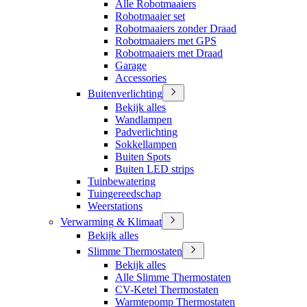
Alle Robotmaaiers
Robotmaaier set
Robotmaaiers zonder Draad
Robotmaaiers met GPS
Robotmaaiers met Draad
Garage
Accessories
Buitenverlichting
Bekijk alles
Wandlampen
Padverlichting
Sokkellampen
Buiten Spots
Buiten LED strips
Tuinbewatering
Tuingereedschap
Weerstations
Verwarming & Klimaat
Bekijk alles
Slimme Thermostaten
Bekijk alles
Alle Slimme Thermostaten
CV-Ketel Thermostaten
Warmtepomp Thermostaten