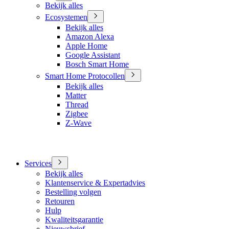
Bekijk alles
Ecosystemen
Bekijk alles
Amazon Alexa
Apple Home
Google Assistant
Bosch Smart Home
Smart Home Protocollen
Bekijk alles
Matter
Thread
Zigbee
Z-Wave
Services
Bekijk alles
Klantenservice & Expertadvies
Bestelling volgen
Retouren
Hulp
Kwaliteitsgarantie
Nieuwsbrief