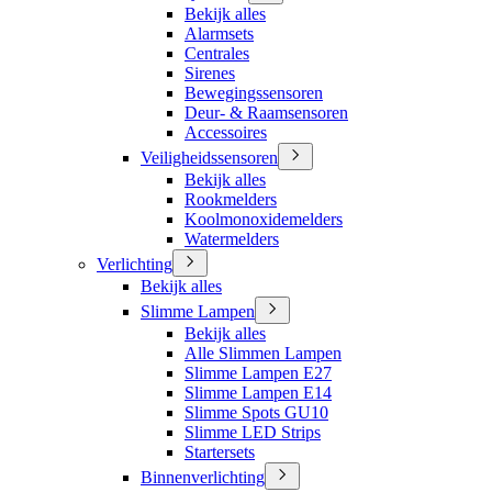
Bekijk alles
Alarmsets
Centrales
Sirenes
Bewegingssensoren
Deur- & Raamsensoren
Accessoires
Veiligheidssensoren
Bekijk alles
Rookmelders
Koolmonoxidemelders
Watermelders
Verlichting
Bekijk alles
Slimme Lampen
Bekijk alles
Alle Slimmen Lampen
Slimme Lampen E27
Slimme Lampen E14
Slimme Spots GU10
Slimme LED Strips
Startersets
Binnenverlichting